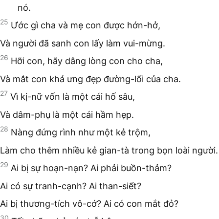
nó.
25
Ước gì cha và mẹ con được hớn-hở,
Và người đã sanh con lấy làm vui-mừng.
26
Hỡi con, hãy dâng lòng con cho cha,
Và mắt con khá ưng đẹp đường-lối của cha.
27
Vì kị-nữ vốn là một cái hố sâu,
Và dâm-phụ là một cái hầm hẹp.
28
Nàng đứng rình như một kẻ trộm,
Làm cho thêm nhiều kẻ gian-tà trong bọn loài người.
29
Ai bị sự hoạn-nạn? Ai phải buồn-thảm?
Ai có sự tranh-cạnh? Ai than-siết?
Ai bị thương-tích vô-cớ? Ai có con mắt đỏ?
30