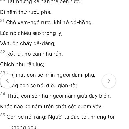
Tất những kẻ nán trễ bên rượu,
Đi nếm thứ rượu pha.
31
Chớ xem-ngó rượu khi nó đỏ-hồng,
Lúc nó chiếu sao trong ly,
Và tuôn chảy dễ-dàng;
32
Rốt lại, nó cắn như rắn,
Chích như rắn lục;
33
Hai mắt con sẽ nhìn người dâm-phụ,
Và lòng con sẽ nói điều gian-tà;
34
Thật, con sẽ như người nằm giữa đáy biển,
Khác nào kẻ nằm trên chót cột buồm vậy.
35
Con sẽ nói rằng: Người ta đập tôi, nhưng tôi
không đau;