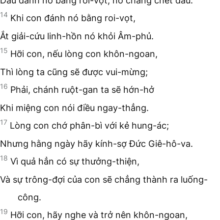
Dầu đánh nó bằng roi-vọt, nó chẳng chết đâu.
14
Khi con đánh nó bằng roi-vọt,
Ắt giải-cứu linh-hồn nó khỏi Âm-phủ.
15
Hỡi con, nếu lòng con khôn-ngoan,
Thì lòng ta cũng sẽ được vui-mừng;
16
Phải, chánh ruột-gan ta sẽ hớn-hở
Khi miệng con nói điều ngay-thẳng.
17
Lòng con chớ phân-bì với kẻ hung-ác;
Nhưng hằng ngày hãy kính-sợ Đức Giê-hô-va.
18
Vì quả hẳn có sự thưởng-thiện,
Và sự trông-đợi của con sẽ chẳng thành ra luống-
công.
19
Hỡi con, hãy nghe và trở nên khôn-ngoan,