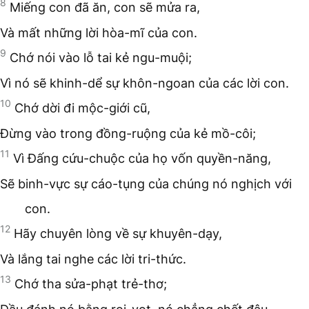
8
Miếng con đã ăn, con sẽ mửa ra,
Và mất những lời hòa-mĩ của con.
9
Chớ nói vào lỗ tai kẻ ngu-muội;
Vì nó sẽ khinh-dể sự khôn-ngoan của các lời con.
10
Chớ dời đi mộc-giới cũ,
Đừng vào trong đồng-ruộng của kẻ mồ-côi;
11
Vì Đấng cứu-chuộc của họ vốn quyền-năng,
Sẽ binh-vực sự cáo-tụng của chúng nó nghịch với
con.
12
Hãy chuyên lòng về sự khuyên-dạy,
Và lắng tai nghe các lời tri-thức.
13
Chớ tha sửa-phạt trẻ-thơ;