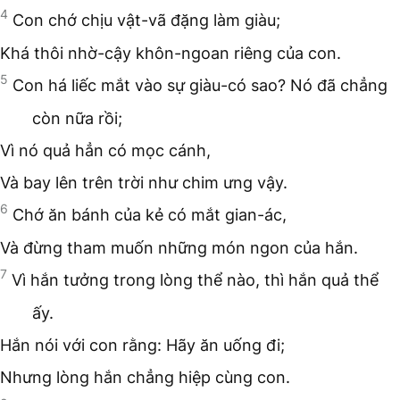
4
Con chớ chịu vật-vã đặng làm giàu;
Khá thôi nhờ-cậy khôn-ngoan riêng của con.
5
Con há liếc mắt vào sự giàu-có sao? Nó đã chẳng
còn nữa rồi;
Vì nó quả hẳn có mọc cánh,
Và bay lên trên trời như chim ưng vậy.
6
Chớ ăn bánh của kẻ có mắt gian-ác,
Và đừng tham muốn những món ngon của hắn.
7
Vì hắn tưởng trong lòng thể nào, thì hắn quả thể
ấy.
Hắn nói với con rằng: Hãy ăn uống đi;
Nhưng lòng hắn chẳng hiệp cùng con.