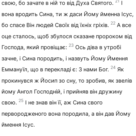
21
свою, бо зачате в ній то від Духа Святого.
І
вона вродить Сина, ти ж даси Йому йменна Ісус,
22
бо спасе Він людей Своїх від їхніх гріхів.
А все
оце сталось, щоб збулося сказане пророком від
23
Господа, який провіщає:
Ось діва в утробі
зачне, і Сина породить, і назвуть Йому Ймення
24
Еммануїл, що в перекладі є: З нами Бог.
Як
прокинувся ж Йосип зо сну, то зробив, як звелів
йому Ангол Господній, і прийняв він дружину
25
свою.
І не знав він її, аж Сина свого
первородженого вона породила, а він дав Йому
ймення Ісус.