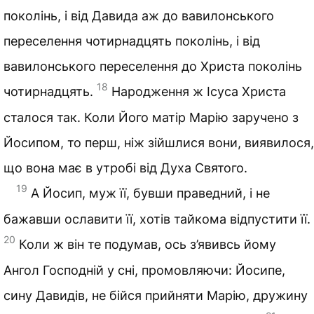
поколінь, і від Давида аж до вавилонського
переселення чотирнадцять поколінь, і від
вавилонського переселення до Христа поколінь
18
чотирнадцять.
Народження ж Ісуса Христа
сталося так. Коли Його матір Марію заручено з
Йосипом, то перш, ніж зійшлися вони, виявилося,
що вона має в утробі від Духа Святого.
19
А Йосип, муж її, бувши праведний, і не
бажавши ославити її, хотів тайкома відпустити її.
20
Коли ж він те подумав, ось з’явивсь йому
Ангол Господній у сні, промовляючи: Йосипе,
сину Давидів, не бійся прийняти Марію, дружину