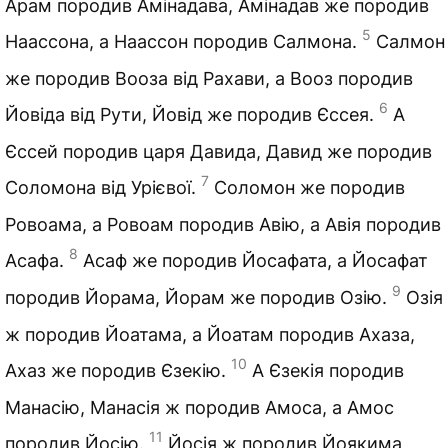
Арам породив Амінадава, Амінадав же породив
5
Наассона, а Наассон породив Салмона.
Салмон
же породив Вооза від Рахави, а Вооз породив
6
Йовіда від Рути, Йовід же породив Єссея.
А
Єссей породив царя Давида, Давид же породив
7
Соломона від Урієвої.
Соломон же породив
Ровоама, а Ровоам породив Авію, а Авія породив
8
Асафа.
Асаф же породив Йосафата, а Йосафат
9
породив Йорама, Йорам же породив Озію.
Озія
ж породив Йоатама, а Йоатам породив Ахаза,
10
Ахаз же породив Єзекію.
А Єзекія породив
Манасію, Манасія ж породив Амоса, а Амос
11
породив Йосію.
Йосія ж породив Йоякима,