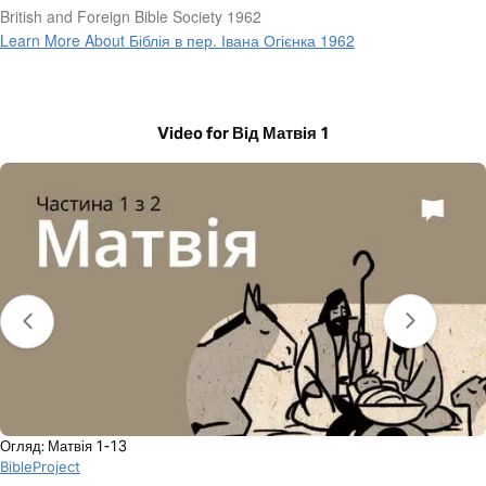
British and Foreign Bible Society 1962
Learn More About Біблія в пер. Івана Огієнка 1962
Video for Вiд Матвiя 1
Огляд: Матвія 1-13
BibleProject