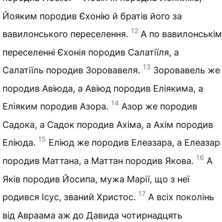
Йояким породив Єхонію й братів його за
12
вавилонського переселення.
А по вавилонськім
переселенні Єхонія породив Салатіїля, а
13
Салатіїль породив Зоровавеля.
Зоровавель же
породив Авіюда, а Авіюд породив Еліякима, а
14
Еліяким породив Азора.
Азор же породив
Садока, а Садок породив Ахіма, а Ахім породив
15
Еліюда.
Еліюд же породив Елеазара, а Елеазар
16
породив Маттана, а Маттан породив Якова.
А
Яків породив Йосипа, мужа Марії, що з неї
17
родився Ісус, званий Христос.
А всіх поколінь
від Авраама аж до Давида чотирнадцять