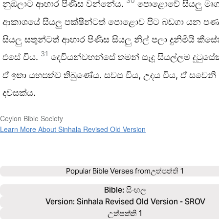
30
නුඹලාට ආහාර පිණිස වන්නේය.
පොළොවේ සියලු මෘග
ආකාශයේ සියලු පක්ෂීන්ටත් පොළොව පිට බඩගා යන පණ
සියලු සතුන්ටත් ආහාර පිණිස සියලු නිල් පලා දුනිමියි කීස
31
එසේ විය.
දෙවියන්වහන්සේ තමන් සෑදූ සියල්ලම දුටුස
ඒ ඉතා යහපත්ව තිබුණේය. සවස විය, උදය විය, ඒ සවෙනි
දවසක්ය.
Ceylon Bible Society
Learn More About Sinhala Revised Old Version
Popular Bible Verses from
උත්පත්ති 1
Bible: 
සිංහල
Version: Sinhala Revised Old Version - SROV
උත්පත්ති 1