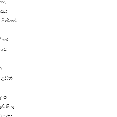
සය,
ිසය.
පිණිසත්
න්සේ
 බව
න
උඩින්
ලෙස
ි සියලු
වූසේක.