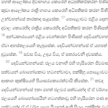
මහත් ආලෝකය දිවාභාගය කෙරෙහි අධිපතිකම්කරන පිණි
කුඩා ආලෝකය රාත්‍රි භාගය කෙරෙහි අධිපතිකම් කරන පිණ
17
උන්වහන්සේ තාරකාද සෑදූසේක.
පොළොවට එළිය දෙන 
දවාල කෙරෙහිද රාත්‍රිය කෙරෙහිද අධිපතිකම් කරන පිණිසත්
18
අන්ධකාරයෙන් එළිය වෙන්කරන පිණිසත් දෙවියන්වහ
ඒවා අහස්තලයෙහි තැබූසේක. දෙවියන්වහන්සේ ඒ යහපත්
19
දුටුසේක.
සවස විය, උදය විය, ඒ සතරවෙනි දවසක්ය.
20
දෙවියන්වහන්සේ: ජලය වනාහි එහි හැසිරෙන ජීවමා
සත්වයන් බොහෝකොට හටගන්වාවා, පක්ෂීහු පොළොවට 
21
ආකාශ කුක්ෂියෙහි පියාසරකෙරෙත්වායි කීසේක.
තවද
දෙවියන්වහන්සේ ඉතා මහත් ජලචර සත්වයන්ද ඒ ඒ වර්ග
ජලයෙහි බොහෝසෙයින් හටගත්තාවූ එහි හැසිරෙන පණ ඇත
සත්වයන්ද ඒ ඒ වර්ග ලෙස පියාපත් ඇති සියලු පක්ෂීන්ද මැ