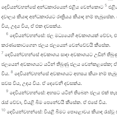
5
දෙවියන්වහන්සේ අන්ධකාරයෙන් එළිය වෙන්කොට
එළි
දවාලය කියාද අන්ධකාරයට රාත්‍රියය කියාද නම් තැබූසේක
විය, උදය විය, ඒ එක දවසක්ය.
6
දෙවියන්වහන්සේ: ජල මධ්‍යයෙහි අවකාශයක් වේවා, 
කරණකොටගෙන ජලය ජලයෙන් වෙන්වේවයි කීසේක.
7
දෙවියන්වහන්සේ අවකාශය සාදා අවකාශයට උඩින් තිබුණ
ජලයෙන් අවකාශයට යටින් තිබුණු ජලය වෙන්කළසේක; 
8
විය.
දෙවියන්වහන්සේ අවකාශයට අහසය කියා නම් තැබ
සවස විය, උදය විය. ඒ දෙවෙනි දවසක්ය.
9
දෙවියන්වහන්සේ: අහසට යටින් තිබෙන ජලය එක් ත
රැස් වේවා, වියළි බිම පෙනේවයි කීසේක. ඒ එසේ විය.
10
දෙවියන්වහන්සේ: වියළි බිමට පොළොවය කියාද රැස්ව