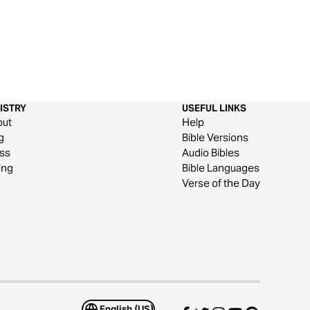
ISTRY
USEFUL LINKS
out
Help
g
Bible Versions
ss
Audio Bibles
ing
Bible Languages
Verse of the Day
English (US)