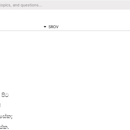
SROV
 පිට
ි
ීසේක;
සේක.