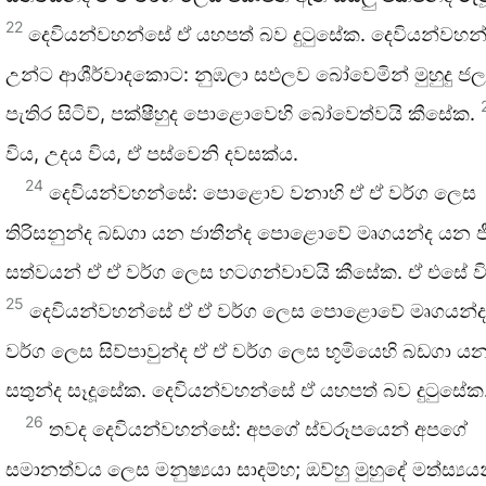
22
දෙවියන්වහන්සේ ඒ යහපත් බව දුටුසේක. දෙවියන්වහන
උන්ට ආශීර්වාදකොට: නුඹලා සඵලව බෝවෙමින් මුහුදු ජල
පැතිර සිටිව්, පක්ෂීහුද පොළොවෙහි බෝවෙත්වයි කීසේක.
විය, උදය විය, ඒ පස්වෙනි දවසක්ය.
24
දෙවියන්වහන්සේ: පොළොව වනාහි ඒ ඒ වර්ග ලෙස
තිරිසනුන්ද බඩගා යන ජාතීන්ද පොළොවේ මෘගයන්ද යන 
සත්වයන් ඒ ඒ වර්ග ලෙස හටගන්වාවයි කීසේක. ඒ එසේ ව
25
දෙවියන්වහන්සේ ඒ ඒ වර්ග ලෙස පොළොවේ මෘගයන්ද
වර්ග ලෙස සිව්පාවුන්ද ඒ ඒ වර්ග ලෙස භූමියෙහි බඩගා යන
සතුන්ද සෑදූසේක. දෙවියන්වහන්සේ ඒ යහපත් බව දුටුසේක
26
තවද දෙවියන්වහන්සේ: අපගේ ස්වරූපයෙන් අපගේ
සමානත්වය ලෙස මනුෂ්‍යයා සාදම්හ; ඔව්හු මුහුදේ මත්ස්‍යය