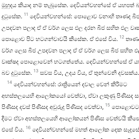
මුහුදය කියාද නම් තැබූසේක. දෙවියන්වහන්සේ ඒ යහපත් 
11
දුටුසේක.
දෙවියන්වහන්සේ: පොළොව වනාහි තෘණද බී
උපදවන පලාද ඒ ඒ වර්ග ලෙස ඵල දරන බීජ සහිත ඵල වෘක
12
පොළොව පිට හටගන්වාවයි කීසේක. ඒ එසේ විය.
තෘණද
වර්ග ලෙස බීජ උපදවන පලාද ඒ ඒ වර්ග ලෙස බීජ සහිත 
වෘක්ෂද පොළොවෙන් හටගත්තේය. දෙවියන්වහන්සේ ඒ ය
13
බව දුටුසේක.
සවස විය, උදය විය, ඒ තුන්වෙනි දවසක්ය
14
දෙවියන්වහන්සේ: රාත්‍රියෙන් දවාල වෙන් කිරීමට
අහස්තලයෙහි ආලෝකයෝ වෙත්වා, ඒවා ලකුණු පිණිසද සෘ
15
පිණිසද දවස් පිණිසද අවුරුදු පිණිසද වෙත්වා,
පොළොවට 
දීමට ඒවා අහස්තලයෙහි ආලෝකයන් පිණිස වෙත්වයි කීස
16
එසේ විය.
දෙවියන්වහන්සේ මහත් ආලෝක දෙක සෑදූසේ