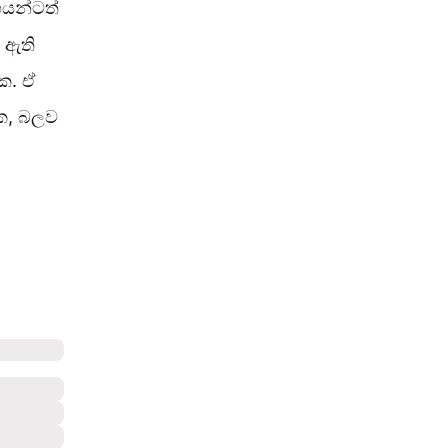
යන්ටත්
 ඇති
ේක. ඒ
ේක, බලව