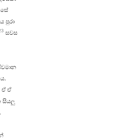
්සේ
ය පුරා
23
සවස
ජීවමාන
ිය.
 ඒ ඒ
 සියලු
.
න්