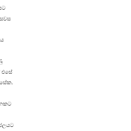
යට
. සවස
එය
ු
ඒ එසේ
ූසේක.
ැනකට
ූ ජලයට