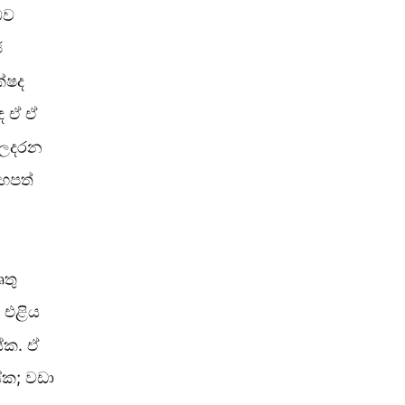
බව
ජ
්ෂද
 ඒ ඒ
ඵලදරන
හපත්
.
තු
එළිය
ේක. ඒ
ක; වඩා