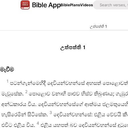
Bible
Plans
Videos
උත්පත්ති 1
උත්පත්ති 1
මැවීම
1
පටන්ගැන්මෙහිදී දෙවියන්වහන්සේ අහසත් පොළොවත්
2
මැවූසේක.
පොළොව වනාහි පාළුව හිස්ව තිබුණාය; ගැඹුර
අන්ධකාරය විය. දෙවියන්වහන්සේගේ ආත්මය ජලමතුයෙහ
3
හැසිරෙමින් සිටිසේක.
දෙවියන්වහන්සේ: එළිය වේවයි ක
4
එවිට එළිය විය.
එළිය යහපත් බව දෙවියන්වහන්සේ දුටු