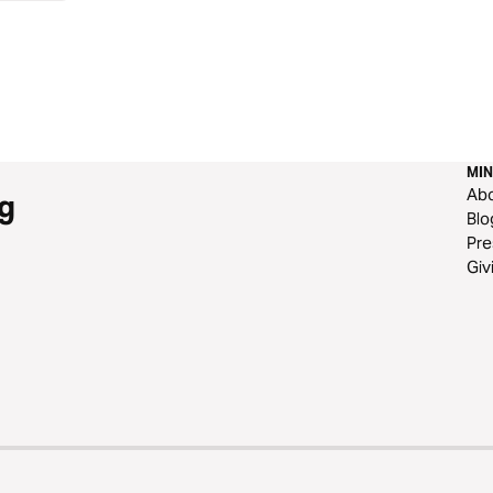
MIN
Ab
g
Blo
Pre
Giv