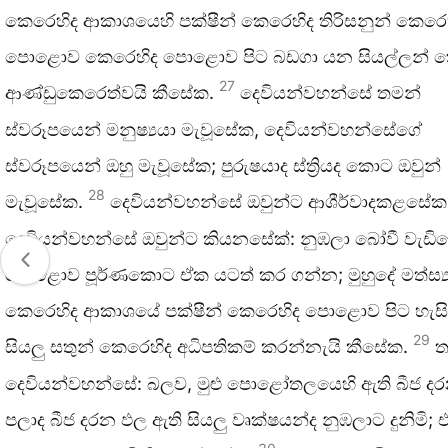
කෙරෙහිද ආකාශයෙහි පක්ෂීන් කෙරෙහිද තිරිසනුන් කෙරෙහි
පොළොව කෙරෙහිද පොළොව පිට බඩගා යන සියල්ලන් ක
27
ආණ්ඩුකෙරෙත්වයි කීසේක.
දෙවියන්වහන්සේ තමන්
ස්වරූපයෙන් මනුෂ්‍යයා මැවූසේක, දෙවියන්වහන්සේගේ
ස්වරූපයෙන් ඔහු මැවූසේක; පුරුෂයාද ස්ත්‍රියද කොට ඔවුන්
28
මැවූසේක.
දෙවියන්වහන්සේ ඔවුන්ට ආශීර්වාදකළසේක
දෙවියන්වහන්සේ ඔවුන්ට කියනසේක්: නුඹලා බෝවී වැඩිව
පොළොව පූර්ණකොට ඒක යටත් කර ගන්න; මුහුදේ මත්ස්‍
කෙරෙහිද ආකාශයේ පක්ෂීන් කෙරෙහිද පොළොව පිට හැස
29
සියලු සතුන් කෙරෙහිද අධිපතිකම් කරන්නැයි කීසේක.
ත
දෙවියන්වහන්සේ: බලව, මුළු පොළෝතලයෙහි ඇති බීජ දර
පලාද බීජ දරන ඵල ඇති සියලු වෘක්ෂයන්ද නුඹලාට දුනිමි; 