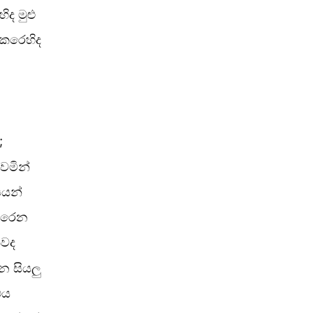
ද මුළු
ෙරෙහිද
;
ෙමින්
යයන්
ිරෙන
වද
න සියලු
එය