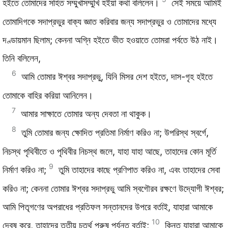
হইতে তোমাদের সহিত সম্মুখাসম্মুখি হইয়া কথা বলিলেন।
সেই সময়ে আমিই
তোমাদিগকে সদাপ্রভুর বাক্য জ্ঞাত করিবার জন্য সদাপ্রভুর ও তোমাদের মধ্যে
দণ্ডায়মান ছিলাম; কেননা অগ্নি হইতে ভীত হওয়াতে তোমরা পর্বতে উঠ নাই।
তিনি বলিলেন,
6
আমি তোমার ঈশ্বর সদাপ্রভু, যিনি মিসর দেশ হইতে, দাস-গৃহ হইতে
তোমাকে বাহির করিয়া আনিলেন।
7
আমার সাক্ষাতে তোমার অন্য দেবতা না থাকুক।
8
তুমি তোমার জন্য ক্ষোদিত প্রতিমা নির্মাণ করিও না; উপরিস্থ স্বর্গে,
নিচস্থ পৃথিবীতে ও পৃথিবীর নিচস্থ জলে, যাহা যাহা আছে, তাহাদের কোন মূর্তি
9
নির্মাণ করিও না;
তুমি তাহাদের কাছে প্রণিপাত করিও না, এবং তাহাদের সেবা
করিও না; কেননা তোমার ঈশ্বর সদাপ্রভু আমি স্বগৌরব রক্ষণে উদ্যোগী ঈশ্বর;
আমি পিতৃগণের অপরাধের প্রতিফল সন্তানদের উপরে বর্তাই, যাহারা আমাকে
10
দ্বেষ করে, তাহাদের তৃতীয় চতুর্থ পুরুষ পর্যন্ত বর্তাই;
কিন্তু যাহারা আমাকে