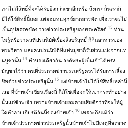
เราไม่​มีสิทธิ์​ที่​จะได้รับยิ่งกว่าเขาอีกหรือ ถึงกระนั้นเราก็​
มิได้​ใช้​สิทธิ์​นี้​เลย แต่​ยอมทนทุกข์ยากสารพัด เพื่อเราจะไม่
13
เป็​นอ​ุปสรรคขัดขวางข่าวประเสริฐของพระคริสต์
ท่าน
ไม่​รู้​หรือว่าคนที่​ปรนนิบัติ​เรื่องสิ่งบริ​สุทธิ​์ ก็​กินอาหารของ
พระวิ​หาร และคนปรนนิบั​ติ​ที่​แท่นบูชาก็รับส่วนแบ่งจากแท่
14
นบู​ชาน​ั้น
ทำนองเดียวกัน องค์​พระผู้เป็นเจ้าได้ทรง
บัญชาไว้​ว่า คนที​่ประกาศข่าวประเสริฐควรได้รับการเลี้ยง
15
ชี​พด​้วยข่าวประเสริฐนั้น
แต่​ข้าพเจ้าไม่​ได้​ใช้​สิทธิ์​เหล่านี้​
เลย ที่​ข้าพเจ้าเขียนเรื่องนี้ ก็​มิใช่​เพื่อจะให้เขากระทำอย่าง
นั้นแก่​ข้าพเจ้า เพราะข้าพเจ้ายอมตายเสียดีกว่าที่จะให้​ผู้​
16
ใดทำลายเกียรติ​อันนี้​ของข้าพเจ้า
เพราะถึงแม้ว่า
ข้าพเจ้าประกาศข่าวประเสริฐนั้นข้าพเจ้าไม่​มี​เหตุ​ที่​จะอวด