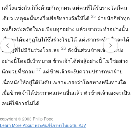
นที​่วิ่งแข่​งก​ัน ก็​วิ่​งด​้วยกันทุกคน แต่​คนที​่​ได้​รับรางวั​ลม​ี​คน
25
เดียว เหตุ​ฉะนั้นจงวิ่งเพื่อชิงรางวัลให้​ได้
ฝ่ายนั​กก​ีฬาทุก
คนก็เคร่งครัดในระเบียบทุกอย่าง แล​้วเขากระทำอย่างนั้น
เพื่อจะได้มงกุฎใบไม้ซึ่งร่วงโรยได้ แต่​เรากระทำเพื่อจะได้
26
มงกุฎที่​ไม่มี​วั​นร​่วงโรยเลย
ดังนั้นส่วนข้าพเจ้าวิ่งแข่ง
อย่างนี้โดยมี​เป้าหมาย ข้าพเจ้าได้​ต่อสู้​อย่างนี้ ไม่ใช่​อย่าง
27
นักมวยที่​ชกลม
แต่​ข้าพเจ้าระงับความปรารถนาฝ่าย
เนื้อหนังให้​อยู่​ใต้​บังคับ เพราะเกรงว่าโดยทางหนึ่งทางใด
เมื่อข้าพเจ้าได้ประกาศแก่คนอื่นแล้ว ตัวข้าพเจ้าเองจะเป็น
คนที่​ใช้การไม่ได้
copyright © 2003 Philip Pope
Learn More About พระคัมภีร์ภาษาไทยฉบับ KJV