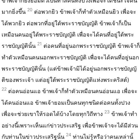
ข้าพเจ้าก็ยังยอมตัวเป็นทาสคนทั้งปวงเพื่อจะได้ชนะใจคน
20
มากยิ่งขึ้น
ต่อพวกยิว ข้าพเจ้าก็ทำตัวเหมือนยิว เพื่อจะ
ได้พวกยิว ต่อพวกที่​อยู่​ใต้​พระราชบัญญัติ ข้าพเจ้าก็เป็น
เหมือนคนอยู่​ใต้​พระราชบัญญัติ เพื่อจะได้​คนที​่​อยู่​ใต้​พระ
21
ราชบัญญัติ​นั้น
ต่อคนที่​อยู่​นอกพระราชบัญญั​ติ ข้าพเจ้าก็
ทำตัวเหมือนคนนอกพระราชบัญญั​ติ เพื่อจะได้​คนที​่​อยู่​นอก
พระราชบัญญั​ติ​นั้น (​แต่​ข้าพเจ้ามิ​ได้​อยู่​นอกพระราชบัญญั​
ติ​ของพระเจ้า แต่​อยู่​ใต้​พระราชบัญญัติ​แห่​งพระคริสต์)
22
ต่อคนอ่อนแอ ข้าพเจ้าก็ทำตัวเหมือนคนอ่อนแอ เพื่อจะ
ได้​คนอ่อนแอ ข้าพเจ้ายอมเป็นคนทุกชนิดต่อคนทั้งปวง
23
เพื่อจะช่วยเขาให้รอดได้บ้างโดยทุกวิถี​ทาง
ข้าพเจ้าทำ
อย่างนี้เพราะเห็นแก่ข่าวประเสริฐ เพื่อข้าพเจ้าจะได้​มี​ส่วน
24
กั​บท​่านในข่าวประเสริฐนั้น
ท่านไม่​รู้​หรือว่าคนเหล่านั้​