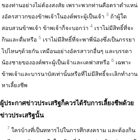
ของท่านอย่างไม่​ต้องสงสัย เพราะพวกท่านคือตราตำแหน่​
3
งอ​ัครสาวกของข้าพเจ้าในองค์​พระผู้เป็นเจ้า
ถ้าผู้ใด
4
สอบสวนข้าพเจ้า ข้าพเจ้าก็จะบอกว่า
เราไม่​มีสิทธิ์​ที่​จะ
5
กินและดื่มหรือ
เราไม่​มีสิทธิ์​ที่​จะพาพี่น้องซึ่งเป็นภรรยา
ไปไหนๆด้วยกัน เหมือนอย่างอัครสาวกอื่นๆ และบรรดา
6
น้องชายขององค์พระผู้เป็นเจ้าและเคฟาสหรือ
เฉพาะ
ข้าพเจ้าและบารนาบัสเท่านั้นหรือที่​ไม่มี​สิทธิ์​จะเลิกทำงาน
หาเลี้ยงชีพ
ผู้​ประกาศข่าวประเสริฐก็ควรได้รับการเลี้ยงชี​พด​้วย
ข่าวประเสริฐนั้น
7
ใครบ้างที่เป็นทหารไปในการศึกสงคราม และต้องกิน