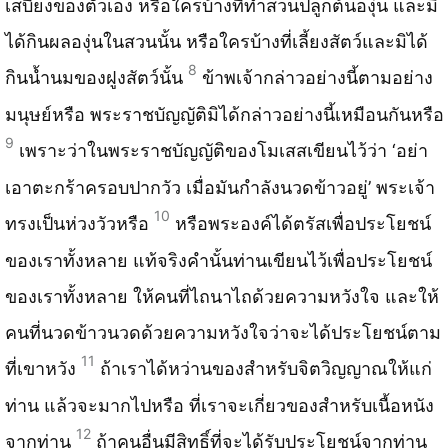
เสบียงของตัวเอง หรือใครบ้างที่ทำสวนปลูกต้​นอง​ุ่น และมิ​
ได้​กินผลองุ่นในสวนนั้น หรือใครบ้างที่​เลี้ยงสัตว์​และมิ​ได้​
8
กินน้ำนมของฝูงสัตว์​นั้น
ข้าพเจ้ากล่าวอย่างนี้ตามอย่าง
มนุษย์​หรือ พระราชบัญญัติ​มิได้​กล​่าวอย่างนี้เหมือนกันหรือ
9
เพราะว่าในพระราชบัญญั​ติ​ของโมเสสเขียนไว้​ว่า ‘อย่า
เอาตะกร้าครอบปากวัว เมื่​อม​ันกำลังนวดข้าวอยู่’ พระเจ้า
10
ทรงเป็นห่วงวัวหรือ
หรือพระองค์​ได้​ตรัสเพื่อประโยชน์
ของเราทั้งหลาย แท้​จร​ิงคำนั้นท่านเขียนไว้เพื่อประโยชน์
ของเราทั้งหลาย ให้​คนที​่ไถนาไถด้วยความหวังใจ และให้​
คนที​่นวดข้าวนวดด้วยความหวังใจว่าจะได้​ประโยชน์​ตาม
11
ที่​เขาหวัง
ถ้าเราได้หว่านของสำหรับจิตวิญญาณให้​แก่​
ท่าน แล​้วจะมากไปหรือ ที่​เราจะเกี่ยวของสำหรับเนื้อหนัง
12
จากท่าน
ถ้าคนอื่​นม​ี​สิทธิ์​ที่​จะได้​รับประโยชน์​จากท่าน