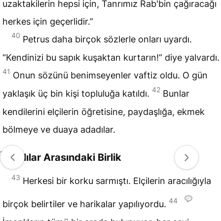
uzaktakilerin hepsi için, Tanrımız Rab'bin çağıracağı
herkes için geçerlidir.”
40
Petrus daha birçok sözlerle onları uyardı.
“Kendinizi bu sapık kuşaktan kurtarın!” diye yalvardı.
41
Onun sözünü benimseyenler vaftiz oldu. O gün
42
yaklaşık üç bin kişi topluluğa katıldı.
Bunlar
kendilerini elçilerin öğretisine, paydaşlığa, ekmek
bölmeye ve duaya adadılar.
İmanlılar Arasındaki Birlik
43
Herkesi bir korku sarmıştı. Elçilerin aracılığıyla
44
birçok belirtiler ve harikalar yapılıyordu.