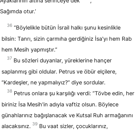
Ayaklarının altına serinceye dek
,
Sağımda otur.’
36
“Böylelikle bütün İsrail halkı şunu kesinlikle
bilsin: Tanrı, sizin çarmıha gerdiğiniz İsa'yı hem Rab
hem Mesih yapmıştır.”
37
Bu sözleri duyanlar, yüreklerine hançer
saplanmış gibi oldular. Petrus ve öbür elçilere,
“Kardeşler, ne yapmalıyız?” diye sordular.
38
Petrus onlara şu karşılığı verdi: “Tövbe edin, her
biriniz İsa Mesih'in adıyla
vaftiz
olsun. Böylece
günahlarınız bağışlanacak ve Kutsal Ruh armağanını
39
alacaksınız.
Bu vaat sizler, çocuklarınız,