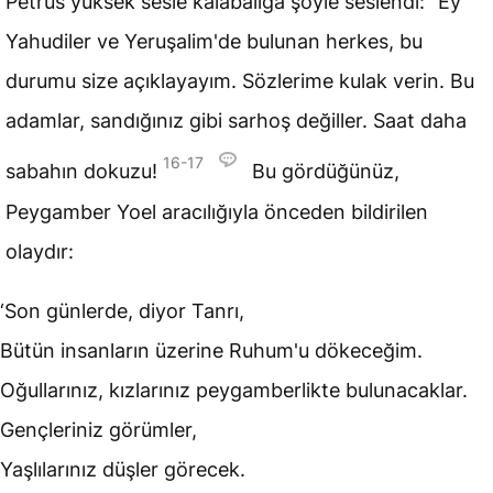
Petrus yüksek sesle kalabalığa şöyle seslendi: “Ey
Yahudiler ve Yeruşalim'de bulunan herkes, bu
durumu size açıklayayım. Sözlerime kulak verin. Bu
adamlar, sandığınız gibi sarhoş değiller.
Saat
daha
16-17
sabahın dokuzu!
Bu gördüğünüz,
Peygamber Yoel aracılığıyla önceden bildirilen
olaydır:
‘Son günlerde, diyor Tanrı,
Bütün insanların üzerine Ruhum'u dökeceğim.
Oğullarınız, kızlarınız peygamberlikte bulunacaklar.
Gençleriniz görümler,
Yaşlılarınız düşler görecek.