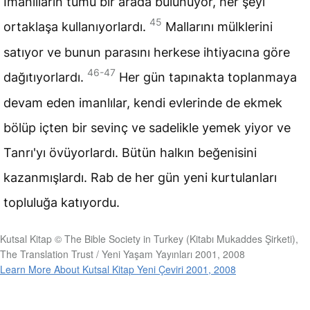
İmanlıların tümü bir arada bulunuyor, her şeyi
45
ortaklaşa kullanıyorlardı.
Mallarını mülklerini
satıyor ve bunun parasını herkese ihtiyacına göre
46-47
dağıtıyorlardı.
Her gün tapınakta toplanmaya
devam eden imanlılar, kendi evlerinde de ekmek
bölüp içten bir sevinç ve sadelikle yemek yiyor ve
Tanrı'yı övüyorlardı. Bütün halkın beğenisini
kazanmışlardı. Rab de her gün yeni kurtulanları
topluluğa katıyordu.
Kutsal Kitap © The Bible Society in Turkey (Kitabı Mukaddes Şirketi),
The Translation Trust / Yeni Yaşam Yayınları 2001, 2008
Learn More About Kutsal Kitap Yeni Çeviri 2001, 2008