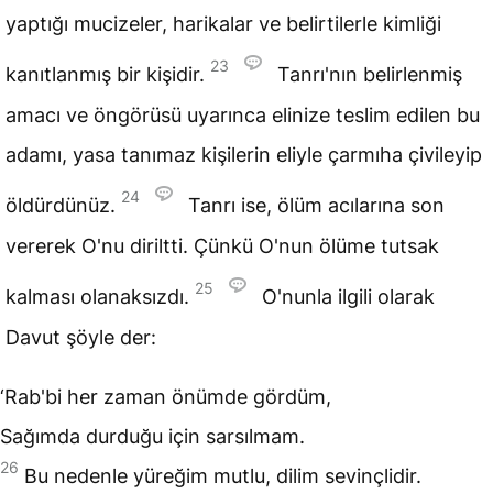
yaptığı mucizeler, harikalar ve belirtilerle kimliği
23
kanıtlanmış bir kişidir.
Tanrı'nın belirlenmiş
amacı ve öngörüsü uyarınca elinize teslim edilen bu
adamı, yasa tanımaz kişilerin eliyle çarmıha çivileyip
24
öldürdünüz.
Tanrı ise, ölüm acılarına son
vererek O'nu diriltti. Çünkü O'nun ölüme tutsak
25
kalması olanaksızdı.
O'nunla ilgili olarak
Davut şöyle der:
‘Rab'bi her zaman önümde gördüm,
Sağımda durduğu için sarsılmam.
26
Bu nedenle yüreğim mutlu, dilim sevinçlidir.