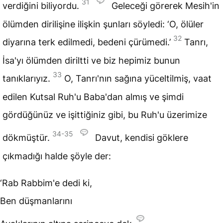
31
verdiğini biliyordu.
Geleceği görerek
Mesih
'in
ölümden dirilişine ilişkin şunları söyledi: ‘O, ölüler
32
diyarına terk edilmedi, bedeni çürümedi.’
Tanrı,
İsa'yı ölümden diriltti ve biz hepimiz bunun
33
tanıklarıyız.
O, Tanrı'nın sağına yüceltilmiş, vaat
edilen Kutsal Ruh'u Baba'dan almış ve şimdi
gördüğünüz ve işittiğiniz gibi, bu Ruh'u üzerimize
34-35
dökmüştür.
Davut, kendisi göklere
çıkmadığı halde şöyle der:
‘Rab Rabbim'e dedi ki,
Ben düşmanlarını