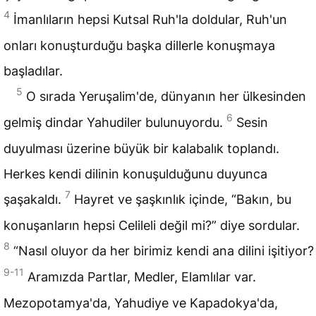
4
İmanlıların hepsi Kutsal Ruh'la doldular, Ruh'un
onları konuşturduğu başka dillerle konuşmaya
başladılar.
5
O sırada Yeruşalim'de, dünyanın her ülkesinden
6
gelmiş dindar Yahudiler bulunuyordu.
Sesin
duyulması üzerine büyük bir kalabalık toplandı.
Herkes kendi dilinin konuşulduğunu duyunca
7
şaşakaldı.
Hayret ve şaşkınlık içinde, “Bakın, bu
konuşanların hepsi Celileli değil mi?” diye sordular.
8
“Nasıl oluyor da her birimiz kendi ana dilini işitiyor?
9-11
Aramızda Partlar, Medler, Elamlılar var.
Mezopotamya'da, Yahudiye ve Kapadokya'da,