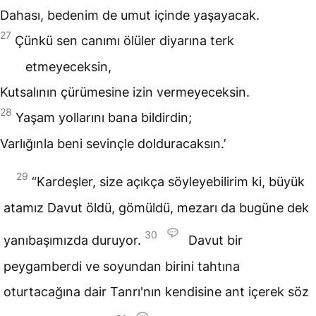
Dahası, bedenim de umut içinde yaşayacak.
27
Çünkü sen canımı ölüler diyarına terk
etmeyeceksin,
Kutsalının çürümesine izin vermeyeceksin.
28
Yaşam yollarını bana bildirdin;
Varlığınla beni sevinçle dolduracaksın.’
29
“Kardeşler, size açıkça söyleyebilirim ki, büyük
atamız Davut öldü, gömüldü, mezarı da bugüne dek
30
yanıbaşımızda duruyor.
Davut bir
peygamberdi ve soyundan birini tahtına
oturtacağına dair Tanrı'nın kendisine ant içerek söz