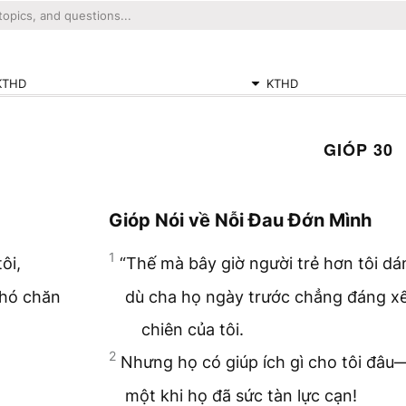
KTHD
KTHD
GIÓP 30
Gióp Nói về Nỗi Đau Đớn Mình
1
ôi,
“Thế mà bây giờ người trẻ hơn tôi dá
chó chăn
dù cha họ ngày trước chẳng đáng x
chiên của tôi.
2
Nhưng họ có giúp ích gì cho tôi đâu
một khi họ đã sức tàn lực cạn!