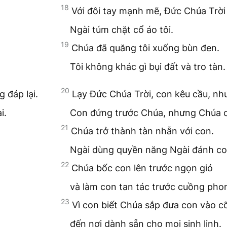
18
Với đôi tay mạnh mẽ, Đức Chúa Trời
Ngài túm chặt cổ áo tôi.
19
Chúa đã quăng tôi xuống bùn đen.
Tôi không khác gì bụi đất và tro tàn.
20
 đáp lại.
Lạy Đức Chúa Trời, con kêu cầu, nh
i.
Con đứng trước Chúa, nhưng Chúa c
21
Chúa trở thành tàn nhẫn với con.
Ngài dùng quyền năng Ngài đánh con 
22
Chúa bốc con lên trước ngọn gió
và làm con tan tác trước cuồng pho
23
Vì con biết Chúa sắp đưa con vào c
đến nơi dành sẵn cho mọi sinh linh.