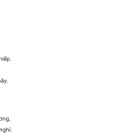
hiếp.
mây.
ơng,
nghỉ.