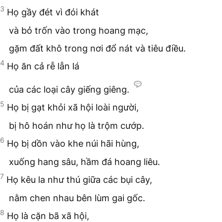
3
Họ gầy đét vì đói khát
và bỏ trốn vào trong hoang mạc,
gặm đất khô trong nơi đổ nát và tiêu điều.
4
Họ ăn cả rễ lẫn lá
của các loại cây giếng giêng.
5
Họ bị gạt khỏi xã hội loài người,
bị hô hoán như họ là trộm cướp.
6
Họ bị dồn vào khe núi hãi hùng,
xuống hang sâu, hầm đá hoang liêu.
7
Họ kêu la như thú giữa các bụi cây,
nằm chen nhau bên lùm gai gốc.
8
Họ là cặn bã xã hội,