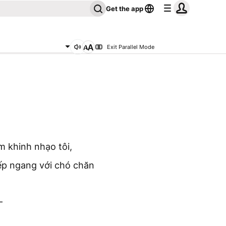
Get the app
Exit Parallel Mode
m khinh nhạo tôi,
ếp ngang với chó chăn
—