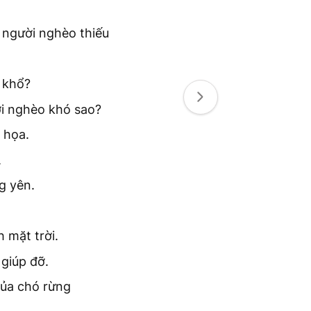
 người nghèo thiếu
n khổ?
ời nghèo khó sao?
 họa.
.
g yên.
 mặt trời.
giúp đỡ.
của chó rừng