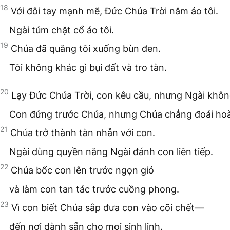
18
Với đôi tay mạnh mẽ, Đức Chúa Trời nắm áo tôi.
Ngài túm chặt cổ áo tôi.
19
Chúa đã quăng tôi xuống bùn đen.
Tôi không khác gì bụi đất và tro tàn.
20
Lạy Đức Chúa Trời, con kêu cầu, nhưng Ngài không
Con đứng trước Chúa, nhưng Chúa chẳng đoái hoà
21
Chúa trở thành tàn nhẫn với con.
Ngài dùng quyền năng Ngài đánh con liên tiếp.
22
Chúa bốc con lên trước ngọn gió
và làm con tan tác trước cuồng phong.
23
Vì con biết Chúa sắp đưa con vào cõi chết—
đến nơi dành sẵn cho mọi sinh linh.