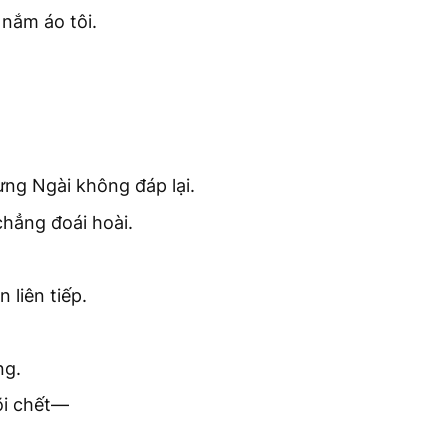
 nắm áo tôi.
ưng Ngài không đáp lại.
hẳng đoái hoài.
liên tiếp.
ng.
õi chết—