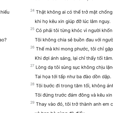
24
thiếu
Thật không ai có thể trở mặt chống
khi họ kêu xin giúp đỡ lúc lâm nguy.
25
Có phải tôi từng khóc vì người khố
ao?
Tôi không chia sẻ buồn đau với ngư
26
Thế mà khi mong phước, tôi chỉ gặp
Khi đợi ánh sáng, lại chỉ thấy tối tăm
27
Lòng dạ tôi sùng sục không chịu lặn
Tai họa tới tấp như ba đào dồn dập.
28
Tôi bước đi trong tăm tối, không ánh
Tôi đứng trước đám đông và kêu xin 
29
Thay vào đó, tôi trở thành anh em 