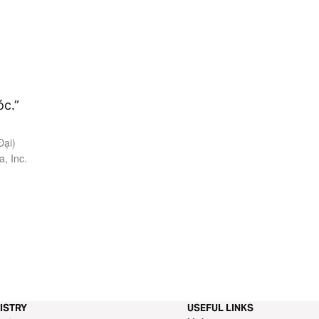
óc.”
Đại)
, Inc.
ISTRY
USEFUL LINKS