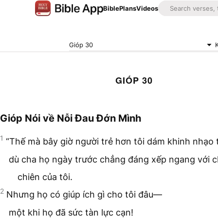
Bible
Plans
Videos
Gióp 30
GIÓP 30
Gióp Nói về Nỗi Đau Đớn Mình
1
“Thế mà bây giờ người trẻ hơn tôi dám khinh nhạo t
dù cha họ ngày trước chẳng đáng xếp ngang với 
chiên của tôi.
2
Nhưng họ có giúp ích gì cho tôi đâu—
một khi họ đã sức tàn lực cạn!