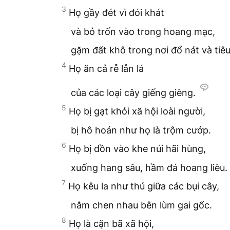
3
Họ gầy đét vì đói khát
và bỏ trốn vào trong hoang mạc,
gặm đất khô trong nơi đổ nát và tiêu
4
Họ ăn cả rễ lẫn lá
của các loại cây giếng giêng.
5
Họ bị gạt khỏi xã hội loài người,
bị hô hoán như họ là trộm cướp.
6
Họ bị dồn vào khe núi hãi hùng,
xuống hang sâu, hầm đá hoang liêu.
7
Họ kêu la như thú giữa các bụi cây,
nằm chen nhau bên lùm gai gốc.
8
Họ là cặn bã xã hội,