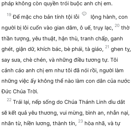
pháp không còn quyền trói buộc anh chị em.
19
Để mặc cho bản tính tội lỗi
lộng hành, con
20
người bị lôi cuốn vào gian dâm, ô uế, trụy lạc,
thờ
thần tượng, yêu thuật, hận thù, tranh chấp, ganh
21
ghét, giận dữ, khích bác, bè phái, tà giáo,
ghen tỵ,
say sưa, chè chén, và những điều tương tự. Tôi
cảnh cáo anh chị em như tôi đã nói rồi, người làm
những việc ấy không thể nào làm con dân của nước
Đức Chúa Trời.
22
Trái lại, nếp sống do Chúa Thánh Linh dìu dắt
sẽ kết quả yêu thương, vui mừng, bình an, nhẫn nại,
23
nhân từ, hiền lương, thành tín,
hòa nhã, và tự