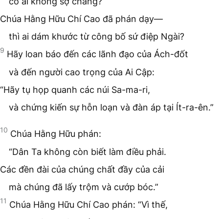
có ai không sợ chăng?
Chúa Hằng Hữu Chí Cao đã phán dạy—
thì ai dám khước từ công bố sứ điệp Ngài?
9
Hãy loan báo đến các lãnh đạo của Ách-đốt
và đến người cao trọng của Ai Cập:
“Hãy tụ họp quanh các núi Sa-ma-ri,
và chứng kiến sự hỗn loạn và đàn áp tại Ít-ra-ên.”
10
Chúa Hằng Hữu phán:
“Dân Ta không còn biết làm điều phải.
Các đền đài của chúng chất đầy của cải
mà chúng đã lấy trộm và cướp bóc.”
11
Chúa Hằng Hữu Chí Cao phán: “Vì thế,