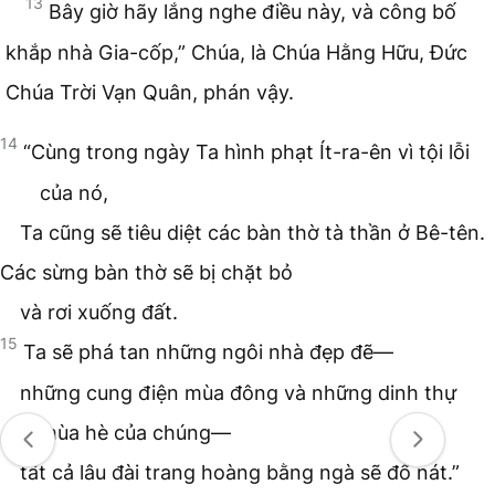
13
Bây giờ hãy lắng nghe điều này, và công bố
khắp nhà Gia-cốp,” Chúa, là Chúa Hằng Hữu, Đức
Chúa Trời Vạn Quân, phán vậy.
14
“Cùng trong ngày Ta hình phạt Ít-ra-ên vì tội lỗi
của nó,
Ta cũng sẽ tiêu diệt các bàn thờ tà thần ở Bê-tên.
Các sừng bàn thờ sẽ bị chặt bỏ
và rơi xuống đất.
15
Ta sẽ phá tan những ngôi nhà đẹp đẽ—
những cung điện mùa đông và những dinh thự
mùa hè của chúng—
tất cả lâu đài trang hoàng bằng ngà sẽ đổ nát.”