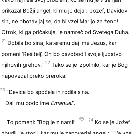
prikazal Božji angel, ki mu je dejal: “Jožef, Davidov
sin, ne obotavljaj se, da bi vzel Marijo za ženo!
Otrok, ki ga pričakuje, je namreč od Svetega Duha.
21
Dobila bo sina, kateremu daj ime Jezus, kar
pomeni ‘Rešitelj’. On bo osvobodil svoje ljudstvo
22
njihovih grehov.”
Tako se je izpolnilo, kar je Bog
napovedal preko preroka:
23
“Devica bo spočela in rodila sina.
Dali mu bodo ime
Emanuel
”.
24
To pomeni: “Bog je z nami!”
Ko se je Jožef
zbudil, je storil, kar mu je zapovedal angel ter je vzel