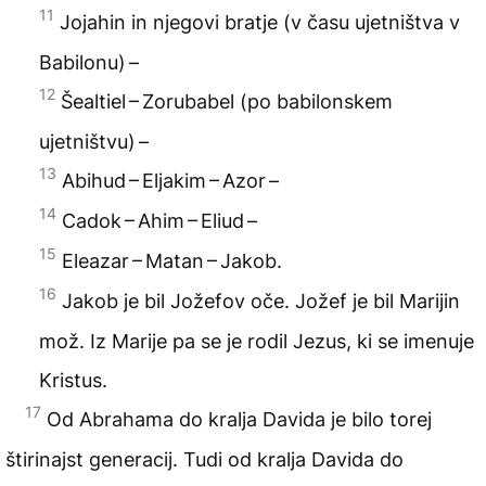
11
Jojahin in njegovi bratje (v času ujetništva v
Babilonu) –
12
Šealtiel – Zorubabel (po babilonskem
ujetništvu) –
13
Abihud – Eljakim – Azor –
14
Cadok – Ahim – Eliud –
15
Eleazar – Matan – Jakob.
16
Jakob je bil Jožefov oče. Jožef je bil Marijin
mož. Iz Marije pa se je rodil Jezus, ki se imenuje
Kristus.
17
Od Abrahama do kralja Davida je bilo torej
štirinajst generacij. Tudi od kralja Davida do