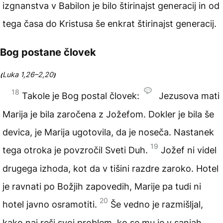
izgnanstva v Babilon je bilo štirinajst generacij in od
tega časa do Kristusa še enkrat štirinajst generacij.
Bog postane človek
Luka 1,26–2,20
(
)
18
Takole je Bog postal človek:
Jezusova mati
Marija je bila zaročena z Jožefom. Dokler je bila še
devica, je Marija ugotovila, da je noseča. Nastanek
19
tega otroka je povzročil Sveti Duh.
Jožef ni videl
drugega izhoda, kot da v tišini razdre zaroko. Hotel
je ravnati po Božjih zapovedih, Marije pa tudi ni
20
hotel javno osramotiti.
Še vedno je razmišljal,
kako naj reši svoj problem, ko se mu je v sanjah