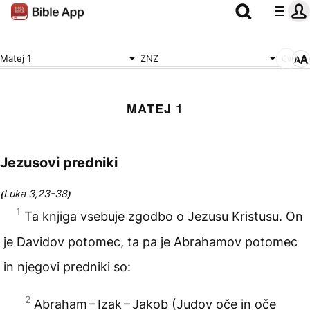
Matej 1
ZNZ
MATEJ 1
Jezusovi predniki
Luka 3,23-38
(
)
1
Ta knjiga vsebuje zgodbo o Jezusu Kristusu. On
je Davidov potomec, ta pa je Abrahamov potomec
in njegovi predniki so:
2
Abraham – Izak – Jakob (Judov oče in oče