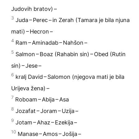
Judovih bratov) –
3
Juda – Perec – in Zerah (Tamara je bila njuna
mati) – Hecron –
4
Ram – Aminadab – Nahšon –
5
Salmon – Boaz (Rahabin sin) – Obed (Rutin
sin) – Jese –
6
kralj David – Salomon (njegova mati je bila
Urijeva žena) –
7
Roboam – Abija – Asa
8
Jozafat – Joram – Uzija –
9
Jotam – Ahaz – Ezekija –
10
Manase – Amos – Jošija –