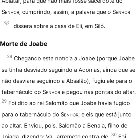
Abiatar, para que não mais fosse sacerdote do
Senhor
, cumprindo, assim, a palavra que o
Senhor
dissera sobre a casa de Eli, em Siló.
Morte de Joabe
28
Chegando esta notícia a Joabe (porque Joabe
se tinha desviado seguindo a Adonias, ainda que se
não desviara seguindo a Absalão), fugiu ele para o
tabernáculo do
Senhor
e pegou nas pontas do altar.
29
Foi dito ao rei Salomão que Joabe havia fugido
para o tabernáculo do
Senhor
; e eis que está junto
ao altar. Enviou, pois, Salomão a Benaia, filho de
30
Joiada, dizendo: Vai, arremete contra ele.
Foi