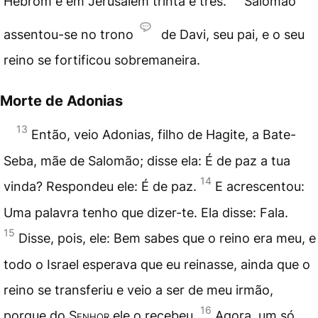
Hebrom e em Jerusalém trinta e três.
Salomão
assentou-se no trono
de Davi, seu pai, e o seu
reino se fortificou sobremaneira.
Morte de Adonias
13
Então, veio Adonias, filho de Hagite, a Bate-
Seba, mãe de Salomão; disse ela: É de paz a tua
14
vinda? Respondeu ele: É de paz.
E acrescentou:
Uma palavra tenho que dizer-te. Ela disse: Fala.
15
Disse, pois, ele: Bem sabes que o reino era meu, e
todo o Israel esperava que eu reinasse, ainda que o
reino se transferiu e veio a ser de meu irmão,
16
porque do
Senhor
ele o recebeu.
Agora, um só