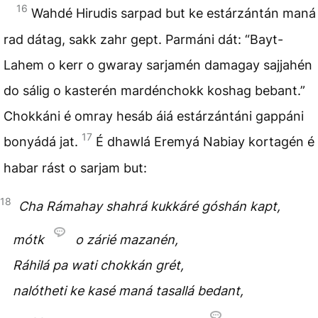
16
Wahdé Hirudis sarpad but ke estárzántán maná
rad dátag, sakk zahr gept. Parmáni dát: “Bayt-
Lahem o kerr o gwaray sarjamén damagay sajjahén
do sálig o kasterén mardénchokk koshag bebant.”
Chokkáni é omray hesáb áiá estárzántáni gappáni
17
bonyádá jat.
É dhawlá Eremyá Nabiay kortagén é
habar rást o sarjam but:
18
Cha Rámahay shahrá kukkáré góshán kapt,
mótk
o zárié mazanén,
Ráhilá pa wati chokkán grét,
nalótheti ke kasé maná tasallá bedant,