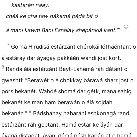
kasterén naay,
chéá ke cha taw hákemé pédá bit o
á mani kawm Bani Esráilay shepánkiá kant.’”
7
Gorhá Hirudisá estárzánt chérokái lótháéntant o
á estáray dar áyagay pakkáén wahdi jost kort.
8
Randá áiá estárzánt Bayt-Lahemá ráh dátant o
gwashti: “Berawét o é chokkay bárawá sharr jost o
pors bekanét. Wahdé shomá dar gétk, maná sahig
bekanét ke man ham berawán o áiá sojdah
9
bekanán.”
Bádsháhay habaráni eshkonagá rand,
estárzánt ráh geptant. Hamá estár ke áyán dar
áyagá distagat, áyáni démá pésh kapán at o hamá