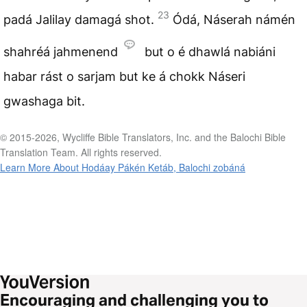
23
padá Jalilay damagá shot.
Ódá, Náserah námén
shahréá jahmenend
but o é dhawlá nabiáni
habar rást o sarjam but ke á chokk Náseri
gwashaga bit.
© 2015-2026, Wycliffe Bible Translators, Inc. and the Balochi Bible
Translation Team. All rights reserved.
Learn More About Hodáay Pákén Ketáb, Balochi zobáná
Encouraging and challenging you to