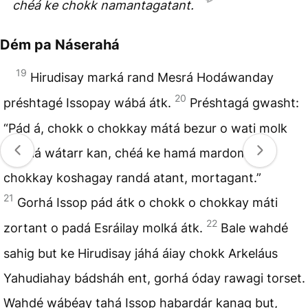
chéá ke chokk namantagatant.
Dém pa Náserahá
19
Hirudisay marká rand Mesrá Hodáwanday
20
préshtagé Issopay wábá átk.
Préshtagá gwasht:
“Pád á, chokk o chokkay mátá bezur o wati molk
Esráilá wátarr kan, chéá ke hamá mardom ke
chokkay koshagay randá atant, mortagant.”
21
Gorhá Issop pád átk o chokk o chokkay máti
22
zortant o padá Esráilay molká átk.
Bale wahdé
sahig but ke Hirudisay jáhá áiay chokk Arkeláus
Yahudiahay bádsháh ent, gorhá óday rawagi torset.
Wahdé wábéay tahá Issop habardár kanag but,