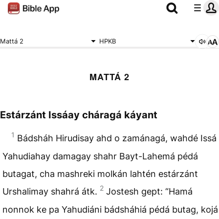
Mattá 2
HPKB
MATTÁ 2
Estárzánt Issáay cháragá káyant
1
Bádsháh Hirudisay ahd o zamánagá, wahdé Issá
Yahudiahay damagay shahr Bayt-Lahemá pédá
butagat, cha mashreki molkán lahtén estárzánt
2
Urshalimay shahrá átk.
Jostesh gept: “Hamá
nonnok ke pa Yahudiáni bádsháhiá pédá butag, kojá