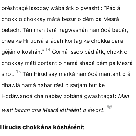
préshtagé Issopay wábá átk o gwashti: “Pád á,
chokk o chokkay mátá bezur o dém pa Mesrá
betach. Tán man tará nagwashán hamódá bedár,
chéá ke Hirudisá erádah kortag ke chokká dara
14
géján o koshán.”
Gorhá Issop pád átk, chokk o
chokkay máti zortant o hamá shapá dém pa Mesrá
15
shot.
Tán Hirudisay marká hamódá mantant o é
dhawlá hamá habar rást o sarjam but ke
Hodáwandá cha nabiay zobáná gwashtagat:
Man
wati bacch cha Mesrá lótháént o áwort.
Hirudis chokkána kóshárénit