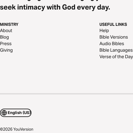
seek intimacy with God every day.
MINISTRY
USEFUL LINKS
About
Help
Blog
Bible Versions
Press
Audio Bibles
Giving
Bible Languages
Verse of the Day
English (US)
©
2026
YouVersion