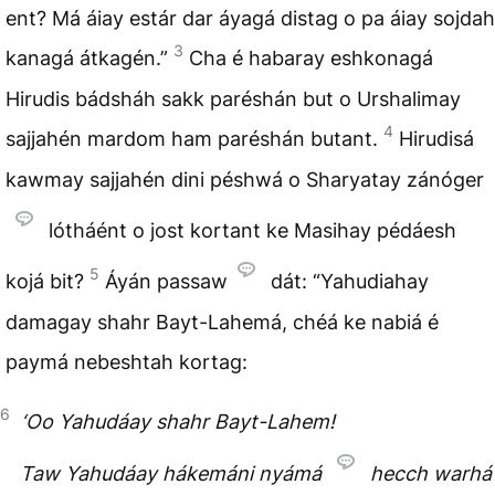
ent? Má áiay estár dar áyagá distag o pa áiay sojdah
3
kanagá átkagén.”
Cha é habaray eshkonagá
Hirudis bádsháh sakk paréshán but o Urshalimay
4
sajjahén mardom ham paréshán butant.
Hirudisá
kawmay sajjahén dini péshwá o Sharyatay zánóger
lótháént o jost kortant ke Masihay pédáesh
5
kojá bit?
Áyán passaw
dát: “Yahudiahay
damagay shahr Bayt-Lahemá, chéá ke nabiá é
paymá nebeshtah kortag:
6
‘Oo Yahudáay shahr Bayt-Lahem!
Taw Yahudáay hákemáni nyámá
hecch warhá