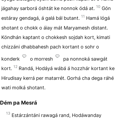
10
jágahay sarborá óshtát ke nonnok ódá at.
Gón
11
estáray gendagá, á galá bál butant.
Hamá lógá
shotant o chokk o áiay mát Maryamesh distant.
Kóndhán kaptant o chokkesh sojdah kort, kimati
chizzáni dhabbahesh pach kortant o sohr o
konderk
o morresh
pa nonnoká sawgát
12
kort.
Randá, Hodáyá wábá á hozzhár kortant ke
Hirudisay kerrá per matarrét. Gorhá cha dega ráhé
wati molká shotant.
Dém pa Mesrá
13
Estárzántáni rawagá rand, Hodáwanday