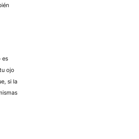
bién
o es
tu ojo
, si la
 mismas