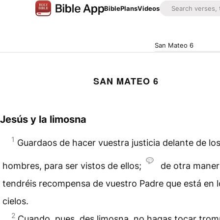
Bible
Plans
Videos
San Mateo 6
SAN MATEO 6
Jesús y la limosna
1
Guardaos de hacer vuestra justicia delante de lo
hombres, para ser vistos de ellos;
de otra maner
tendréis recompensa de vuestro Padre que está en l
cielos.
2
Cuando, pues, des limosna, no hagas tocar tro