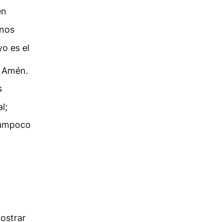
én
 nos
o es el
. Amén.
s
l;
tampoco
ostrar