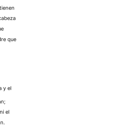
tienen
 cabeza
ue
dre que
a y el
an;
ni el
n.