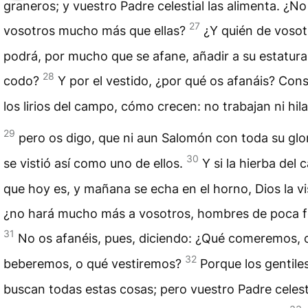
graneros; y vuestro Padre celestial las alimenta. ¿No
27
vosotros mucho más que ellas?
¿Y quién de vosot
podrá, por mucho que se afane, añadir a su estatura
28
codo?
Y por el vestido, ¿por qué os afanáis? Con
los lirios del campo, cómo crecen: no trabajan ni hila
29
pero os digo, que ni aun Salomón con toda su glo
30
se vistió así como uno de ellos.
Y si la hierba del
que hoy es, y mañana se echa en el horno, Dios la vis
¿no hará mucho más a vosotros, hombres de poca f
31
No os afanéis, pues, diciendo: ¿Qué comeremos, 
32
beberemos, o qué vestiremos?
Porque los gentile
buscan todas estas cosas; pero vuestro Padre celest