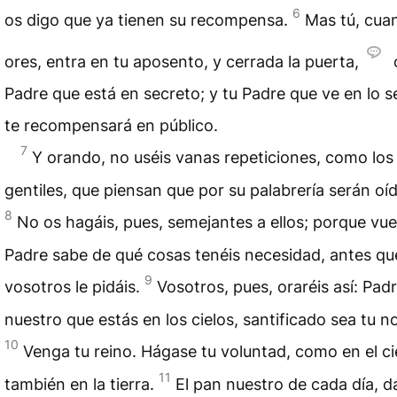
6
os digo que ya tienen su recompensa.
Mas tú, cua
ores, entra en tu aposento, y cerrada la puerta,
o
Padre que está en secreto; y tu Padre que ve en lo s
te recompensará en público.
7
Y orando, no uséis vanas repeticiones, como los
gentiles, que piensan que por su palabrería serán oí
8
No os hagáis, pues, semejantes a ellos; porque vue
Padre sabe de qué cosas tenéis necesidad, antes qu
9
vosotros le pidáis.
Vosotros, pues, oraréis así: Pad
nuestro que estás en los cielos, santificado sea tu 
10
Venga tu reino. Hágase tu voluntad, como en el cie
11
también en la tierra.
El pan nuestro de cada día, d