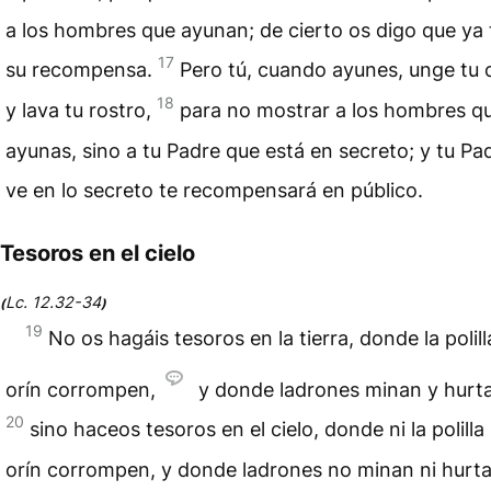
a los hombres que ayunan; de cierto os digo que ya 
17
su recompensa.
Pero tú, cuando ayunes, unge tu
18
y lava tu rostro,
para no mostrar a los hombres q
ayunas, sino a tu Padre que está en secreto; y tu Pa
ve en lo secreto te recompensará en público.
Tesoros en el cielo
Lc. 12.32-34
(
)
19
No os hagáis tesoros en la tierra, donde la polill
orín corrompen,
y donde ladrones minan y hurt
20
sino haceos tesoros en el cielo, donde ni la polilla 
orín corrompen, y donde ladrones no minan ni hurta