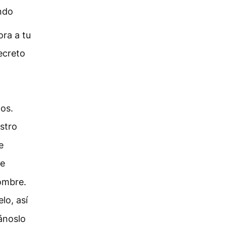
ndo
ra a tu
ecreto
dos.
stro
e
re
nombre.
lo, así
ánoslo