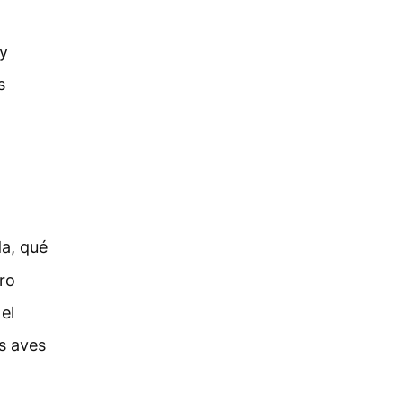
 y
s
da, qué
ro
el
s aves