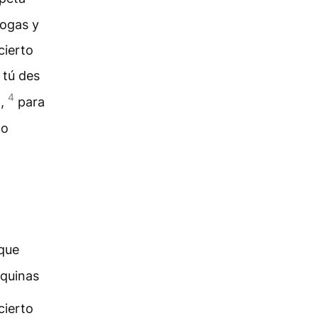
gogas y
cierto
tú des
4
a,
para
lo
rque
squinas
cierto