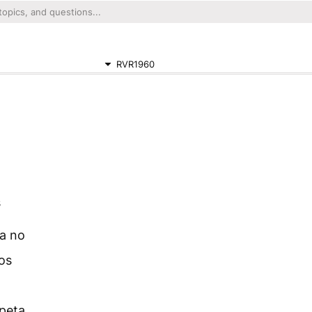
RVR1960
s
a no
os
mpeta