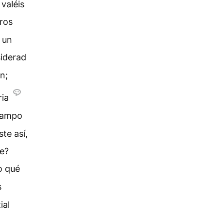
 valéis
ros
 un
siderad
n;
ria
 campo
te así,
e?
o qué
s
ial