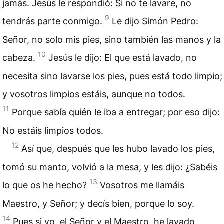
jamás. Jesús le respondió: Si no te lavare, no
9
tendrás parte conmigo.
Le dijo Simón Pedro:
Señor, no solo mis pies, sino también las manos y la
10
cabeza.
Jesús le dijo: El que está lavado, no
necesita sino lavarse los pies, pues está todo limpio;
y vosotros limpios estáis, aunque no todos.
11
Porque sabía quién le iba a entregar; por eso dijo:
No estáis limpios todos.
12
Así que, después que les hubo lavado los pies,
tomó su manto, volvió a la mesa, y les dijo: ¿Sabéis
13
lo que os he hecho?
Vosotros me llamáis
Maestro, y Señor; y decís bien, porque lo soy.
14
Pues si yo, el Señor y el Maestro, he lavado