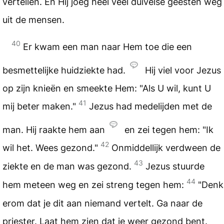
vertellen. En Hij joeg heel veel duivelse geesten weg
uit de mensen.
40
Er kwam een man naar Hem toe die een
besmettelijke huidziekte had.
Hij viel voor Jezus
op zijn knieën en smeekte Hem: "Als U wil, kunt U
41
mij beter maken."
Jezus had medelijden met de
man. Hij raakte hem aan
en zei tegen hem: "Ik
42
wil het. Wees gezond."
Onmiddellijk verdween de
43
ziekte en de man was gezond.
Jezus stuurde
44
hem meteen weg en zei streng tegen hem:
"Denk
erom dat je dit aan niemand vertelt. Ga naar de
priester. Laat hem zien dat je weer gezond bent.