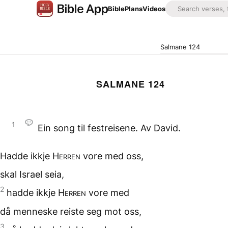
Bible
Plans
Videos
Salmane 124
SALMANE 124
1
Ein song til festreisene. Av David.
Hadde ikkje
Herren
vore
med oss,
skal Israel seia,
2
hadde ikkje
Herren
vore med
då menneske reiste seg
mot oss,
3