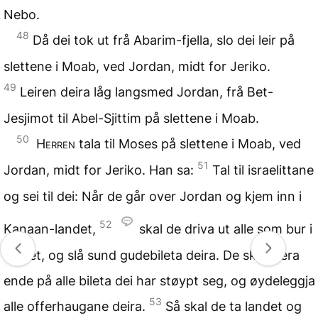
Nebo.
48
Då dei tok ut frå Abarim-fjella, slo dei leir på
slettene i Moab, ved Jordan, midt for Jeriko.
49
Leiren deira låg langsmed Jordan, frå Bet-
Jesjimot til Abel-Sjittim på slettene i Moab.
50
Herren
tala til Moses på slettene i Moab, ved
51
Jordan, midt for Jeriko. Han sa:
Tal til israelittane
og sei til dei: Når de går over Jordan og kjem inn i
52
Kanaan-landet,
skal de driva ut alle som bur i
landet, og slå sund gudebileta deira. De skal gjera
ende på alle bileta dei har støypt seg, og øydeleggja
53
alle offerhaugane deira.
Så skal de ta landet og