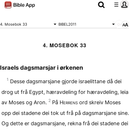
4. Mosebok 33
BIBEL2011
4. MOSEBOK 33
Israels dagsmarsjar i ørkenen
1
Desse dagsmarsjane gjorde israelittane då dei
drog ut frå Egypt, hæravdeling for hæravdeling, leia
2
av Moses og Aron.
På
Herrens
ord skreiv Moses
opp dei stadene dei tok ut frå på dagsmarsjane sine.
Og dette er dagsmarsjane, rekna frå dei stadene dei