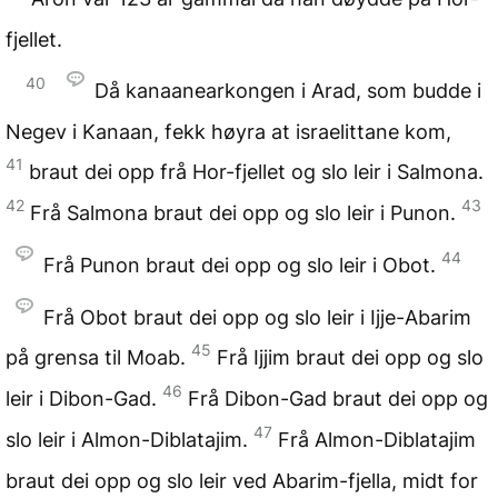
fjellet.
40
Då kanaanearkongen i Arad, som budde i
Negev i Kanaan, fekk høyra at israelittane kom,
41
braut dei opp frå Hor-fjellet og slo leir i Salmona.
42
43
Frå Salmona braut dei opp og slo leir i Punon.
44
Frå Punon braut dei opp og slo leir i Obot.
Frå Obot braut dei opp og slo leir i Ijje-Abarim
45
på grensa til Moab.
Frå Ijjim braut dei opp og slo
46
leir i Dibon-Gad.
Frå Dibon-Gad braut dei opp og
47
slo leir i Almon-Diblatajim.
Frå Almon-Diblatajim
braut dei opp og slo leir ved Abarim-fjella, midt for