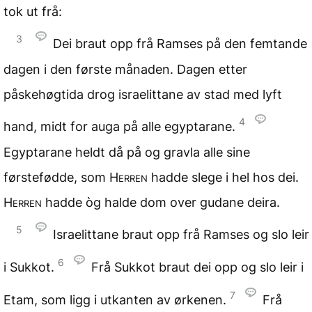
tok ut frå:
3
Dei braut opp frå Ramses på den femtande
dagen i den første månaden. Dagen etter
påskehøgtida drog israelittane av stad med lyft
4
hand, midt for auga på alle egyptarane.
Egyptarane heldt då på og gravla alle sine
førstefødde, som
Herren
hadde slege i hel hos dei.
Herren
hadde òg halde dom over gudane deira.
5
Israelittane braut opp frå Ramses og slo leir
6
i Sukkot.
Frå Sukkot braut dei opp og slo leir i
7
Etam, som ligg i utkanten av ørkenen.
Frå