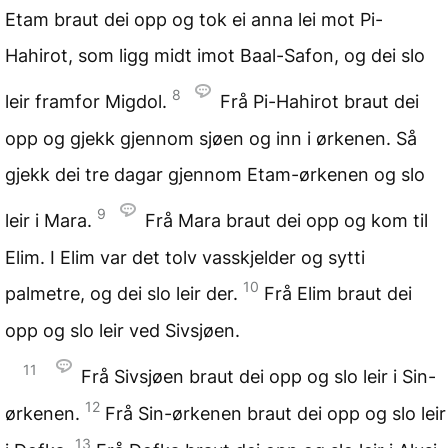
Etam braut dei opp og tok ei anna lei mot Pi-
Hahirot, som ligg midt imot Baal-Safon, og dei slo
8
leir framfor Migdol.
Frå Pi-Hahirot braut dei
opp og gjekk gjennom sjøen og inn i ørkenen. Så
gjekk dei tre dagar gjennom Etam-ørkenen og slo
9
leir i Mara.
Frå Mara braut dei opp og kom til
Elim. I Elim var det tolv vasskjelder og sytti
10
palmetre, og dei slo leir der.
Frå Elim braut dei
opp og slo leir ved Sivsjøen.
11
Frå Sivsjøen braut dei opp og slo leir i Sin-
12
ørkenen.
Frå Sin-ørkenen braut dei opp og slo leir
13