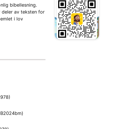
lig bibellesning.
r deler av teksten for
emlet i lov
1978)
 (B2024bm)