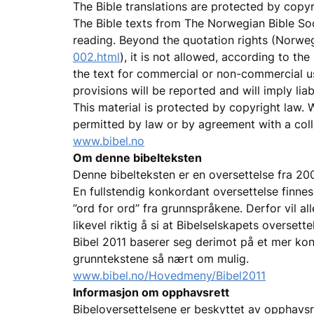
The Bible translations are protected by copyr
The Bible texts from The Norwegian Bible Soc
reading. Beyond the quotation rights (Norwe
002.html
), it is not allowed, according to th
the text for commercial or non-commercial u
provisions will be reported and will imply lia
This material is protected by copyright law. Wi
permitted by law or by agreement with a coll
www.bibel.no
Om denne bibelteksten
Denne bibelteksten er en oversettelse fra 200
En fullstendig konkordant oversettelse finnes
”ord for ord” fra grunnspråkene. Derfor vil al
likevel riktig å si at Bibelselskapets overset
Bibel 2011 baserer seg derimot på et mer kon
grunntekstene så nært om mulig.
www.bibel.no/Hovedmeny/Bibel2011
Informasjon om opphavsrett
Bibeloversettelsene er beskyttet av opphavsr