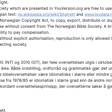
ight.
iety which are presented in YouVersion.org are free to use 
gian text:
no.wikipedia.org/wiki/Sitatrett
and
www.lovdata.n
e Norwegian Copyright Act, to copy, export, distribute or dup
se without consent from The Norwegian Bible Society. A br
bility to pay compensation.
thout explicit authorisation, reproduction is only allowed in
ecting society.
5 (NT) og 2010 (GT), der hele oversettelsen utgis i oktobe
 ikke. Både ordstilling, ordforråd og grammatikk gjør det u
le bibeloversettelser være idiomatiske i større eller mindre
telse fra 1978/85 er idiomatisk i større grad enn de andre no
kordant oversettelsesprinsipp, der oversetterne søker å gj
ett.