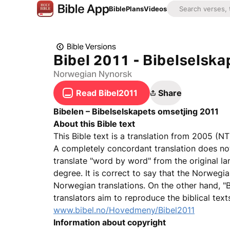
Bible
Plans
Videos
Bible Versions
Bibel 2011 - Bibelselska
Norwegian Nynorsk
Read Bibel2011
Share
Bibelen – Bibelselskapets omsetjing 2011
About this Bible text
This Bible text is a translation from 2005 (NT
A completely concordant translation does no
translate "word by word" from the original lan
degree. It is correct to say that the Norwegi
Norwegian translations. On the other hand, "B
translators aim to reproduce the biblical texts
www.bibel.no/Hovedmeny/Bibel2011
Information about copyright