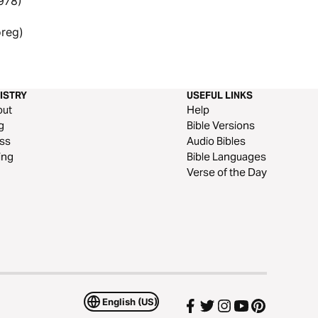
1978)
oreg)
ISTRY
USEFUL LINKS
out
Help
g
Bible Versions
ss
Audio Bibles
ing
Bible Languages
Verse of the Day
English (US)