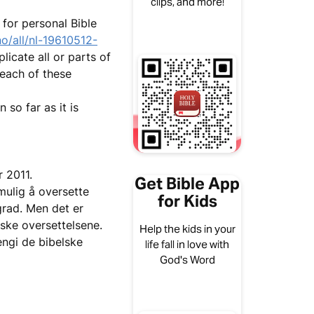
clips, and more!
for personal Bible
o/all/nl-19610512-
licate all or parts of
each of these
 so far as it is
r 2011.
Get Bible App
mulig å oversette
for Kids
 grad. Men det er
rske oversettelsene.
Help the kids in your
engi de bibelske
life fall in love with
God's Word