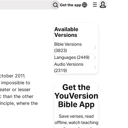
Get the app
Available
Versions
Bible Versions
(3823)
Languages (2449)
Audio Versions
(2319)
ctober 2011.
 impossible to
Get the
eater or lesser
YouVersion
c than the other
Bible App
inciple, where the
Save verses, read
offline, watch teaching