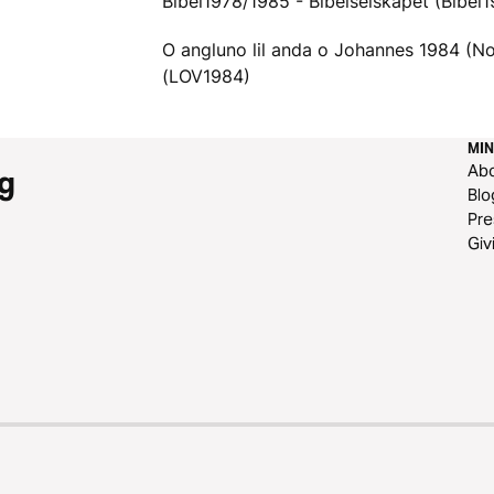
Bibel1978/1985 - Bibelselskapet (Bibel
O angluno lil anda o Johannes 1984 (N
(LOV1984)
MIN
Ab
g
Blo
Pre
Giv