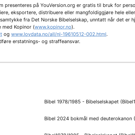
 presenteres på YouVersion.org er gratis til bruk for person
iere, eksportere, distribuere eller mangfoldiggjøre hele elle
samtykke fra Det Norske Bibelselskap, unntatt når det er hj
ale med Kopinor (
www.kopinor.no
).
t
og
www.lovdata.no/all/nl-19610512-002.html
.
dføre erstatnings- og straffeansvar.
Bibel 1978/1985 - Bibelselskapet (Bibel
Bibel 2024 bokmål med deuterokanon