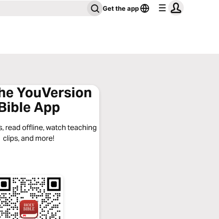
Get the app
the YouVersion
Bible App
, read offline, watch teaching
clips, and more!