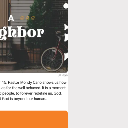
3 Days
ter 15, Pastor Mondy Cano shows us how
, as for the well behaved. It is a moment
d people, to forever redefine us, God,
hat God is beyond our human