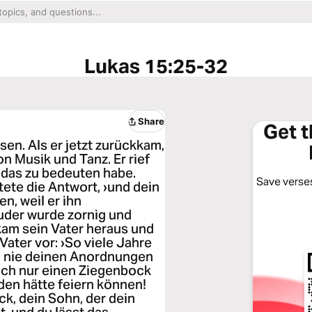
Lukas 15:25-32
Share
Get 
en. Als er jetzt zurückkam,
n Musik und Tanz. Er rief
 das zu bedeuten habe.
Save verses
ete die Antwort, ›und dein
n, weil er ihn
ruder wurde zornig und
kam sein Vater heraus und
Vater vor: ›So viele Jahre
ch nie deinen Anordnungen
auch nur einen Ziegenbock
en hätte feiern können!
k, dein Sohn, der dein