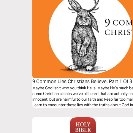
9 Common Lies Christians Believe: Part 1 Of 3
Maybe God isn’t who you think He is. Maybe He’s much bett
some Christian clichés we’ve all heard that are actually u
innocent, but are harmful to our faith and keep far too man
Learn to encounter these lies with the truths about God i
freedom to our lives.