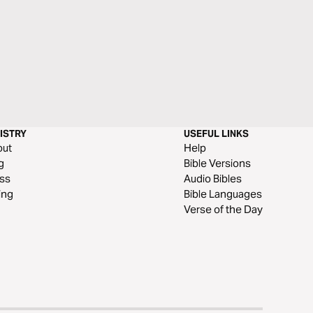
ISTRY
USEFUL LINKS
out
Help
g
Bible Versions
ss
Audio Bibles
ing
Bible Languages
Verse of the Day