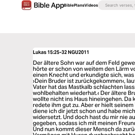
Bible
Plans
Videos
Lukas 15:25-32
NGU2011
Der ältere Sohn war auf dem Feld gewes
hörte er schon von weitem den Lärm vo
einen Knecht und erkundigte sich, was
›Dein Bruder ist zurückgekommen‹, laut
Vater hat das Mastkalb schlachten lasse
wohlbehalten wiederhat.‹ Der ältere B
wollte nicht ins Haus hineingehen. Da 
redete ihm gut zu. Aber er hielt seinem 
diene ich dir jetzt schon und habe mi
widersetzt. Und doch hast du mir nie 
gegeben, sodass ich mit meinen Freund
Und nun kommt dieser Mensch da zurüc