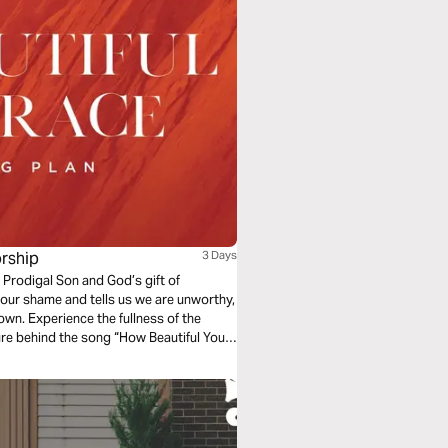
rship
3 Days
 Prodigal Son and God’s gift of
our shame and tells us we are unworthy,
own. Experience the fullness of the
ure behind the song “How Beautiful Your