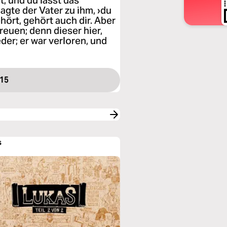
, und du lässt das
sagte der Vater zu ihm, ›du
ehört, gehört auch dir. Aber
reuen; denn dieser hier,
eder; er war verloren, und
 15
s