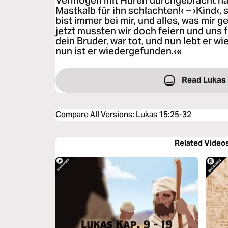
Vermögen mit Huren durchgebracht hat
Mastkalb für ihn schlachten!‹ – ›Kind‹, 
bist immer bei mir, und alles, was mir g
jetzt mussten wir doch feiern und uns f
dein Bruder, war tot, und nun lebt er wi
nun ist er wiedergefunden.‹«
Read Lukas
Compare All Versions
:
Lukas 15:25-32
Related Video