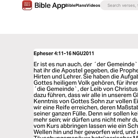
Bible
Plans
Videos
Epheser 4:11-16
NGU2011
Er ist es nun auch, der ´der Gemeinde
hat ihr die Apostel gegeben, die Prophe
Hirten und Lehrer. Sie haben die Aufgab
Gottes heiligem Volk gehören, für ihre
´die Gemeinde`, der Leib von Christus,
dazu führen, dass wir alle in unserem 
Kenntnis von Gottes Sohn zur vollen E
wir eine Reife erreichen, deren Maßstab
seiner ganzen Fülle. Denn wir sollen 
mehr sein; wir dürfen uns nicht mehr d
vom Kurs abbringen lassen wie ein Sch
Wellen hin und her geworfen wird, und 