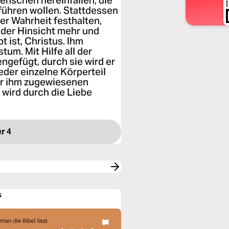
nschen hereinfallen, die
e führen wollen. Stattdessen
der Wahrheit festhalten,
eder Hinsicht mehr und
 ist, Christus. Ihm
um. Mit Hilfe all der
gefügt, durch sie wird er
der einzelne Körperteil
er ihm zugewiesenen
 wird durch die Liebe
r 4
s