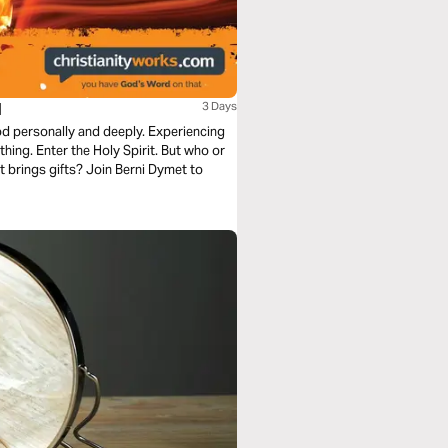
l
3 Days
od personally and deeply. Experiencing
l thing. Enter the Holy Spirit. But who or
t brings gifts? Join Berni Dymet to