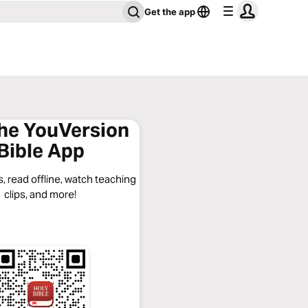
Get the app
the YouVersion
Bible App
, read offline, watch teaching
clips, and more!