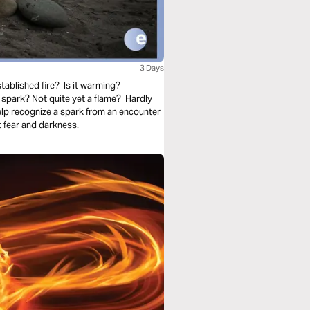
3 Days
tablished fire? Is it warming?
spark? Not quite yet a flame? Hardly
elp recognize a spark from an encounter
 fear and darkness.