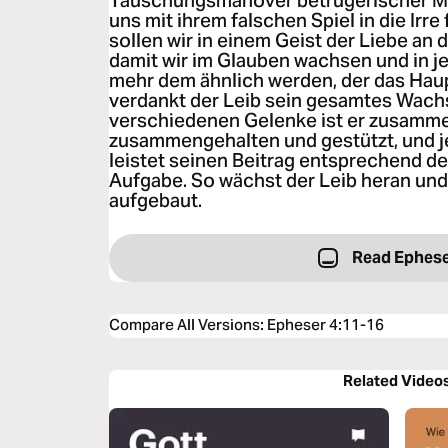
Täuschungsmanöver betrügerischer Me
uns mit ihrem falschen Spiel in die Irr
sollen wir in einem Geist der Liebe an 
damit wir im Glauben wachsen und in j
mehr dem ähnlich werden, der das Haupt
verdankt der Leib sein gesamtes Wachst
verschiedenen Gelenke ist er zusammen
zusammengehalten und gestützt, und je
leistet seinen Beitrag entsprechend d
Aufgabe. So wächst der Leib heran und
aufgebaut.
Read Ephese
Compare All Versions
:
Epheser 4:11-16
Related Video