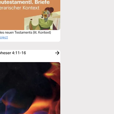
des neuen Testaments (lit. Kontext)
roject
Epheser 4:11-16