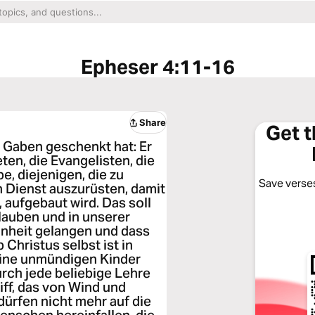
Epheser 4:11-16
Share
Get 
` Gaben geschenkt hat: Er
ten, die Evangelisten, die
e, diejenigen, die zu
Save verses
n Dienst auszurüsten, damit
 aufgebaut wird. Das soll
Glauben und in unserer
inheit gelangen und dass
 Christus selbst ist in
keine unmündigen Kinder
urch jede beliebige Lehre
iff, das von Wind und
dürfen nicht mehr auf die