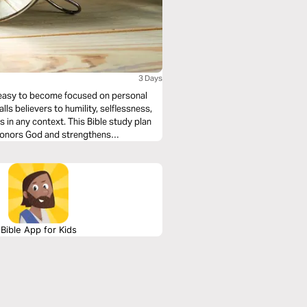
3 Days
's easy to become focused on personal
ls believers to humility, selflessness,
 This Bible study plan
t honors God and strengthens
 Christ-centered approach to success.
Bible App for Kids