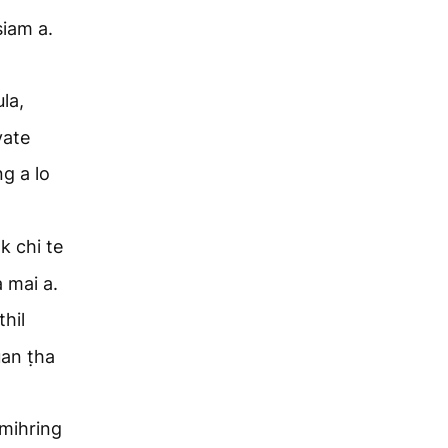
siam a.
la,
vate
ng a lo
k chi te
 mai a.
thil
uan ṭha
 mihring