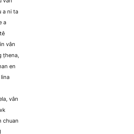
hu vân
 a ni ta
e a
tê
in vân
g ṭhena,
han en
 lina
la, vân
wk
n chuan
l