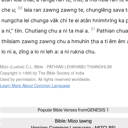
30
che u;
leia ran zawng zawng te, chunglêng sava t
nungcha lei chunga vâk chi te ei atân hnimhring ka
31
a ni,” tiin. Chutiang chu a ni ta mai a.
Pathian chua
thilsiam zawng zawng chu a hmuhin ṭha a ti êm êm a
lo ni a, zîng a lo ni leh a: a ni rukna chu.
Mizo (Lushai) C.L. Bible - PATHIAN LEHKHABU THIANGHLIM
Copyright © 1995 by The Bible Society of India
Used by permission. All rights reserved worldwide.
Learn More About Common Language
Popular Bible Verses from
GENESIS 1
Bible: 
Mizo ṭawng
Version: Common Language - MIZCLBSI