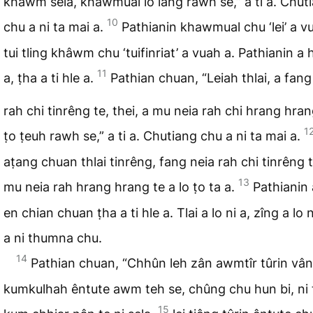
khâwm sela, khawmual lo lang rawh se,” a ti a. Chut
10
chu a ni ta mai a.
Pathianin khawmual chu ‘lei’ a v
tui tling khâwm chu ‘tuifinriat’ a vuah a. Pathianin a
11
a, ṭha a ti hle a.
Pathian chuan, “Leiah thlai, a fang
rah chi tinrêng te, thei, a mu neia rah chi hrang hra
1
ṭo ṭeuh rawh se,” a ti a. Chutiang chu a ni ta mai a.
aṭang chuan thlai tinrêng, fang neia rah chi tinrêng t
13
mu neia rah hrang hrang te a lo ṭo ta a.
Pathianin
en chian chuan ṭha a ti hle a. Tlai a lo ni a, zîng a lo n
a ni thumna chu.
14
Pathian chuan, “Chhûn leh zân awmtîr tûrin vân
kumkulhah êntute awm teh se, chûng chu hun bi, ni 
15