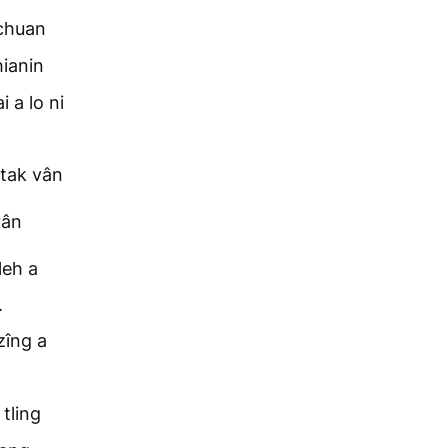
chuan
hianin
 a lo ni
 tak vân
vân
leh a
.
zîng a
tling