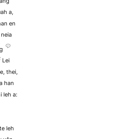
iang
uah a,
 han en
 neia
ng
2
Lei
e, thei,
 a han
i leh a:
te leh