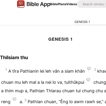
Bible
Plans
Videos
GENESIS 1
GENESIS 1
Thilsiam thu
1
2
A tîra Pathianin lei leh vân a siam khân
kha
chuan mu leh mal a la nei lo va, tuithûkpui
chung
a thim mup a, Pathian Thlarau chuan tui chung chu a 
3
reng
a.
Pathian chuan, “Êng lo awm rawh se,” a 