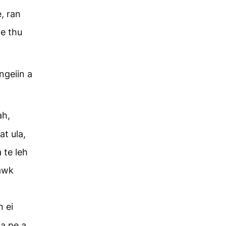
e, ran
te thu
ngeiin a
ah,
at ula,
 te leh
awk
n ei
ka pe a