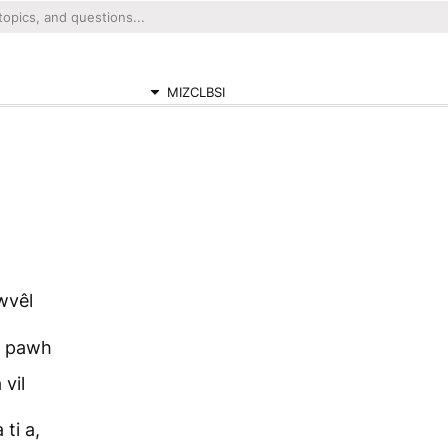
MIZCLBSI
wvêl
 pawh
vil
ti a,