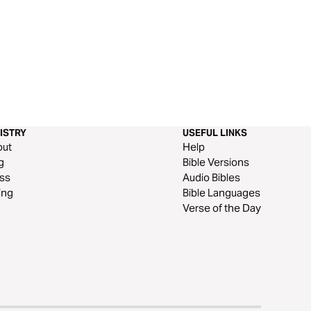
ISTRY
USEFUL LINKS
out
Help
g
Bible Versions
ss
Audio Bibles
ing
Bible Languages
Verse of the Day