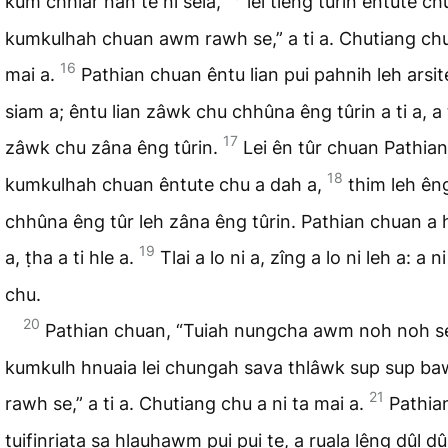
kum chhiar nân te ni sela,
lei tiêng tûrin êntute c
kumkulhah chuan awm rawh se,” a ti a. Chutiang chu
16
mai a.
Pathian chuan êntu lian pui pahnih leh arsit
siam a; êntu lian zâwk chu chhûna êng tûrin a ti a, a 
17
zâwk chu zâna êng tûrin.
Lei ên tûr chuan Pathian
18
kumkulhah chuan êntute chu a dah a,
thim leh ên
chhûna êng tûr leh zâna êng tûrin. Pathian chuan a 
19
a, ṭha a ti hle a.
Tlai a lo ni a, zîng a lo ni leh a: a ni
chu.
20
Pathian chuan, “Tuiah nungcha awm noh noh se
kumkulh hnuaia lei chungah sava thlâwk sup sup ba
21
rawh se,” a ti a. Chutiang chu a ni ta mai a.
Pathia
tuifinriata sa hlauhawm pui pui te, a ruala lêng dûl dû