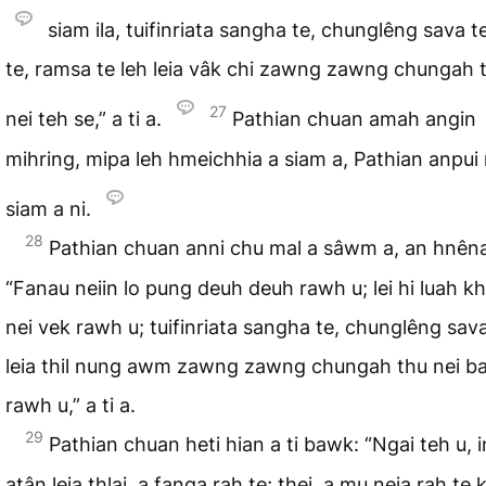
siam ila, tuifinriata sangha te, chunglêng sava t
te, ramsa te leh leia vâk chi zawng zawng chungah 
27
nei teh se,” a ti a.
Pathian chuan amah angin
mihring, mipa leh hmeichhia a siam a, Pathian anpui 
siam a ni.
28
Pathian chuan anni chu mal a sâwm a, an hnên
“Fanau neiin lo pung deuh deuh rawh u; lei hi luah kh
nei vek rawh u; tuifinriata sangha te, chunglêng sava
leia thil nung awm zawng zawng chungah thu nei b
rawh u,” a ti a.
29
Pathian chuan heti hian a ti bawk: “Ngai teh u, i
atân leia thlai, a fanga rah te; thei, a mu neia rah te 