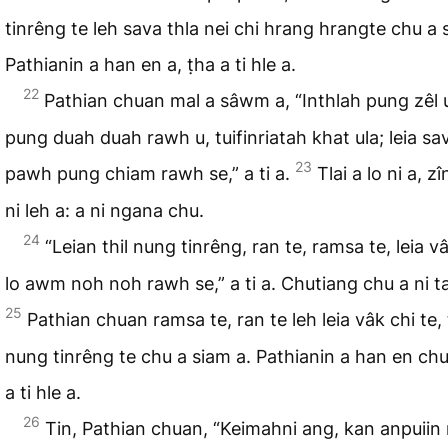
tinrêng te leh sava thla nei chi hrang hrangte chu a 
Pathianin a han en a, ṭha a ti hle a.
22
Pathian chuan mal a sâwm a, “Inthlah pung zêl u
pung duah duah rawh u, tuifinriatah khat ula; leia sa
23
pawh pung chiam rawh se,” a ti a.
Tlai a lo ni a, zî
ni leh a: a ni ngana chu.
24
“Leian thil nung tinrêng, ran te, ramsa te, leia vâ
lo awm noh noh rawh se,” a ti a. Chutiang chu a ni ta
25
Pathian chuan ramsa te, ran te leh leia vâk chi te, 
nung tinrêng te chu a siam a. Pathianin a han en ch
a ti hle a.
26
Tin, Pathian chuan, “Keimahni ang, kan anpuiin