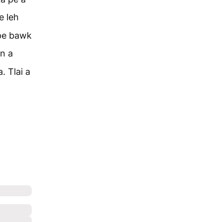
e leh
 pe bawk
n a
. Tlai a