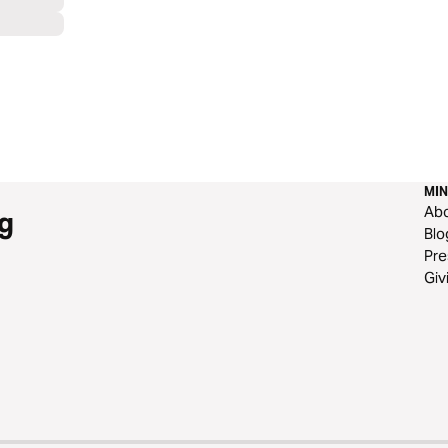
MIN
Ab
g
Blo
Pre
Giv