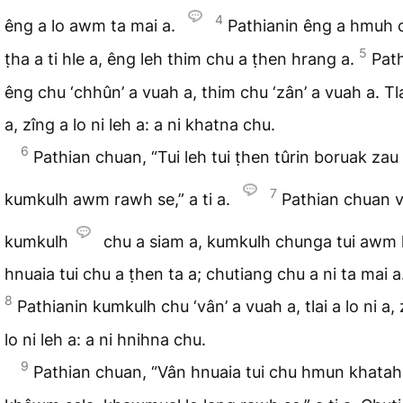
4
êng a lo awm ta mai a.
Pathianin êng a hmuh 
5
ṭha a ti hle a, êng leh thim chu a ṭhen hrang a.
Pat
êng chu ‘chhûn’ a vuah a, thim chu ‘zân’ a vuah a. Tlai
a, zîng a lo ni leh a: a ni khatna chu.
6
Pathian chuan, “Tui leh tui ṭhen tûrin boruak zau
7
kumkulh awm rawh se,” a ti a.
Pathian chuan 
kumkulh
chu a siam a, kumkulh chunga tui awm 
hnuaia tui chu a ṭhen ta a; chutiang chu a ni ta mai a
8
Pathianin kumkulh chu ‘vân’ a vuah a, tlai a lo ni a, 
lo ni leh a: a ni hnihna chu.
9
Pathian chuan, “Vân hnuaia tui chu hmun khatah 