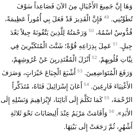
وَهَا إِنَّ جَمِيعَ الأَجْيَالِ مِنَ الآنَ فَصَاعِداً سَوْفَ
49
تُطَوِّبُنِي.
فَإِنَّ الْقَدِيرَ قَدْ فَعَلَ بِي أُمُوراً عَظِيمَةً،
50
قُدُّوسٌ اسْمُهُ،
وَرَحْمَتُهُ لِلَّذِينَ يَتَّقُونَهُ جِيلاً بَعْدَ
51
جِيلٍ.
عَمِلَ بِذِرَاعِهِ قُوَّةً؛ شَتَّتَ الْمُتَكَبِّرِينَ فِي
52
نِيَّاتِ قُلُوبِهِمْ.
أَنْزَلَ الْمُقْتَدِريِنَ عَنْ عُرُوشِهِمْ،
53
وَرَفَعَ الْمُتَوَاضِعِينَ.
أَشْبَعَ الْجِيَاعَ خَيْرَاتٍ، وَصَرَفَ
54
الأَغْنِيَاءَ فَارِغِينَ.
أَعَانَ إِسْرَائِيلَ فَتَاهُ، مُتَذَكِّراً
55
الرَّحْمَةَ،
كَمَا تَكَلَّمَ إِلَى آبَائِنَا، لإِبْرَاهِيمَ وَنَسْلِهِ إِلَى
56
الأَبَدِ».
وَأَقَامَتْ مَرْيَمُ عِنْدَ أَلِيصَابَاتَ نَحْوَ ثَلاثَةِ
أَشْهُرٍ، ثُمَّ رَجَعَتْ إِلَى بَيْتِهَا.