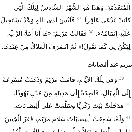
الْمُتَقَدِّمَةِ. وَهَذَا هُوَ الشَّهْرُ السَّادِسُ لِتِلْكَ الَّتِي
37
كَانَتْ تُدْعَى عَاقِراً.
فَلَيْسَ لَدَى اللهِ وَعْدٌ يَسْتَحِيلُ
38
عَلَيْهِ إِتْمَامُهُ».
فَقَالَتْ مَرْيَمُ: «هَا أَنَا أَمَةُ الرَّبِّ.
لِيَكُنْ لِي كَمَا تَقُولُ!» ثُمَّ انْصَرَفَ الْمَلاكُ مِنْ عِنْدِهَا.
مريم عند أليصابات
39
وَفِي تِلْكَ الأَيَّامِ، قَامَتْ مَرْيَمُ وَذَهَبَتْ مُسْرِعَةً
إِلَى الْجِبَالِ، قَاصِدَةً إِلَى مَدِينَةٍ مِنْ مُدُنِ يَهُوذَا.
40
فَدَخَلَتْ بَيْتَ زَكَرِيَّا وَسَلَّمَتْ عَلَى أَلِيصَابَاتَ.
41
وَلَمَّا سَمِعَتْ أَلِيصَابَاتُ سَلامَ مَرْيَمَ، قَفَزَ الْجَنِينُ
دَاخِلَ بَطْنِهَا. وَامْتَلأَتْ أَلِيصَابَاتُ مِنَ الرُّوحِ الْقُدُسِ،