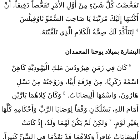
تَفَحَّصْتُ كُلَّ شَيْءٍ مِنْ أَوَّلِ الأَمْرِ تَفَحُّصاً دَقِيقاً، أَنْ
أَكْتُبَهَا إِلَيْكَ مُرَتَّبَةً يَا صَاحِبَ السُّمُوِّ ثَاوُفِيلُسَ
4
لِتَتَأَكَّدَ لَكَ صِحَّةُ الْكَلامِ الَّذِي تَلَقَّيْتَهُ.
البشارة بميلاد يوحنا المعمدان
5
كَانَ فِي زَمَنِ هِيرُودُسَ مَلِكِ الْيَهُودِيَّةِ كَاهِنٌ
اسْمُهُ زَكَرِيَّا، مِنْ فِرْقَةِ أَبِيَّا، وَزَوْجَتُهُ مِنْ نَسْلِ
6
هَارُونَ، وَاسْمُهَا أَلِيصَابَاتُ.
وَكَانَ كِلاهُمَا بَارَّيْنِ
أَمَامَ اللهِ، يَسْلُكَانِ وَفْقاً لِوَصَايَا الرَّبِّ وَأَحْكَامِهِ كُلِّهَا
7
بِغَيْرِ لَوْمٍ.
وَلكِنْ لَمْ يَكُنْ لَهُمَا وَلَدٌ، إِذْ كَانَتْ
أَلِيصَابَاتُ عَاقِراً وَكِلاهُمَا قَدْ تَقَدَّمَا فِي السِّنِّ كَثِيراً.