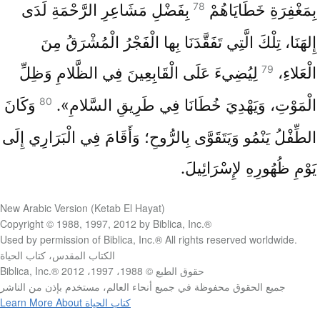
78
بِمَغْفِرَةِ خَطَايَاهُمْ
بِفَضْلِ مَشَاعِرِ الرَّحْمَةِ لَدَى
إِلهَنَا، تِلْكَ الَّتِي تَفَقَّدَنَا بِها الْفَجْرُ الْمُشْرَقُ مِنَ
79
الْعَلاءِ،
لِيُضِيءَ عَلَى الْقَابِعِينَ فِي الظَّلامِ وَظِلِّ
80
الْمَوْتِ، وَيَهْدِيَ خُطَانَا فِي طَرِيقِ السَّلامِ».
وَكَانَ
الطِّفْلُ يَنْمُو وَيَتَقَوَّى بِالرُّوحِ؛ وَأَقَامَ فِي الْبَرَارِي إِلَى
يَوْمِ ظُهُورِهِ لإِسْرَائِيلَ.
New Arabic Version (Ketab El Hayat)
‪Copyright © 1988, 1997, 2012 by Biblica, Inc.®‎
Used by permission of Biblica, Inc.® A‪ll rights reserved worldwide‎. ‎
ا‫لكتاب المقدس، كتاب الحياة
ح‫قوق الطبع © 1988، 1997، 2012 Biblica, Inc.®‎
ج‫ميع الحقوق محفوظة في جميع أنحاء العالم، مستخدم بإذن من الناشر
Learn More About كتاب الحياة