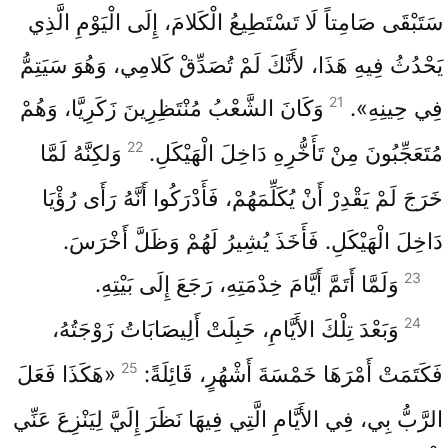
سَتَبْقَى صَامِتاً لَا تَسْتَطِيعُ الْكَلامَ، إِلَى الْيَوْمِ الَّذِي
يَحْدُثُ فِيهِ هَذَا، لأَنَّكَ لَمْ تُصَدِّقْ كَلامِي، وَهُوَ سَيَتِمُّ
21
فِي حِينِهِ».
وَكَانَ الشَّعْبُ مُنْتَظِرِينَ زَكَرِيَّا، وَهُمْ
22
مُتَعَجِّبُونَ مِنْ تَأَخُّرِهِ دَاخِلَ الْهَيْكَلِ.
وَلكِنَّهُ لَمَّا
خَرَجَ لَمْ يَقْدِرْ أَنْ يُكَلِّمَهُمْ، فَأَدْرَكُوا أَنَّهُ رَأَى رُؤْيَا
دَاخِلَ الْهَيْكَلِ. فَأَخَذَ يُشِيرُ لَهُمْ وَظَلَّ أَخْرَسَ.
23
وَلَمَّا أَتَمَّ أَيَّامَ خِدْمَتِهِ، رَجَعَ إِلَى بَيْتِهِ.
24
وَبَعْدَ تِلْكَ الأَيَّامِ، حَبِلَتْ أَلِيصَابَاتُ زَوْجَتُهُ،
25
فَكَتَمَتْ أَمْرَهَا خَمْسَةَ أَشْهُرٍ، قَائِلَةً:
«هَكَذَا فَعَلَ
الرَّبُّ بِي، فِي الأَيَّامِ الَّتِي فِيهَا نَظَرَ إِلَيَّ لِيَنْزِعَ عَنِّي