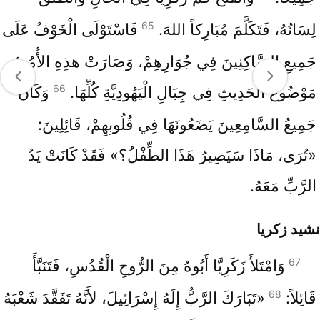
65
لِسَانُهُ، فَتَكَلَّمَ مُبَارِكاً اللهَ.
فَاسْتَوْلَى الْخَوْفُ عَلَى
جَمِيعِ السَّاكِنِينَ فِي جُوَارِهِمْ، وَصَارَتْ هذِهِ الأُمُورُ
66
مَوْضُوعَ الْحَدِيثِ فِي جِبَالِ الْيَهُودِيَّةِ كُلِّهَا.
وَكَانَ
جَمِيعُ السَّامِعِينَ يَضَعُونَهَا فِي قُلُوبِهِمْ، قَائِلِينَ:
«تُرَى، مَاذَا سَيَصِيرُ هَذَا الطِّفْلُ؟» فَقَدْ كَانَتْ يَدُ
الرَّبِّ مَعَهُ.
نشيد زكريا
67
وَامْتَلأَ زَكَرِيَّا أَبُوهُ مِنَ الرُّوحِ الْقُدُسِ، فَتَنَبَّأَ
68
قَائِلاً:
«تَبَارَكَ الرَّبُّ إِلَهُ إِسْرَائِيلَ، لأَنَّهُ تَفَقَّدَ شَعْبَهُ