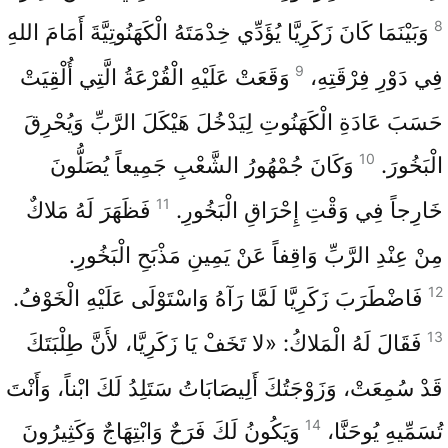
8
وَبَيْنَمَا كَانَ زَكَرِيَّا يُؤَدِّي خِدْمَتَهُ الْكَهَنُوتِيَّةَ أَمَامَ اللهِ
9
فِي دَوْرِ فِرْقَتِهِ،
وَقَعَتْ عَلَيْهِ الْقُرْعَةُ الَّتِي أُلْقِيَتْ
حَسَبَ عَادَةِ الْكَهَنُوتِ لِيَدْخُلَ هَيْكَلَ الرَّبِّ وَيُحْرِقَ
10
الْبَخُورَ.
وَكَانَ جُمْهُورُ الشَّعْبِ جَمِيعاً يُصَلُّونَ
11
خَارِجاً فِي وَقْتِ إِحْرَاقِ الْبَخُورِ.
فَظَهَرَ لَهُ مَلاكٌ
مِنْ عِنْدِ الرَّبِّ وَاقِفاً عَنْ يَمِينِ مَذْبَحِ الْبَخُورِ.
12
فَاضْطَرَبَ زَكَرِيَّا لَمَّا رَآهُ وَاسْتَوْلَى عَلَيْهِ الْخَوْفُ.
13
فَقَالَ لَهُ الْمَلاكُ: «لا تَخَفْ يَا زَكَرِيَّا، لأَنَّ طِلْبَتَكَ
قَدْ سُمِعَتْ، وَزَوْجَتُكَ أَلِيصَابَاتُ سَتَلِدُ لَكَ ابْناً، وَأَنْتَ
14
تُسَمِّيهِ يُوحَنَّا،
وَيَكُونُ لَكَ فَرَحٌ وَابْتِهَاجٌ وَكَثِيرُونَ