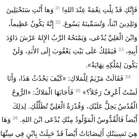
31
فَإِنَّكِ قَدْ نِلْتِ نِعْمَةً عِنْدَ اللهِ!
وَها أَنْتِ سَتَحْبَلِينَ
32
وَتَلِدِينَ ابْناً، وَتُسَمِّينَهُ يَسُوعَ.
إِنَّهُ يَكُونُ عَظِيماً،
وَابْنَ الْعَلِيِّ يُدْعَى، وَيَمْنَحُهُ الرَّبُ الإِلهُ عَرْشَ دَاوُدَ
33
أَبِيهِ،
فَيَمْلِكُ عَلَى بَيْتِ يَعْقُوبَ إِلَى الأَبَدِ، وَلَنْ
يَكُونَ لِمُلْكِهِ نِهَايَةٌ».
34
فَقَالَتْ مَرْيَمُ لِلْمَلاكِ: «كَيْفَ يَحْدُثُ هَذَا، وَأَنَا
35
لَسْتُ أَعْرِفُ رَجُلاً؟»
فَأَجَابَهَا الْمَلاكُ: «الرُّوحُ
الْقُدُسُ يَحِلُّ عَلَيْكِ، وَقُدْرَةُ الْعَلِيِّ تُظَلِّلُكِ. لِذلِكَ
36
أَيْضاً فَالْقُدُّوسُ الْمَوْلُودُ مِنْكِ يُدْعَى ابْنَ اللهِ.
وَهَا
هِيَ نَسِيبَتُكِ أَلِيصَابَاتُ أَيْضاً قَدْ حَبِلَتْ بِابْنٍ فِي سِنِّهَا