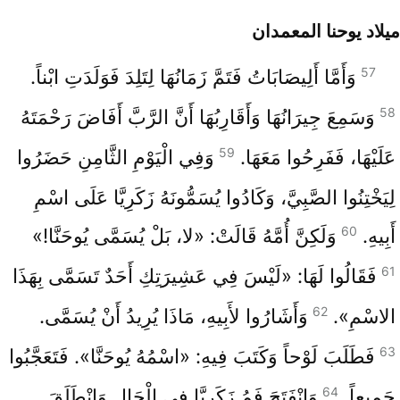
ميلاد يوحنا المعمدان
57
وَأَمَّا أَلِيصَابَاتُ فَتَمَّ زَمَانُهَا لِتَلِدَ فَوَلَدَتِ ابْناً.
58
وَسَمِعَ جِيرَانُهَا وَأَقَارِبُهَا أَنَّ الرَّبَّ أَفَاضَ رَحْمَتَهُ
59
عَلَيْهَا، فَفَرِحُوا مَعَهَا.
وَفِي الْيَوْمِ الثَّامِنِ حَضَرُوا
لِيَخْتِنُوا الصَّبِيَّ، وَكَادُوا يُسَمُّونَهُ زَكَرِيَّا عَلَى اسْمِ
60
أَبِيهِ.
وَلَكِنَّ أُمَّهُ قَالَتْ: «لا، بَلْ يُسَمَّى يُوحَنَّا!»
61
فَقَالُوا لَهَا: «لَيْسَ فِي عَشِيرَتِكِ أَحَدٌ تَسَمَّى بِهَذَا
62
الاسْمِ».
وَأَشَارُوا لأَبِيهِ، مَاذَا يُرِيدُ أَنْ يُسَمَّى.
63
فَطَلَبَ لَوْحاً وَكَتَبَ فِيهِ: «اسْمُهُ يُوحَنَّا». فَتَعَجَّبُوا
64
جَمِيعاً.
وَانْفَتَحَ فَمُ زَكَرِيَّا فِي الْحَالِ وَانْطَلَقَ