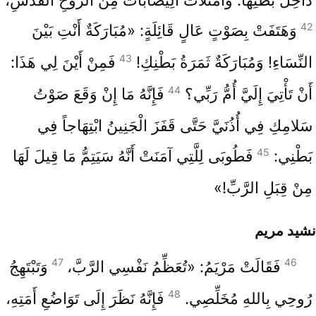
42
وَهَتَفَتْ بِصَوْتٍ عَالٍ قَائِلَةٍ: «مُبَارَكَةٌ أَنْتِ بَيْنَ
43
النِّسَاءِ! وَمُبَارَكَةٌ ثَمَرَةُ بَطْنِكِ!
فَمِنْ أَيْنَ لِي هَذَا:
44
أَنْ تَأْتِيَ إِلَيَّ أُمُّ رَبِّي؟
فَإِنَّهُ مَا إِنْ وَقَعَ صَوْتُ
سَلامِكِ فِي أُذُنَيَّ حَتَّى قَفَزَ الْجَنِينُ ابْتِهَاجاً فِي
45
بَطْنِي:
فَطُوبَى لِلَّتِي آمَنَتْ أَنَّهُ سَيَتِمُّ مَا قِيلَ لَهَا
مِنْ قِبَلِ الرَّبِّ!»
نشيد مريم
47
46
فَقَالَتْ مَرْيَمُ: «تُعَظِّمُ نَفْسِي الرَّبَّ،
وَتَبْتَهِجُ
48
رُوحِي بِاللهِ مُخَلِّصِي.
فَإِنَّهُ نَظَرَ إِلَى تَوَاضُعِ أَمَتِهِ،