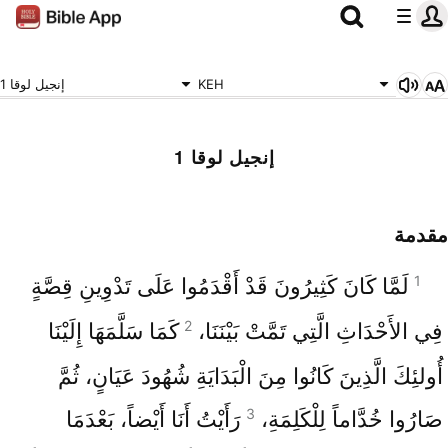
KEH
إنجيل لوقا 1
إنجيل لوقا 1
مقدمة
1
لَمَّا كَانَ كَثِيرُونَ قَدْ أَقْدَمُوا عَلَى تَدْوِينِ قِصَّةٍ
2
فِي الأَحْدَاثِ الَّتِي تَمَّتْ بَيْنَنَا،
كَمَا سَلَّمَهَا إِلَيْنَا
أُولئِكَ الَّذِينَ كَانُوا مِنَ الْبَدَايَةِ شُهُودَ عَيَانٍ، ثُمَّ
3
صَارُوا خُدَّاماً لِلْكَلِمَةِ،
رَأَيْتُ أَنَا أَيْضاً، بَعْدَمَا