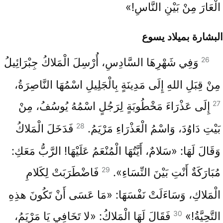
الْعَارَ مِنْ بَيْنِ النَّاسِ!»
البشارة بميلاد يسوع
26
وَفِي شَهْرِهَا السَّادِسِ، أُرْسِلَ الْمَلاكُ جِبْرَائِيلُ
مِنْ قِبَلِ اللهِ إِلَى مَدِينَةٍ بِالْجَلِيلِ اسْمُهَا النَّاصِرَةُ،
27
إِلَى عَذْرَاءَ مَخْطُوبَةٍ لِرَجُلٍ اسْمُهُ يُوسُفُ، مِنْ
28
بَيْتِ دَاوُدَ، وَاسْمُ الْعَذْرَاءِ مَرْيَمُ.
فَدَخَلَ الْمَلاكُ
وَقَالَ لَهَا: «سَلامٌ، أَيَّتُهَا الْمُنْعَمُ عَلَيْهَا! الرَّبُّ مَعَكِ:
29
مُبَارَكَةٌ أَنْتِ بَيْنَ النِّسَاءِ».
فَاضْطَرَبَتْ لِكَلامِ
الْمَلاكِ، وَسَاءَلَتْ نَفْسَهَا: «مَا عَسَى أَنْ تَكُونَ هذِهِ
30
التَّحِيَّةُ!»
فَقَالَ لَهَا الْمَلاكُ: «لا تَخَافِي يَا مَرْيَمُ،