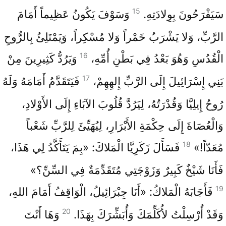
15
سَيَفْرَحُونَ بِوِلادَتِهِ.
وَسَوْفَ يَكُونُ عَظِيماً أَمَامَ
الرَّبِّ، وَلا يَشْرَبُ خَمْراً وَلا مُسْكِراً، وَيَمْتَلِئُ بِالرُّوحِ
16
الْقُدُسِ وَهُوَ بَعْدُ فِي بَطْنِ أُمِّهِ،
وَيَرُدُّ كَثِيرِينَ مِنْ
17
بَنِي إِسْرَائِيلَ إِلَى الرَّبِّ إِلهِهِمْ،
فَيَتَقَدَّمُ أَمَامَهُ وَلَهُ
رُوحُ إِيلِيَّا وَقُدْرَتُهُ، لِيَرُدَّ قُلُوبَ الآبَاءِ إِلَى الأَوْلادِ،
وَالْعُصَاةَ إِلَى حِكْمَةِ الأَبْرَارِ، لِيُهَيِّئَ لِلرَّبِّ شَعْباً
18
مُعَدّاً!»
فَسَأَلَ زَكَرِيَّا الْمَلاكَ: «بِمَ يَتَأَكَّدُ لِي هَذَا،
فَأَنَا شَيْخٌ كَبِيرٌ وَزَوْجَتِي مُتَقَدِّمَةٌ فِي السِّنِّ؟»
19
فَأَجَابَهُ الْمَلاكُ: «أَنَا جِبْرَائِيلُ، الْوَاقِفُ أَمَامَ اللهِ،
20
وَقَدْ أُرْسِلْتُ لأُكَلِّمَكَ وَأُبَشِّرَكَ بِهَذَا.
وَهَا أَنْتَ