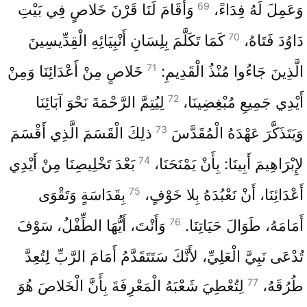
69
وَعَمِلَ لَهُ فِدَاءً،
وَأَقَامَ لَنَا قَرْنَ خَلاصٍ فِي بَيْتِ
70
دَاوُدَ فَتَاهُ،
كَمَا تَكَلَّمَ بِلِسَانِ أَنْبِيَائِهِ الْقِدِّيسِينَ
71
الَّذِينَ جَاءُوا مُنْذُ الْقَدِيمِ:
خَلاصٍ مِنْ أَعْدَائِنَا وَمِنْ
72
أَيْدِي جَمِيعِ مُبْغِضِينَا،
لِيُتِمَّ الرَّحْمَةَ نَحْوَ آبَائِنَا
73
وَيَتَذَكَّرَ عَهْدَهُ الْمُقَدَّسَ
ذلِكَ الْقَسَمَ الَّذِي أَقْسَمَ
74
لإِبْرَاهِيمَ أَبِينَا: بِأَنْ يَمْنَحَنَا،
بَعْدَ تَخْلِيصِنَا مِنْ أَيْدِي
75
أَعْدَائِنَا، أَنْ نَعْبُدَهُ بِلا خَوْفٍ،
بِقَدَاسَةٍ وَتَقْوَى
76
أَمَامَهُ، طَوَالَ حَيَاتِنَا.
وَأَنْتَ، أَيُّهَا الطِّفْلُ، سَوْفَ
تُدْعَى نَبِيَّ الْعَلِيِّ، لأَنَّكَ سَتَتَقَدَّمُ أَمَامَ الرَّبِّ لِتُعِدَّ
77
طُرُقَهُ،
لِتُعْطِيَ شَعْبَهُ الْمَعْرِفَةَ بِأَنَّ الْخَلاصَ هُوَ