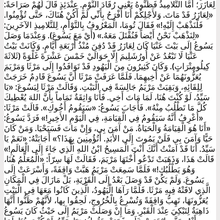
لِعَازَرَ؛ أَمَّا التَّلامِيذُ فَظَنُّوهُ يَعْنِي رُقَادَ النَّوْمِ. عِنْدَئِذٍ قَالَ لَهُمْ صَرَاحَةً:
«لِعَازَرُ قَدْ مَاتَ. وَلأَجْلِكُمْ أَنَا أَفْرَحُ بِأَنِّي لَمْ أَكُنْ هُنَاكَ، حَتَّى تُؤْمِنُوا.
فَلْنَذْهَبْ إِلَيْهِ!» فَقَالَ تُومَا، الْمَعْرُوفُ بِالتَّوْأَمِ، لِلتَّلامِيذِ الآخَرِينَ:
«لِنَذْهَبْ نَحْنُ أَيْضاً فَنُقْتَلَ مَعَهُ.» (أَيْ مَعَ يَسُوعَ). وَعِنْدَمَا وَصَلَ
يَسُوعُ إِلَى بَيْتَ عَنْيَا كَانَ لِعَازَرُ قَدْ دُفِنَ مُنْذُ أَرْبَعَةِ أَيَّامٍ. وَكَانَتْ بَيْتُ
عَنْيَا لَا تَبْعُدُ عَنْ أُورُشَلِيمَ إِلّا حَوَالَيْ خَمْسَ عَشْرَةَ غَلْوَةً (ثَلاثَةَ
كِيلُومِتْرَاتٍ). وَكَانَ كَثِيرُونَ مِنَ الْيَهُودِ قَدْ تَوَافَدُوا إِلَى مَرْثَا وَمَرْيَمَ
يُعَزُّونَهُمَا عَنْ أَخِيهِمَا. فَلَمَّا عَرَفَتْ مَرْثَا أَنَّ يَسُوعَ قَادِمٌ خَرَجَتْ
لِلِقَائِهِ، وَبَقِيَتْ مَرْيَمُ جَالِسَةً فِي الْبَيْتِ. وَقَالَتْ مَرْثَا لِيَسُوعَ: «يَا
سَيِّدُ، لَوْ كُنْتَ هُنَا، لَمَا مَاتَ أَخِي. فَأَنَا وَاثِقَةٌ تَمَاماً بِأَنَّ اللهَ يُعْطِيكَ
كُلَّ مَا تَطْلُبُ مِنْهُ». فَأَجَابَ يَسُوعُ: «سَيَقُومُ أَخُوكِ». قَالَتْ مَرْثَا:
«أَعْرِفُ أَنَّهُ سَيَقُومُ فِي الْقِيَامَةِ، فِي الْيَوْمِ الأَخِيرِ!» فَرَدَّ يَسُوعُ:
«أَنَا هُوَ الْقِيَامَةُ وَالْحَيَاةُ. مَنْ آمَنَ بِي، وَإِنْ مَاتَ فَسَيَحْيَا. وَمَنْ كَانَ
حَيًّا وَآمَنَ بِي فَلَنْ يَمُوتَ إِلَى الأَبَدِ. أَتُؤُمِنِينَ بِهَذَا؟» أَجَابَتْهُ: «نَعَمْ يَا
سَيِّدُ. أَنَا قَدْ آمَنْتُ أَنَّكَ أَنْتَ الْمَسِيحُ ابْنُ اللهِ الَّذِي جَاءَ إِلَى الْعَالَمِ!»
قَالَتْ هَذَا، وَذَهَبَتْ تَدْعُو أُخْتَهَا مَرْيَمَ، فَقَالَتْ لَهَا سِرّاً: «الْمُعَلِّمُ هُنَا،
وَهُوَ يَطْلُبُكِ!» فَلَمَّا سَمِعَتْ مَرْيَمُ هَبَّتْ وَاقِفَةً، وَأَسْرَعَتْ إِلَى
يَسُوعَ. وَلَمْ يَكُنْ قَدْ وَصَلَ بَعْدُ إِلَى الْقَرْيَةِ، بَلْ مَازَالَ فِي الْمَكَانِ
الَّذِي لاقَتْهُ فِيهِ مَرْثَا. فَلَمَّا رَآهَا الْيَهُودُ، الَّذِينَ كَانُوا مَعَهَا فِي الْبَيْتِ
يُعَزُّونَهَا، تَهِبُّ وَاقِفَةً وَتُسْرِعُ بِالْخُرُوجِ، لَحِقُوا بِها، لأَنَّهُمْ ظَنُّوا أَنَّهَا
ذَاهِبَةٌ لِتَبْكِيَ عِنْدَ الْقَبْرِ. وَمَا إِنْ وَصَلَتْ مَرْيَمُ إِلَى حَيْثُ كَانَ يَسُوعُ