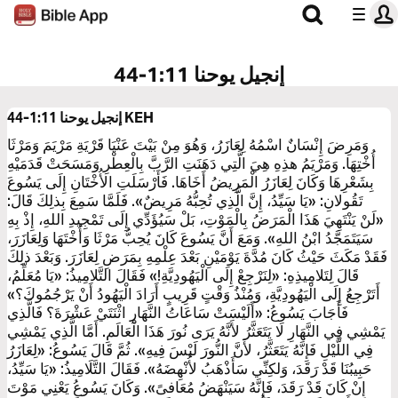
إنجيل يوحنا 1:11-44
KEH
إنجيل يوحنا 1:11-44
وَمَرِضَ إِنْسَانٌ اسْمُهُ لِعَازَرُ، وَهُوَ مِنْ بَيْتَ عَنْيَا قَرْيَةِ مَرْيَمَ وَمَرْثَا
أُخْتِهَا. وَمَرْيَمُ هذِهِ هِيَ الَّتِي دَهَنَتِ الرَّبَّ بِالْعِطْرِ وَمَسَحَتْ قَدَمَيْهِ
بِشَعْرِهَا وَكَانَ لِعَازَرُ الْمَرِيضُ أَخَاهَا. فَأَرْسَلَتِ الأُخْتَانِ إِلَى يَسُوعَ
تَقُولانِ: «يَا سَيِّدُ، إِنَّ الَّذِي تُحِبُّهُ مَرِيضٌ». فَلَمَّا سَمِعَ بِذلِكَ قَالَ:
«لَنْ يَنْتَهِيَ هَذَا الْمَرَضُ بِالْمَوْتِ، بَلْ سَيُؤَدِّي إِلَى تَمْجِيدِ اللهِ، إِذْ بِهِ
سَيَتَمَجَّدُ ابْنُ اللهِ». وَمَعَ أَنَّ يَسُوعَ كَانَ يُحِبُّ مَرْثَا وَأُخْتَهَا وَلِعَازَرَ،
فَقَدْ مَكَثَ حَيْثُ كَانَ مُدَّةَ يَوْمَيْنِ بَعْدَ عِلْمِهِ بِمَرَضِ لِعَازَرَ. وَبَعْدَ ذلِكَ
قَالَ لِتَلامِيذِهِ: «لِنَرْجِعْ إِلَى الْيَهُودِيَّةِ!» فَقَالَ التَّلامِيذُ: «يَا مُعَلِّمُ،
أَتَرْجِعُ إِلَى الْيَهُودِيَّةِ، وَمُنْذُ وَقْتٍ قَرِيبٍ أَرَادَ الْيَهُودُ أَنْ يَرْجُمُوكَ؟»
فَأَجَابَ يَسُوعُ: «أَلَيْسَتْ سَاعَاتُ النَّهَارِ اثْنَتَيْ عَشْرَةَ؟ فَالَّذِي
يَمْشِي فِي النَّهَارِ لَا يَتَعَثَّرُ لأَنَّهُ يَرَى نُورَ هَذَا الْعَالَمِ. أَمَّا الَّذِي يَمْشِي
فِي اللَّيْلِ فَإِنَّهُ يَتَعَثَّرُ، لأَنَّ النُّورَ لَيْسَ فِيهِ». ثُمَّ قَالَ يَسُوعُ: «لِعَازَرُ
حَبِيبُنَا قَدْ رَقَدَ، وَلكِنِّي سَأَذْهَبُ لأُنْهِضَهُ». فَقَالَ التَّلَامِيذُ: «يَا سَيِّدُ،
إِنْ كَانَ قَدْ رَقَدَ، فَإِنَّهُ سَيَنْهَضُ مُعَافىً». وَكَانَ يَسُوعُ يَعْنِي مَوْتَ