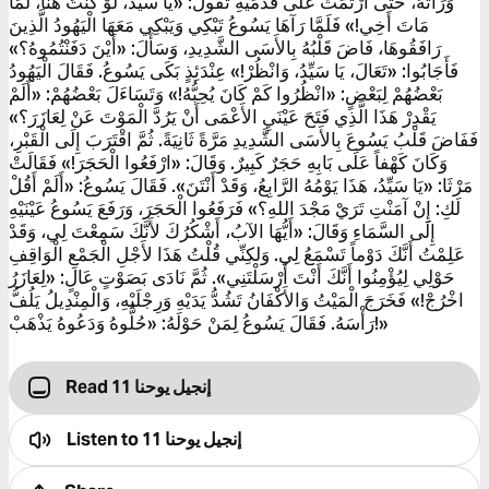
وَرَأَتْهُ، حَتَّى ارْتَمَتْ عَلَى قَدَمَيْهِ تَقُولُ: «يَا سَيِّدُ، لَوْ كُنْتَ هُنَا، لَمَا
مَاتَ أَخِي!» فَلَمَّا رَآهَا يَسُوعُ تَبْكِي وَيَبْكِي مَعَهَا الْيَهُودُ الَّذِينَ
رَافَقُوهَا، فَاضَ قَلْبُهُ بِالأَسَى الشَّدِيدِ، وَسَأَلَ: «أَيْنَ دَفَنْتُمُوهُ؟»
فَأَجَابُوا: «تَعَالَ، يَا سَيِّدُ، وَانْظُرْ!» عِنْدَئِذٍ بَكَى يَسُوعُ. فَقَالَ الْيَهُودُ
بَعْضُهُمْ لِبَعْضٍ: «انْظُرُوا كَمْ كَانَ يُحِبُّهُ!» وَتَسَاءَلَ بَعْضُهُمْ: «أَلَمْ
يَقْدِرْ هَذَا الَّذِي فَتَحَ عَيْنَيِ الأَعْمَى أَنْ يَرُدَّ الْمَوْتَ عَنْ لِعَازَرَ؟»
فَفَاضَ قَلْبُ يَسُوعَ بِالأَسَى الشَّدِيدِ مَرَّةً ثَانِيَةً. ثُمَّ اقْتَرَبَ إِلَى الْقَبْرِ،
وَكَانَ كَهْفاً عَلَى بَابِهِ حَجَرٌ كَبِيرٌ. وَقَالَ: «ارْفَعُوا الْحَجَرَ!» فَقَالَتْ
مَرْثَا: «يَا سَيِّدُ، هَذَا يَوْمُهُ الرَّابِعُ، وَقَدْ أَنْتَنَ». فَقَالَ يَسُوعُ: «أَلَمْ أَقُلْ
لَكِ: إِنْ آمَنْتِ تَرَيْ مَجْدَ اللهِ؟» فَرَفَعُوا الْحَجَرَ، وَرَفَعَ يَسُوعُ عَيْنَيْهِ
إِلَى السَّمَاءِ وَقَالَ: «أَيُّهَا الآبُ، أَشْكُرُكَ لأَنَّكَ سَمِعْتَ لِي، وَقَدْ
عَلِمْتُ أَنَّكَ دَوْماً تَسْمَعُ لِي. وَلكِنِّي قُلْتُ هَذَا لأَجْلِ الْجَمْعِ الْوَاقِفِ
حَوْلِي لِيُؤْمِنُوا أَنَّكَ أَنْتَ أَرْسَلْتَنِي». ثُمَّ نَادَى بَصَوْتٍ عَالٍ: «لِعَازَرُ
اخْرُجْ!» فَخَرَجَ الْمَيْتُ وَالأَكْفَانُ تَشُدُّ يَدَيْهِ وَرِجْلَيْهِ، وَالْمِنْدِيلُ يَلُفُّ
رَأْسَهُ. فَقَالَ يَسُوعُ لِمَنْ حَوْلَهُ: «حُلُّوهُ وَدَعُوهُ يَذْهَبْ!»
Read إنجيل يوحنا 11
إنجيل يوحنا 11
Listen to