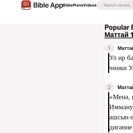
Bible
Plans
Videos
Popular 
Маттай 
1
Матта
Ул ир б
чөнки У
2
Матта
«Менә, 
Иммануи
ашсын ө
дигәнне