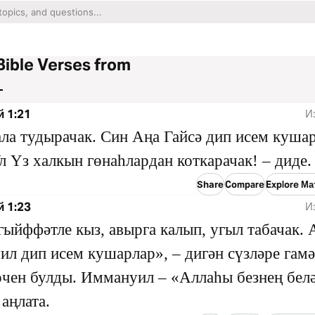
Bible Verses from
1
й 1:21
И
ала тудырачак. Син Аңа Гайсә дип исем куша
л Үз халкын гөнаһлардан коткарачак! – диде.
Share
Compare
Explore Ма
й 1:23
И
гыйффәтле кыз, авырга калып, угыл табачак. 
л дип исем кушарлар», – дигән сүзләре гамә
чен булды. Иммануил – «Аллаһы безнең бел
 аңлата.