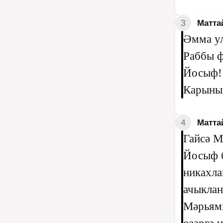
3
Матта
Әмма ул
Раббы ф
Йосыф! 
Карынын
4
Матта
Гайсә М
Йосыф б
никахла
ачыклан
Мәрьямн