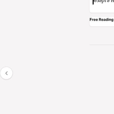
өзәргә н
Free Reading 