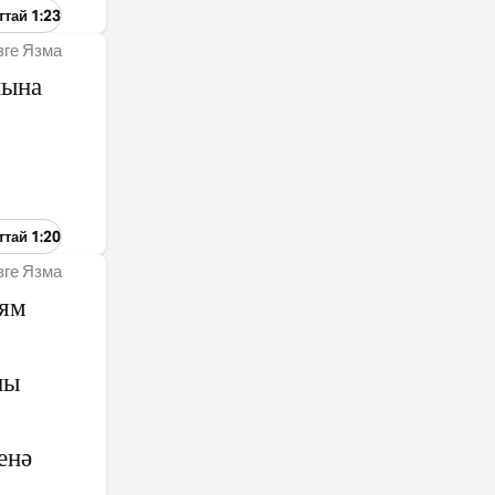
ттай 1:23
зге Язма
нына
ттай 1:20
зге Язма
ьям
ны
енә