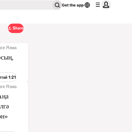
Get the app
Share
зге Язма
рсың,
ттай 1:21
зге Язма
Аңа
лгә
ән»