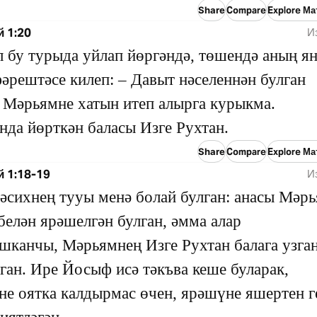
Share
Compare
Explore Ма
й 1:20
И
 бу турыда уйлап йөргәндә, төшендә аның я
әрештәсе килеп: – Давыт нәселеннән булган
Мәрьямне хатын итеп алырга курыкма.
да йөрткән баласы Изге Рухтан.
Share
Compare
Explore Ма
й 1:18-19
И
әсихнең тууы менә болай булган: анасы Мәр
елән ярәшелгән булган, әмма алар
шканчы, Мәрьямнең Изге Рухтан балага узга
ган. Ире Йосыф исә тәкъва кеше буларак,
е оятка калдырмас өчен, ярәшүне яшертен г