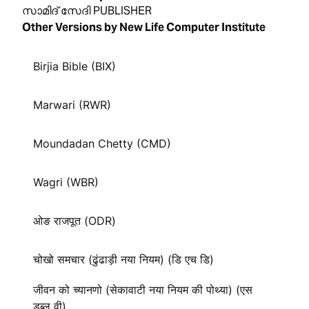
സാമിദ് സേദി PUBLISHER
Other Versions by New Life Computer Institute
Birjia Bible (BIX)
Marwari (RWR)
Moundadan Chetty (CMD)
Wagri (WBR)
ओङ राजपूत (ODR)
चोखो समचार (ढुंढाड़ी नया नियम) (डि एच डि)
जीवन को च्यानणो (सेकावाटी नया नियम की पोथ्या) (एस
डब्लु वी)