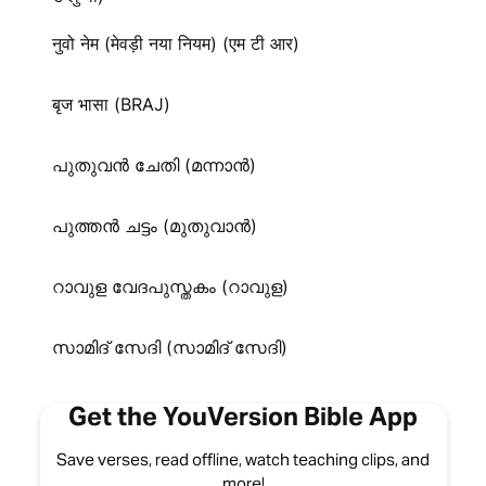
नुवो नेम (मेवड़ी नया नियम) (एम टी आर)
बृज भासा (BRAJ)
പുതുവൻ ചേതി (മന്നാൻ)
പുത്തൻ ചട്ടം (മുതുവാൻ)
റാവുള വേദപുസ്തകം (റാവുള)
സാമിദ് സേദി (സാമിദ് സേദി)
Get the YouVersion Bible App
Save verses, read offline, watch teaching clips, and
more!