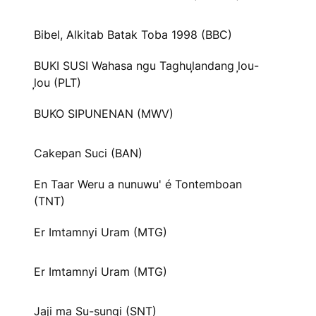
Bibel, Alkitab Batak Toba 1998 (BBC)
BUKI SUSI Wahasa ngu Taghul᷊andang l᷊ou-
l᷊ou (PLT)
BUKO SIPUNENAN (MWV)
Cakepan Suci (BAN)
En Taar Weru a nunuwu' é Tontemboan
(TNT)
Er Imtamnyi Uram (MTG)
Er Imtamnyi Uram (MTG)
Jaji ma Su-sungi (SNT)