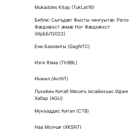
Mukaddes Kitap (TukLat16)
Библи: Сыгъдӕг Фысты чингуытӕ: Раго
Фӕдзӕхст ӕмӕ Ног Фӕдзӕхст
(ИрББЛ2022)
Ени Бааланты (GagNTC)
Изге Язма (TtrBBL)
Инжил (AvrNT)
Лукайин Китаб Месигь Ӏисайихъас Идже
Хабар (AGU)
Мукъаддес Китап (CTB)
Наа Молҷағ (XKSNT)