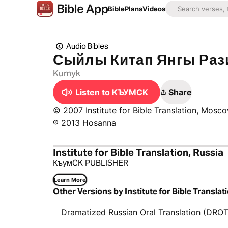
Bible
Plans
Videos
Audio Bibles
Сыйлы Китап Янгы Ра
Kumyk
Listen to КЪУМCK
Share
© 2007 Institute for Bible Translation, Mosc
℗ 2013 Hosanna
Institute for Bible Translation, Russia
КъумCK PUBLISHER
Learn More
Other Versions by Institute for Bible Translat
Dramatized Russian Oral Translation (DROT