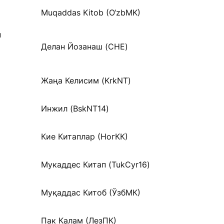
Muqaddas Kitob (O‘zbMK)
н
Делан Йозанаш (CHE)
Жаңа Келисим (KrkNT)
Инжил (BskNT14)
Кие Китаплар (НогКК)
Мукаддес Китап (TukCyr16)
Муқаддас Китоб (ЎзбМК)
Пак Калам (ЛезПК)