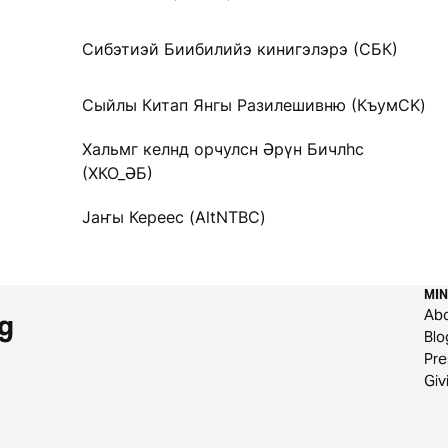
Сибэтиэй Биибилийэ кинигэлэрэ (СБК)
Сыйлы Китап Янгы Разилешивню (КъумCK)
Хальмг келнд орчулсн Әрүн Бичлһс
(ХКО_ӘБ)
Јаҥы Кереес (AltNTBC)
MIN
Ab
g
Blo
Pre
Giv