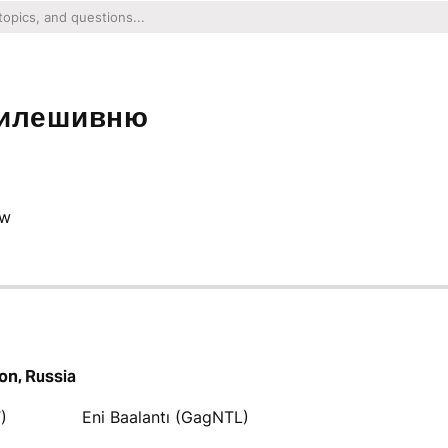
зилешивню
ow
ion, Russia
)
Enі Baalantı (GagNTL)