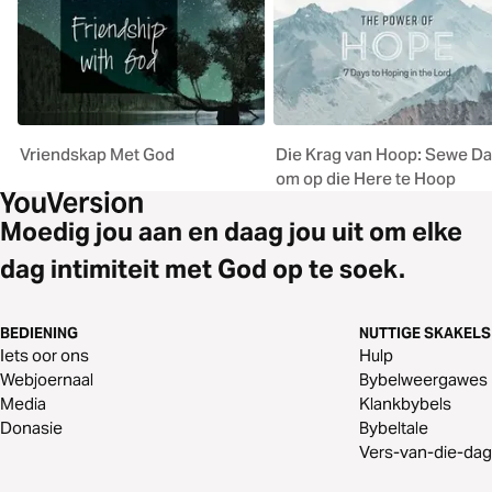
Vriendskap Met God
Die Krag van Hoop: Sewe D
om op die Here te Hoop
Moedig jou aan en daag jou uit om elke
dag intimiteit met God op te soek.
BEDIENING
NUTTIGE SKAKELS
Iets oor ons
Hulp
Webjoernaal
Bybelweergawes
Media
Klankbybels
Donasie
Bybeltale
Vers-van-die-dag