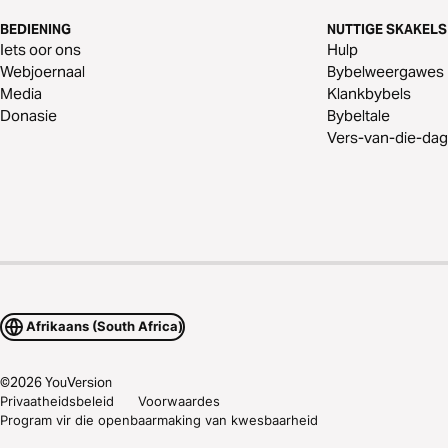
BEDIENING
NUTTIGE SKAKELS
Iets oor ons
Hulp
Webjoernaal
Bybelweergawes
Media
Klankbybels
Donasie
Bybeltale
Vers-van-die-dag
Afrikaans (South Africa)
©
2026
YouVersion
Privaatheidsbeleid
Voorwaardes
Program vir die openbaarmaking van kwesbaarheid