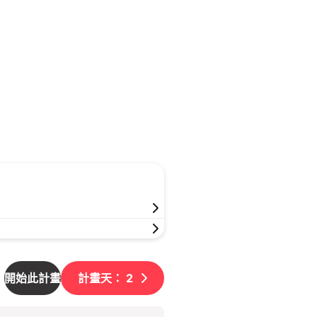
開始此計畫
計畫天：
2