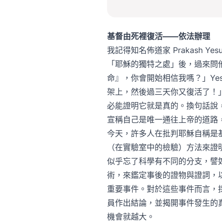
基督由死裡復活——依法辦理
我記得知名佈道家 Prakash 
「耶穌的獨特之處」後，過來問
命』，你會開始相信我嗎？」Yes
架上，然後過三天你又復活了！」我
必能證明它就是真的。換句話說
宣稱自己是唯一通往上帝的道路，
今天，許多人在批判耶穌自稱是
（在實驗室中的檢驗）方法來證
似乎忘了科學有不同的分支，譬如說「
術，來鑑定事後的證物與證詞，
重要事件。對於這些事件而言，
員作出結論，並揭開事件發生的
機會就越大。