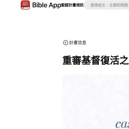
聖經
計畫
視訊
計畫信息
重審基督復活之