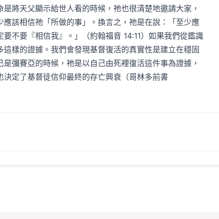
命是將天父顯示給世人看的時候，祂也很清楚地邀請大家，
少應該相信祂「所做的事」。換言之，祂是在說：「至少應
要不要『相信我』。」（約翰福音 14:11）如果我們從鑑識
多這樣的證據。我們會發現基督復活的真實性是建立在穩固
己是彌賽亞的時候，祂是以自己由死裡復活這件事為證據，
也決定了基督徒信仰最終的存亡興衰（哥林多前書