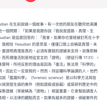
Yesudian 在生前說過一個故事。有一次他的朋友在聽完他演講
他一個問題：「如果是我跟你說『我就是道路、真理、生
udian 是這麼回答的：「我會，如果你也曾經被釘死在十字
相信 Yesudian 的意思是，僅僅口頭上自稱是真理，未
，要證明真理是真的，必須有實錘的證據來支持。就像耶穌
而死裡復活則是祂這宣言的「證明」（使徒行傳 17:31）。
基督時，所持反對的理由是因為「復活」無法用「科學的」
明，因此它一定是假的。然而，持這種科學論調的人，他們
鑑識科學」（forensic science）是以科學方法與技
以偵測發生過的案件（例如謀殺或偷竊）或是研判歷史中的
採集證據（常被稱為「證物」）相當重要，它會幫助調查人
真相。以法律的觀點而言，如果有越多的證據，偵破案件的