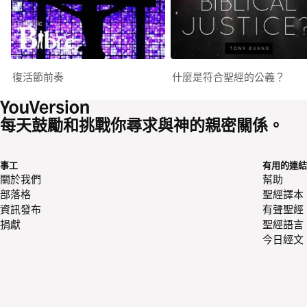
復活節前奏
什麼是符合聖經的公義？
每天鼓勵和挑戰你尋求與神的親密關係。
事工
有用的連結
關於我們
幫助
部落格
聖經譯本
資訊發布
有聲聖經
捐獻
聖經語言
今日經文