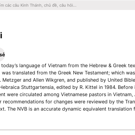
i
 sẻ
o today’s language of Vietnam from the Hebrew & Greek tex
was translated from the Greek New Testament; which was 
. Metzger and Allen Wikgren, and published by United Bible
braica Stuttgartensia, edited by R. Kittel in 1984. Before its
t were circulated among Vietnamese pastors in Vietnam, A
s or recommendations for changes were reviewed by the Tra
xt. The NVB is an accurate dynamic equivalent translation f