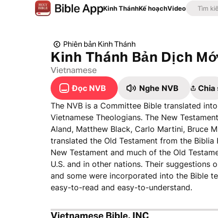
Kinh Thánh
Kế hoạch
Video
Phiên bản Kinh Thánh
Kinh Thánh Bản Dịch Mớ
Vietnamese
Đọc NVB
Nghe NVB
Chia
The NVB is a Committee Bible translated int
Vietnamese Theologians. The New Testament 
Aland, Matthew Black, Carlo Martini, Bruce M
translated the Old Testament from the Biblia He
New Testament and much of the Old Testamen
U.S. and in other nations. Their suggestion
and some were incorporated into the Bible te
easy-to-read and easy-to-understand.
Vietnamese Bible, INC