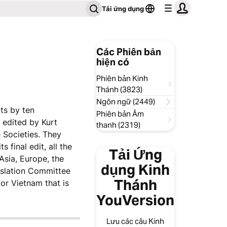
Tải ứng dụng
Các Phiên bản
hiện có
Phiên bản Kinh
Thánh (3823)
Ngôn ngữ (2449)
ts by ten
Phiên bản Âm
edited by Kurt
thanh (2319)
 Societies. They
 final edit, all the
Tải Ứng
sia, Europe, the
dụng Kinh
nslation Committee
Thánh
or Vietnam that is
YouVersion
Lưu các câu Kinh