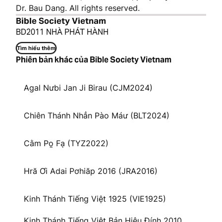
Dr. Bau Dang. All rights reserved.
Bible Society Vietnam
BD2011 NHÀ PHÁT HÀNH
Tìm hiểu thêm
Phiên bản khác của Bible Society Vietnam
Agal Nưbi Jan Ji Birau (CJM2024)
Chiên Thánh Nhẳn Pào Máư (BLT2024)
Cằm Po̱ Fạ (TYZ2022)
Hră Ơi Adai Pơhiăp 2016 (JRA2016)
Kinh Thánh Tiếng Việt 1925 (VIE1925)
Kinh Thánh Tiếng Việt Bản Hiệu Đính 2010