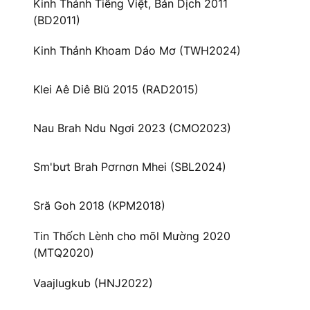
Kinh Thánh Tiếng Việt, Bản Dịch 2011
(BD2011)
Kinh Thảnh Khoam Dáo Mơ (TWH2024)
Klei Aê Diê Blŭ 2015 (RAD2015)
Nau Brah Ndu Ngơi 2023 (CMO2023)
Sm'bưt Brah Pơrnơn Mhei (SBL2024)
Sră Goh 2018 (KPM2018)
Tin Thốch Lènh cho mõl Mường 2020
(MTQ2020)
Vaajlugkub (HNJ2022)