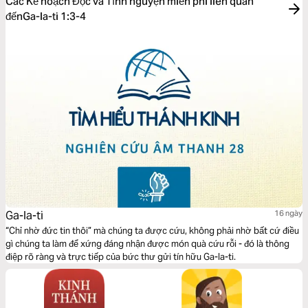
Các Kế hoạch Đọc và Tĩnh nguyện miễn phí liên quan
đếnGa-la-ti 1:3-4
Ga-la-ti
16 ngày
“Chỉ nhờ đức tin thôi” mà chúng ta được cứu, không phải nhờ bất cứ điều
gì chúng ta làm để xứng đáng nhận được món quà cứu rỗi - đó là thông
điệp rõ ràng và trực tiếp của bức thư gửi tín hữu Ga-la-ti.