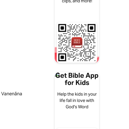
clips, and more!
Get Bible App
for Kids
 Vanenāna
Help the kids in your
life fall in love with
God's Word