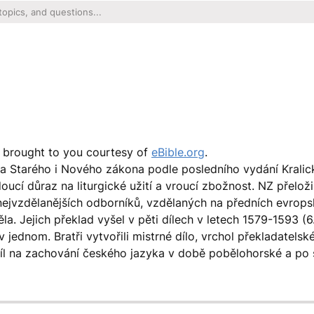
s brought to you courtesy of
eBible.org
.
ma Starého i Nového zákona podle posledního vydání Kralic
oucí důraz na liturgické užití a vroucí zbožnost. NZ přelož
 nejvzdělanějších odborníků, vzdělaných na předních evrop
a. Jejich překlad vyšel v pěti dílech v letech 1579-1593 (6.
 jednom. Bratři vytvořili mistrné dílo, vrchol překladatelsk
íl na zachování českého jazyka v době pobělohorské a po st