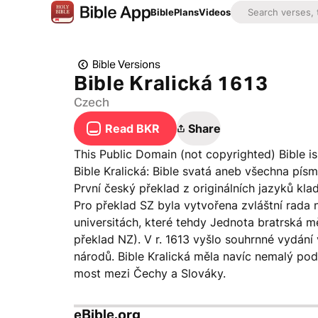
Bible
Plans
Videos
Bible Versions
Bible Kralická 1613
Czech
Read BKR
Share
This Public Domain (not copyrighted) Bible i
Bible Kralická: Bible svatá aneb všechna pís
První český překlad z originálních jazyků klad
Pro překlad SZ byla vytvořena zvláštní rada
universitách, které tehdy Jednota bratrská měl
překlad NZ). V r. 1613 vyšlo souhrnné vydání v
národů. Bible Kralická měla navíc nemalý pod
most mezi Čechy a Slováky.
eBible.org