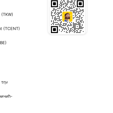
r (TKW)
nt (TCENT)
BBE)
 την
ничић-