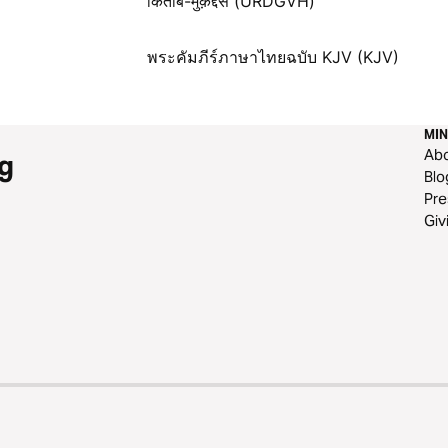
किताबे-मुक़द्दस (URDGVH)
พระคัมภีร์ภาษาไทยฉบับ KJV (KJV)
MIN
Ab
g
Blo
Pre
Giv