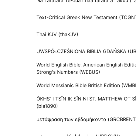
Na Taratara TeAtua i naa taratara Takuu (T
Text-Critical Greek New Testament (TCGN
Thai KJV (thaKJV)
UWSPÓŁCZEŚNIONA BIBLIA GDAŃSKA (UB
World English Bible, American English Editi
Strong's Numbers (WEBUS)
World Messianic Bible British Edition (WMB
ŎKHS' I TSĬN IK SĬN NI ST. MATTHEW OT SĬN
(bla1890)
μετάφραση των εβδομήκοντα (GRCBRENT