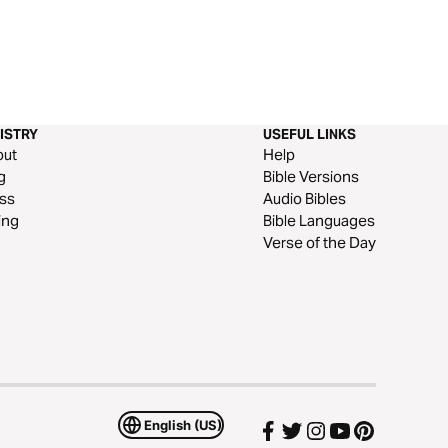
ISTRY
USEFUL LINKS
out
Help
g
Bible Versions
ss
Audio Bibles
ing
Bible Languages
Verse of the Day
English (US)