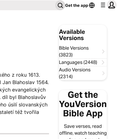
Get the app
Available
Versions
Bible Versions
(3823)
Languages (2448)
Audio Versions
kého z roku 1613.
(2314)
il Jan Blahoslav 1564.
ských evangelických
Get the
 díl byl Blahoslavův
YouVersion
ého úsilí slovanských
Bible App
aletí též tvořila
Save verses, read
offline, watch teaching