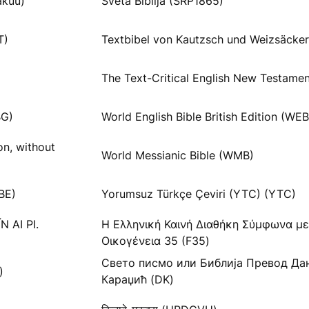
akuu)
Sveta Biblija (SRP1865)
T)
Textbibel von Kautzsch und Weizsäcke
The Text-Critical English New Testame
G)
World English Bible British Edition (WE
on, without
World Messianic Bible (WMB)
BE)
Yorumsuz Türkçe Çeviri (YTC) (YTC)
 AI PI.
Η Ελληνική Καινή Διαθήκη Σύμφωνα με
Οικογένεια 35 (F35)
Свето писмо или Библија Превод Да
)
Караџић (DK)