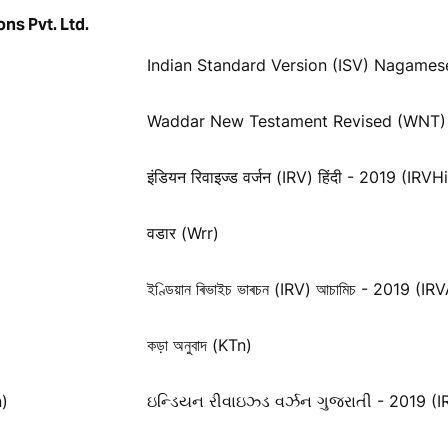
ns Pvt. Ltd.
Indian Standard Version (ISV) Nagames
Waddar New Testament Revised (WNT)
इंडियन रिवाइज्ड वर्जन (IRV) हिंदी - 2019 (IRVH
वडार (Wrr)
ইণ্ডিয়ান ৰিভাইচ ভাৰচন (IRV) আচামিচ - 2019 (I
কড়া অনুবাদ (KTn)
n)
ઇન્ડિયન રીવાઇઝ્ડ વર્ઝન ગુજરાતી - 2019 (I