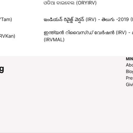
ଓଡିଆ ବାଇବେଲ (ORYIRV)
RVTam)
ఇండియన్ రివైజ్డ్ వెర్షన్ (IRV) - తెలుగు -2019 
ഇന്ത്യൻ റിവൈസ്ഡ് വേർഷൻ (IRV) -
(IRVKan)
(IRVMAL)
MIN
Ab
g
Blo
Pre
Giv