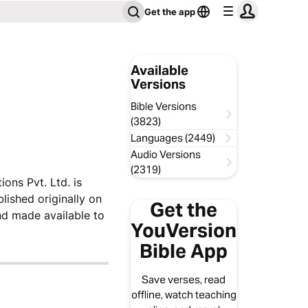
Get the app
Available
Versions
Bible Versions
(3823)
Languages (2449)
Audio Versions
(2319)
ions Pvt. Ltd. is
lished originally on
Get the
nd made available to
YouVersion
Bible App
Save verses, read
offline, watch teaching