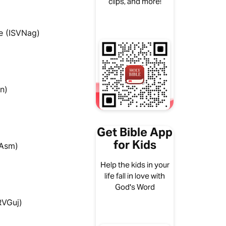
clips, and more!
e (ISVNag)
in)
Get Bible App
for Kids
RVAsm)
Help the kids in your
life fall in love with
God's Word
RVGuj)