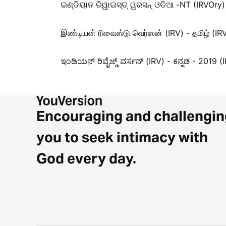
ଇଣ୍ଡିୟାନ ରିୱାଇସ୍ଡ୍ ୱରସନ୍ ଓଡିଆ -NT (IRVOry)
இண்டியன் ரிவைஸ்டு வெர்ஸன் (IRV) - தமிழ் (I
ಇಂಡಿಯನ್ ರಿವೈಜ್ಡ್ ವರ್ಸನ್ (IRV) - ಕನ್ನಡ - 2019 
Encouraging and challengin
you to seek intimacy with
God every day.