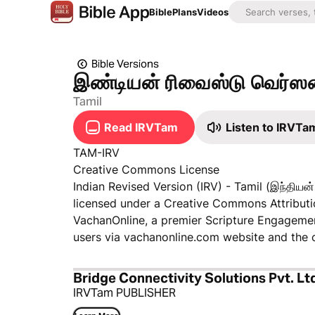
Bible
Plans
Videos
Bible Versions
இண்டியன் ரிவைஸ்டு வெர்ஸன்
Tamil
Read IRVTam
Listen to IRVTa
TAM-IRV
Creative Commons License
Indian Revised Version (IRV) - Tamil (இந்தியன்
licensed under a Creative Commons Attribution
VachanOnline, a premier Scripture Engagemen
users via vachanonline.com website and th
Bridge Connectivity Solutions Pvt. Lt
IRVTam PUBLISHER