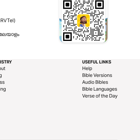
(IRVTel)
 മലയാളം
ISTRY
USEFUL LINKS
out
Help
g
Bible Versions
ss
Audio Bibles
ing
Bible Languages
Verse of the Day