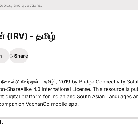
 (IRV) - தமிழ்
m
Share
 ரீவைஸ்டு வேர்ஷன் - தமிழ்), 2019 by Bridge Connectivity Solut
-ShareAlike 4.0 International License. This resource is pub
t digital platform for Indian and South Asian Languages a
e companion VachanGo mobile app.
d.