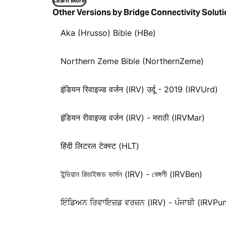
Learn More
Other Versions by Bridge Connectivity Solutio
Aka (Hrusso) Bible (HBe)
Northern Zeme Bible (NorthernZeme)
इंडियन रिवाइज्ड वर्जन (IRV) उर्दू - 2019 (IRVUrd)
इंडियन रीवाइज्ड वर्जन (IRV) - मराठी (IRVMar)
हिंदी लिटरल टेक्स्ट (HLT)
ইন্ডিয়ান রিভাইজড ভার্সন (IRV) - বেঙ্গলী (IRVBen)
ਇੰਡਿਅਨ ਰਿਵਾਇਜ਼ਡ ਵਰਜ਼ਨ (IRV) - ਪੰਜਾਬੀ (IRVPu