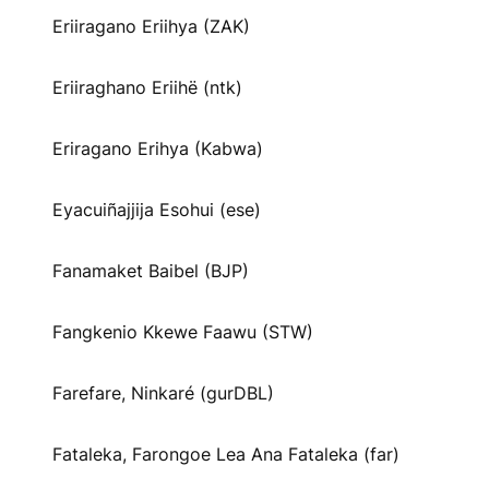
Eriiragano Eriihya (ZAK)
Eriiraghano Eriihë (ntk)
Eriragano Erihya (Kabwa)
Eyacuiñajjija Esohui (ese)
Fanamaket Baibel (BJP)
Fangkenio Kkewe Faawu (STW)
Farefare, Ninkaré (gurDBL)
Fataleka, Farongoe Lea Ana Fataleka (far)