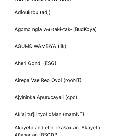
Adioukrou (adj)
Agɔmɔ ngia wʉ Ɨtakɨ-takɨ (BudKoya)
AGɄMƐ WAMBƗYA (lik)
Aheri Gondi (ESG)
Airepa Vae Reo Ovoi (rooNT)
Ajyíninka Apurucayali (cpc)
Ak'aj tu'jil tyol qMan (mamNT)
Akayëta and eter ekaŝax aŋ. Akayëta
Añanar aŋ (BSCDBL)