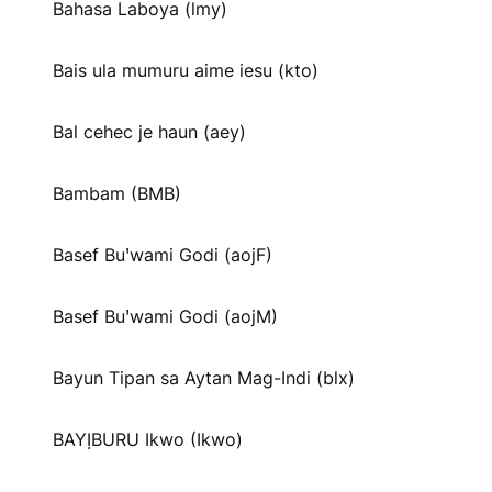
Bahasa Laboya (lmy)
Bais ula mumuru aime iesu (kto)
Bal cehec je haun (aey)
Bambam (BMB)
Basef Buꞌwami Godi (aojF)
Basef Buꞌwami Godi (aojM)
Bayun Tipan sa Aytan Mag-Indi (blx)
BAYỊBURU Ikwo (Ikwo)