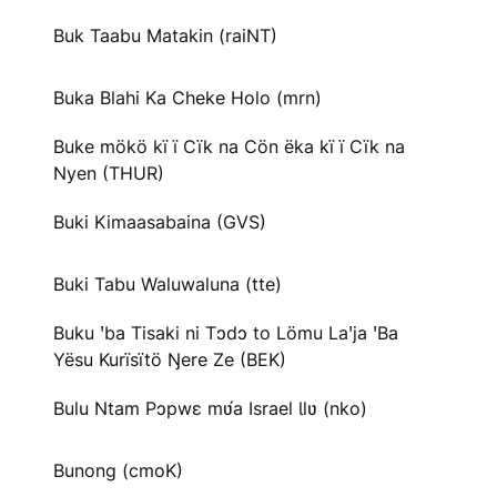
Buk Taabu Matakin (raiNT)
Buka Blahi Ka Cheke Holo (mrn)
Buke mökö kï ï Cïk na Cön ëka kï ï Cïk na
Nyen (THUR)
Buki Kimaasabaina (GVS)
Buki Tabu Waluwaluna (tte)
Buku ꞌba Tisaki ni Tɔdɔ to Lömu Laꞌja ꞌBa
Yësu Kurïsïtö Ŋere Ze (BEK)
Bulu Ntam Pɔpwɛ mʋ́a Israel Ɩlʋ (nko)
Bunong (cmoK)