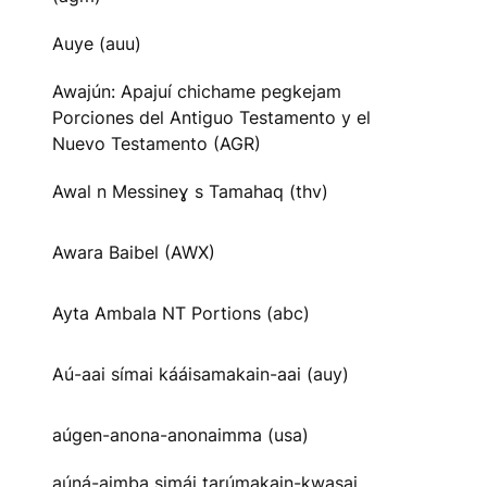
Auye (auu)
Awajún: Apajuí chichame pegkejam
Porciones del Antiguo Testamento y el
Nuevo Testamento (AGR)
Awal n Messineɣ s Tamahaq (thv)
Awara Baibel (AWX)
Ayta Ambala NT Portions (abc)
Aú-aai símai kááisamakain-aai (auy)
aúgen-anona-anonaimma (usa)
aúná-aimba simái tarúmakain-kwasai