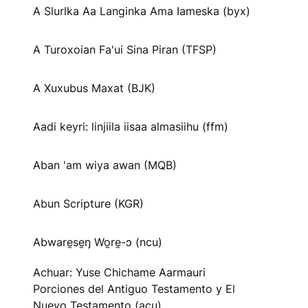
A Slurlka Aa Langinka Ama Iameska (byx)
A Turoxoian Fa'ui Sina Piran (TFSP)
A Xuxubus Maxat (BJK)
Aadi keyri: linjiila iisaa almasiihu (ffm)
Aban 'am wiya awan (MQB)
Abun Scripture (KGR)
Abware̱se̱ŋ Wo̱re̱-ɔ (ncu)
Achuar: Yuse Chichame Aarmauri
Porciones del Antiguo Testamento y El
Nuevo Testamento (acu)