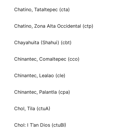
Chatino, Tataltepec (cta)
Chatino, Zona Alta Occidental (ctp)
Chayahuita (Shahui) (cbt)
Chinantec, Comaltepec (cco)
Chinantec, Lealao (cle)
Chinantec, Palantla (cpa)
Chol, Tila (ctuA)
Chol: I T’an Dios (ctuBI)