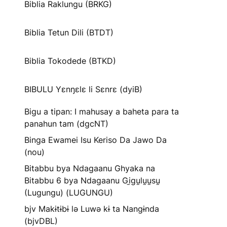
Biblia Raklungu (BRKG)
Biblia Tetun Dili (BTDT)
Biblia Tokodede (BTKD)
BIBULU Yɛnŋɛlɛ li Sɛnrɛ (dyiB)
Bigu a tipan: I mahusay a baheta para ta
panahun tam (dgcNT)
Binga Ewamei Isu Keriso Da Jawo Da
(nou)
Bitabbu bya Ndagaanu Ghyaka na
Bitabbu 6 bya Ndagaanu Gi̱gu̱lu̱u̱su̱
(Lugungu) (LUGUNGU)
bjv Makɨtɨbɨ lə Luwə kɨ ta Nangɨnda
(bjvDBL)