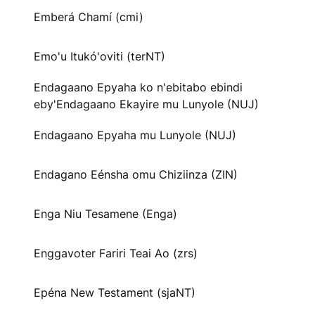
Emberá Chamí (cmi)
Emo'u Itukó'oviti (terNT)
Endagaano Epyaha ko n'ebitabo ebindi
eby'Endagaano Ekayire mu Lunyole (NUJ)
Endagaano Epyaha mu Lunyole (NUJ)
Endagano Eénsha omu Chiziinza (ZIN)
Enga Niu Tesamene (Enga)
Enggavoter Fariri Teai Ao (zrs)
Epéna New Testament (sjaNT)