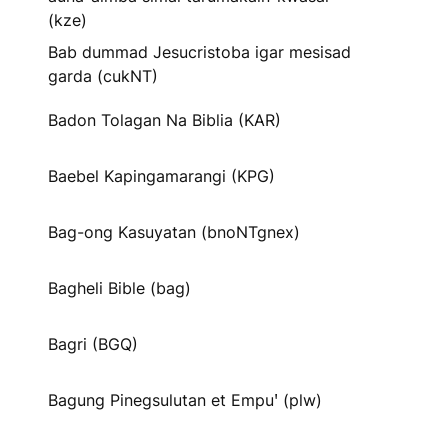
(kze)
Bab dummad Jesucristoba igar mesisad
garda (cukNT)
Badon Tolagan Na Biblia (KAR)
Baebel Kapingamarangi (KPG)
Bag-ong Kasuyatan (bnoNTgnex)
Bagheli Bible (bag)
Bagri (BGQ)
Bagung Pinegsulutan et Empuꞌ (plw)