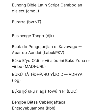
Bunong Bible Latin Script Cambodian
dialect (cmoL)
Burarra (bvrNT)
Businenge Tongo (djk)
Buuk do Pongojonjian di Kavavagu --
Abar do Aandai (LabukPKV)
Búkù Eꞌyo Oꞌdɨ nɨ vɨɨ alóo ɨnɨ Búkù Yona nɨ
vɨɨ be (MADI-URL)
BÚKÙ TÀ TƗ́DHƗ́//RU YÌZO DHƗ ÀDHYA
(log)
Bụ́kụ̃ Ị́jọ́ ụ̃kụ rĩ agá tõwú rĩ kî (LUC)
Bëngbe Bëtsa Cabëngaftaca
Entsoyebuambna (kbh)