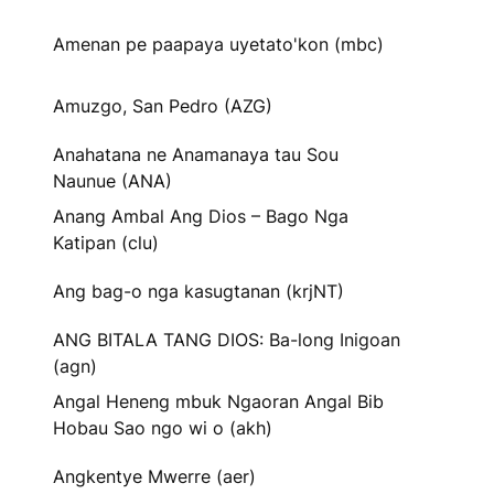
Amenan pe paapaya uyetato'kon (mbc)
Amuzgo, San Pedro (AZG)
Anahatana ne Anamanaya tau Sou
Naunue (ANA)
Anang Ambal Ang Dios – Bago Nga
Katipan (clu)
Ang bag-o nga kasugtanan (krjNT)
ANG BITALA TANG DIOS: Ba-long Inigoan
(agn)
Angal Heneng mbuk Ngaoran Angal Bib
Hobau Sao ngo wi o (akh)
Angkentye Mwerre (aer)