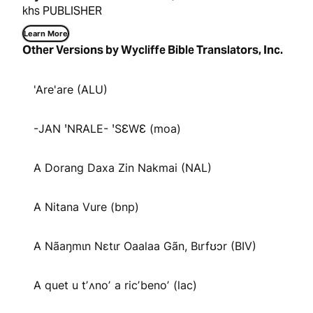
khs PUBLISHER
Learn More
Other Versions by Wycliffe Bible Translators, Inc.
'Are'are (ALU)
-JAN ꞌNRALE- ꞌSƐWƐ (moa)
A Dorang Daxa Zin Nakmai (NAL)
A Nitana Vure (bnp)
A Nãaŋmɩn Nɛtɩr Oaalaa Gãn, Bɩrfʊɔr (BIV)
A quet u tʼʌnoʼ a ricʼbenoʼ (lac)