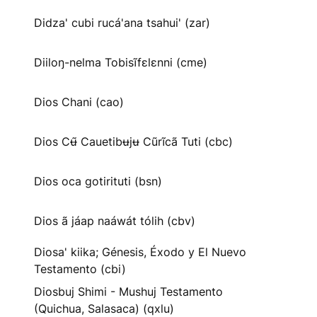
Didza' cubi rucá'ana tsahui' (zar)
Diiloŋ-nelma Tobisĩfɛlɛnni (cme)
Dios Chani (cao)
Dios Cʉ̃ Cauetibʉjʉ Cũrĩcã Tuti (cbc)
Dios oca gotirituti (bsn)
Dios ã jáap naáwát tólih (cbv)
Diosa' kiika; Génesis, Éxodo y El Nuevo
Testamento (cbi)
Diosbuj Shimi - Mushuj Testamento
(Quichua, Salasaca) (qxlu)