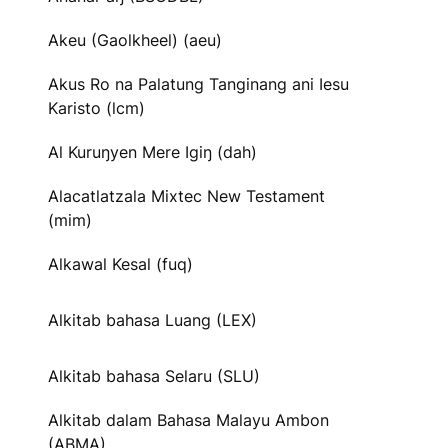
Akeu (Gaolkheel) (aeu)
Akus Ro na Palatung Tanginang ani Iesu
Karisto (lcm)
Al Kuruŋyen Mere Igiŋ (dah)
Alacatlatzala Mixtec New Testament
(mim)
Alkawal Kesal (fuq)
Alkitab bahasa Luang (LEX)
Alkitab bahasa Selaru (SLU)
Alkitab dalam Bahasa Malayu Ambon
(ABMA)