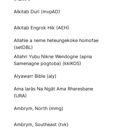
Alkitab Duri (mvpAD)
Alkitab Engrok Hik (AEH)
Allahle a neme heteungekoke homofae
(setDBL)
Allahri Yubu Nikne Wendogne (apna
Samenagne pogtoba) (kklKOS)
Alyawarr Bible (aly)
Ama Iaräs Na Ngät Ama Rharesbane
(URA)
Ambrym, North (mmg)
Ambrym, Southeast (tvk)