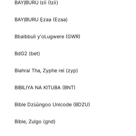
BAYỊBURU Izii (Izii)
BAYỊBURU Ẹzaa (Ezaa)
Bbaibbuli y'oLugwere (GWR)
BdG2 (bet)
Biahrai Tha, Zyphe rei (zyp)
BIBILIYA NA KITUBA (BNT)
Bible Dzùùngoo Unicode (BDZU)
Bible, Zulgo (gnd)