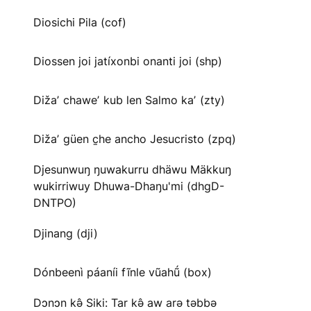
Diosichi Pila (cof)
Diossen joi jatíxonbi onanti joi (shp)
Dižaʼ chaweʼ kub len Salmo kaʼ (zty)
Dižaʼ güen c̱he ancho Jesucristo (zpq)
Djesunwuŋ ŋuwakurru dhäwu Mäkkuŋ
wukirriwuy Dhuwa-Dhaŋu'mi (dhgD-
DNTPO)
Djinang (dji)
Dónbeenì páaníi fĩnle vũahṹ (box)
Dɔnɔn kə̂ Siki: Tar kə̂ aw arə təbbə