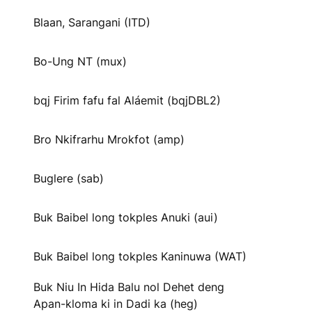
Blaan, Sarangani (ITD)
Bo-Ung NT (mux)
bqj Firim fafu fal Aláemit (bqjDBL2)
Bro Nkifrarhu Mrokfot (amp)
Buglere (sab)
Buk Baibel long tokples Anuki (aui)
Buk Baibel long tokples Kaninuwa (WAT)
Buk Niu In Hida Balu nol Dehet deng
Apan-kloma ki in Dadi ka (heg)