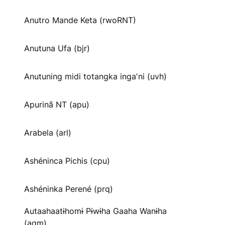
Anutro Mande Keta (rwoRNT)
Anutuna Ufa (bjr)
Anutuning midi totangka ingaʼni (uvh)
Apurinã NT (apu)
Arabela (arl)
Ashéninca Pichis (cpu)
Ashéninka Perené (prq)
Autaahaatɨhomɨ Pɨwɨha Gaaha Wanɨha
(agm)