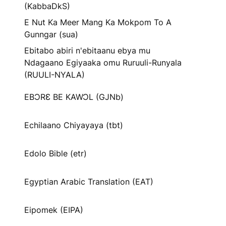
(KabbaDkS)
E Nut Ka Meer Mang Ka Mokpom To A
Gunngar (sua)
Ebitabo abiri n'ebitaanu ebya mu
Ndagaano Egiyaaka omu Ruruuli-Runyala
(RUULI-NYALA)
EBƆRƐ BE KAWƆL (GJNb)
Echilaano Chiyayaya (tbt)
Edolo Bible (etr)
Egyptian Arabic Translation (EAT)
Eipomek (EIPA)