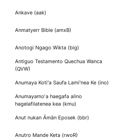
Ankave (aak)
Anmatyerr Bible (amxB)
Anotogi Ngago Wikta (big)
Antiguo Testamento Quechua Wanca
(QVW)
Anumaya Kotiꞌa Saufa Lamiꞌnea Ke (ino)
Anumayamoʼa haegafa alino
hagelafilatenea kea (kmu)
Anut nukan Ämän Eposek (bbr)
Anutro Mande Keta (rwoR)