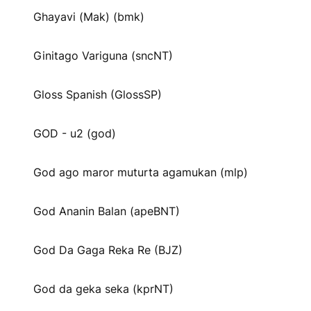
Ghayavi (Mak) (bmk)
Ginitago Variguna (sncNT)
Gloss Spanish (GlossSP)
GOD - u2 (god)
God ago maror muturta agamukan (mlp)
God Ananin Balan (apeBNT)
God Da Gaga Reka Re (BJZ)
God da geka seka (kprNT)