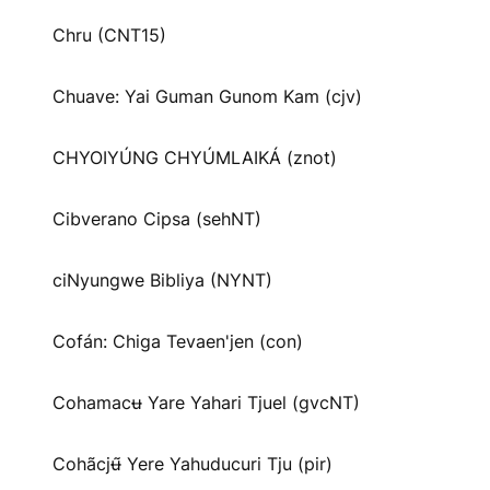
Chru (CNT15)
Chuave: Yai Guman Gunom Kam (cjv)
CHYOIYÚNG CHYÚMLAIKÁ (znot)
Cibverano Cipsa (sehNT)
ciNyungwe Bibliya (NYNT)
Cofán: Chiga Tevaen'jen (con)
Cohamacʉ Yare Yahari Tjuel (gvcNT)
Cohãcjʉ̃ Yere Yahuducuri Tju (pir)