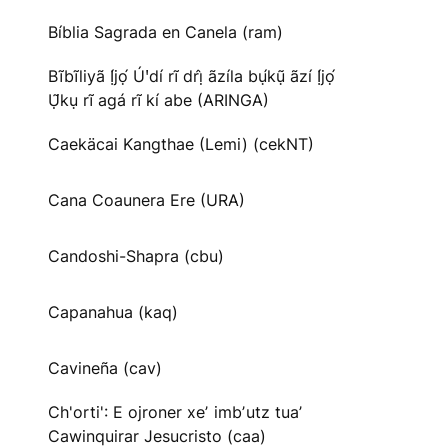
Bíblia Sagrada en Canela (ram)
Bĩbĩliyã Ị́jọ́ Úꞌdí rĩ drị̂ ãzíla bụ́kụ̃ ãzí Ị́jọ́
Ụ̃kụ rĩ agá rĩ kí abe (ARINGA)
Caekäcai Kangthae (Lemi) (cekNT)
Cana Coaunera Ere (URA)
Candoshi-Shapra (cbu)
Capanahua (kaq)
Cavineña (cav)
Ch'orti': E ojroner xeʼ imbʼutz tuaʼ
Cawinquirar Jesucristo (caa)