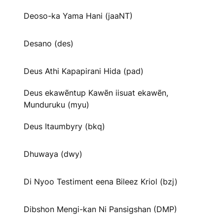
Deoso-ka Yama Hani (jaaNT)
Desano (des)
Deus Athi Kapapirani Hida (pad)
Deus ekawẽntup Kawẽn iisuat ekawẽn,
Munduruku (myu)
Deus Itaumbyry (bkq)
Dhuwaya (dwy)
Di Nyoo Testiment eena Bileez Kriol (bzj)
Dibshon Mengi-kan Ni Pansigshan (DMP)