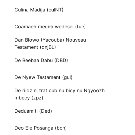
Culina Mádija (culNT)
Cõãmacʉ̃ mecʉ̃ã wedesei (tue)
Dan Blowo (Yacouba) Nouveau
Testament (dnjBL)
De Beebaa Dabu (DBD)
De Nyew Testament (gul)
De riidz ni trat cub nu bicy nu Ñgyoozh
mbecy (zpz)
Deduamiti (Ded)
Deo Ele Posanga (bch)