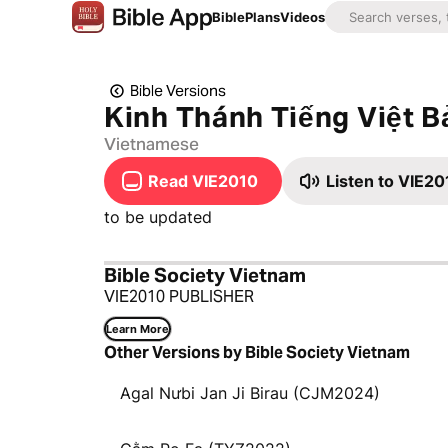
Bible
Plans
Videos
Bible Versions
Kinh Thánh Tiếng Việt B
Vietnamese
Read VIE2010
Listen to VIE20
to be updated
Bible Society Vietnam
VIE2010 PUBLISHER
Learn More
Other Versions by Bible Society Vietnam
Agal Nưbi Jan Ji Birau (CJM2024)