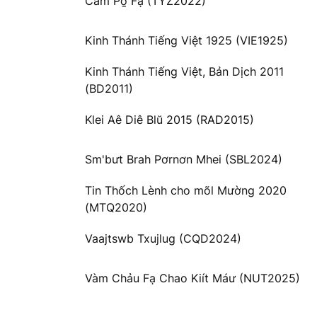
Cằm Po̱ Fạ (TYZ2022)
Kinh Thánh Tiếng Việt 1925 (VIE1925)
Kinh Thánh Tiếng Việt, Bản Dịch 2011
(BD2011)
Klei Aê Diê Blŭ 2015 (RAD2015)
Sm'bưt Brah Pơrnơn Mhei (SBL2024)
Tin Thốch Lènh cho mõl Mường 2020
(MTQ2020)
Vaajtswb Txujlug (CQD2024)
Vàm Chảu Fạ Chao Kiít Máư (NUT2025)