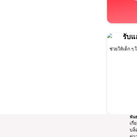
รับแ
ช่วยให้เด็ก 
พัน
เกี่
บล็
ข่า