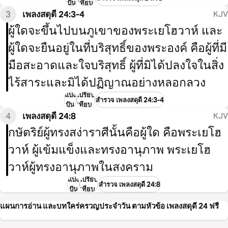
ปัน
เทียบ
3
เพลงสดุ​ดี 24:3-4
KJV
ผู้​ใดจะขึ้นไปบนภูเขาของพระเยโฮวาห์ และ
ผู้ใดจะยืนอยู่ในที่​บริสุทธิ์​ของพระองค์ คือผู้​ที่​มี​
มือสะอาดและใจบริ​สุทธิ​์ ผู้​ที่​มิได้​ปลงใจในสิ่ง
ไร้สาระและมิ​ได้​ปฏิญาณอย่างหลอกลวง
แบ่ง
เปรียบ
สำรวจ เพลงสดุ​ดี 24:3-4
ปัน
เทียบ
4
เพลงสดุ​ดี 24:8
KJV
กษัตริย์​ผู้​ทรงสง่าราศีนั้นคือผู้​ใด คือพระเยโฮ
วาห์ ผู้​เข​้มแข็งและทรงอานุ​ภาพ พระเยโฮ
วาห์​ผู้​ทรงอานุภาพในสงคราม
แบ่ง
เปรียบ
สำรวจ เพลงสดุ​ดี 24:8
ปัน
เทียบ
แผนการอ่าน และบทใคร่ครวญประจำวัน ตามหัวข้อ เพลงสดุ​ดี 24 ฟรี