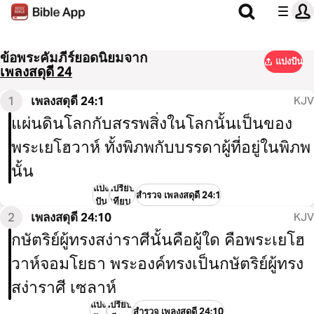
ข้อพระคัมภีร์ยอดนิยมจาก
แบ่งปัน
เพลงสดุ​ดี 24
1
เพลงสดุ​ดี 24:1
KJV
แผ่​นดินโลกกับสรรพสิ่งในโลกนั้นเป็นของ
พระเยโฮวาห์ ทั้งพิภพกับบรรดาผู้​ที่อยู่​ในพิภพ
นั้น
แบ่ง
เปรียบ
สำรวจ เพลงสดุ​ดี 24:1
ปัน
เทียบ
2
เพลงสดุ​ดี 24:10
KJV
กษัตริย์​ผู้​ทรงสง่าราศีนั้นคือผู้​ใด คือพระเยโฮ
วาห์จอมโยธา พระองค์​ทรงเป็นกษั​ตริ​ย์​ผู้​ทรง
สง่าราศี เซลาห์
แบ่ง
เปรียบ
สำรวจ เพลงสดุ​ดี 24:10