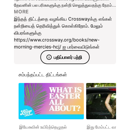
தேவனின் பல பரிசுகளுக்கு நன்றி செலுத்துவதற்கு நேரம்
ஒதுக்குவதைத் தடுக்கிறது. பால் டேவிட் டிரிப்பின் இந்த
MORE
குறுகிய படிக்க 5 நிமிடங்கள் மட்டுமே ஆகும் தியானங்கள்
இந்தத் திட்டத்தை வழங்கிய Crosswayக்கு எங்கள்
உங்களை நாள் முழுவதும் தேவனின் கருணையைப் பற்றி
நன்றியைத் தெரிவித்துக் கொள்கிறோம். மேலும்
தியானிக்க ஊக்குவிக்கும்.
விபரங்களுக்கு
https://www.crossway.org/books/new-
morning-mercies-hcj/ ஐ பார்வையிடுங்கள்
பதிப்பாளர் பற்றி
சம்பந்தப்பட்ட திட்டங்கள்
இயேசுவின் உயிர்த்தெழுதல்
இது மேம்பட்ட வாசிப்பு தி