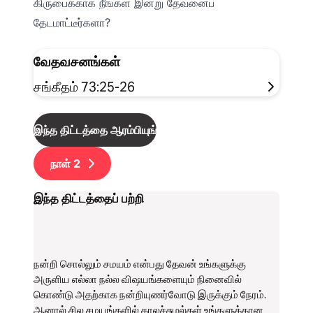
கிருபைக்காக நீங்கள் இன்று தேவனைப்
தேடமாட்டீர்களா?
வேதவசனங்கள்
சங்கீதம் 73:25-26
இந்த திட்டத்தை ஆரம்பியுங்கள்
நாள்
2
இந்த திட்டத்தைப் பற்றி
நன்றி சொல்லும் சமயம் என்பது தேவன் உங்களுக்கு
அருளிய எல்லா நல்ல விஷயங்களையும் நினைவில்
கொண்டு அதற்காக நன்றியுணர்வோடு இருக்கும் நேரம்.
ஆனால் சில சமயங்களில் காலச்சுழல்கள் உங்களுக்கான