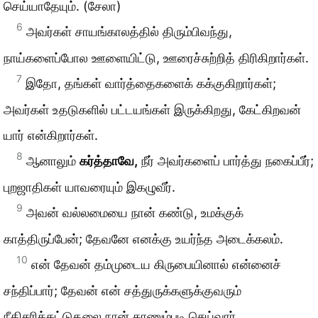
செய்யாதேயும். (சேலா)
6
அவர்கள் சாயங்காலத்தில் திரும்பிவந்து,
நாய்களைப்போல ஊளையிட்டு, ஊரைச்சுற்றித் திரிகிறார்கள்.
7
இதோ, தங்கள் வார்த்தைகளைக் கக்குகிறார்கள்;
அவர்கள் உதடுகளில் பட்டயங்கள் இருக்கிறது, கேட்கிறவன்
யார் என்கிறார்கள்.
8
ஆனாலும்
கர்த்தாவே,
நீர் அவர்களைப் பார்த்து நகைப்பீர்;
புறஜாதிகள் யாவரையும் இகழுவீர்.
9
அவன் வல்லமையை நான் கண்டு, உமக்குக்
காத்திருப்பேன்; தேவனே எனக்கு உயர்ந்த அடைக்கலம்.
10
என் தேவன் தம்முடைய கிருபையினால் என்னைச்
சந்திப்பார்; தேவன் என் சத்துருக்களுக்குவரும்
நீதிசரிக்கட்டுதலை நான் காணும்படி செய்வார்.