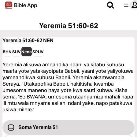
Yeremia 51:60-62
Yeremia 51:60-62
NEN
BHN
SUV
Neno
SRUV
Yeremia alikuwa ameandika ndani ya kitabu kuhusu
maafa yote yatakayoipata Babeli, yaani yote yaliyokuwa
yameandikwa kuhusu Babeli. Yeremia akamwambia
Seraya, “Utakapofika Babeli, hakikisha kwamba
umesoma maneno haya yote kwa sauti kubwa. Kisha
sema, ‘Ee BWANA, umesema utaangamiza mahali hapa
ili mtu wala mnyama asiishi ndani yake, napo patakuwa
ukiwa milele.’
Soma Yeremia 51