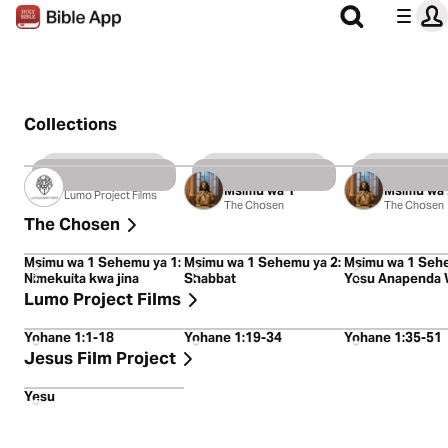
Video
Collections
59 Videos
8 Videos
8 Videos
The Chosen:
The Chose
Luka
Msimu wa 1
Msimu wa 
Lumo Project Films
The Chosen
The Chosen
The Chosen
54:47
39:10
30:40
Msimu wa 1 Sehemu ya 1:
Msimu wa 1 Sehemu ya 2:
Msimu wa 1 Sehe
Nimekuita kwa jina
Shabbat
Yesu Anapenda 
Wadogo
Lumo Project Films
3:35
2:39
2:43
Yohane 1:1-18
Yohane 1:19-34
Yohane 1:35-51
Jesus Film Project
2:01:44
Yesu