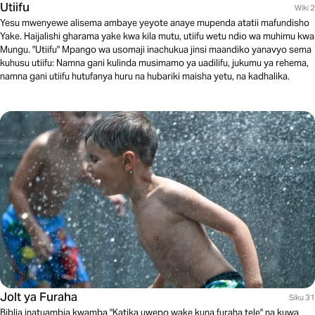
Utiifu
Wiki 2
Yesu mwenyewe alisema ambaye yeyote anaye mupenda atatii mafundisho
Yake. Haijalishi gharama yake kwa kila mutu, utiifu wetu ndio wa muhimu kwa
Mungu. "Utiifu" Mpango wa usomaji inachukua jinsi maandiko yanavyo sema
kuhusu utiifu: Namna gani kulinda musimamo ya uadilifu, jukumu ya rehema,
namna gani utiifu hutufanya huru na hubariki maisha yetu, na kadhalika.
Jolt ya Furaha
Siku 31
Biblia inatuambia kwamba "Katika uwepo wake kuna furaha tele" na kuwa