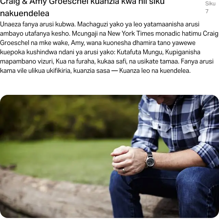
Craig & Amy Groeschel kuanzia kwa hii siku
Siku
nakuendelea
7
Unaeza fanya arusi kubwa. Machaguzi yako ya leo yatamaanisha arusi
ambayo utafanya kesho. Mcungaji na New York Times monadic hatimu Craig
Groeschel na mke wake, Amy, wana kuonesha dhamira tano yawewe
kuepoka kushindwa ndani ya arusi yako: Kutafuta Mungu, Kupiganisha
mapambano vizuri, Kua na furaha, kukaa safi, na usikate tamaa. Fanya arusi
kama vile ulikua ukifikiria, kuanzia sasa — Kuanza leo na kuendelea.