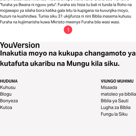
"furaha ya Bwana ni nguvu yetu". Furaha sio hisia tu bali ni tunda la Roho na
mojawapo ya silaha bora katika gala letu la kupigana na kuvunjika moyo,
huzuni na kushindwa. Tumia siku 31 ukijifunza ni nini Biblia inasema kuhusu
Furaha na kujiimarisha kuwa Mkristo mwenye Furaha bila wasi wasi.
1
Inakutia moyo na kukupa changamoto ya
kutafuta ukaribu na Mungu kila siku.
HUDUMA
VIUNGO MUHIMU
Kuhusu
Msaada
Blogu
matoleo ya bibilia
Bonyeza
Biblia ya Sauti
Kutoa
Lugha za Biblia
Fungu la Siku