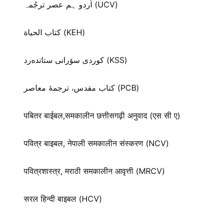
اُردو ہم عصر ترجُمہ (UCV)
كتاب الحياة (KEH)
كوردی سۆرانی ستانده‌رد (KSS)
کتاب مقدس، ترجمۀ معاصر (PCB)
पबितर बाईबल,समकालीन छत्तीसगढ़ी अनुवाद (एस सी ए)
पवित्र बाइबल, नेपाली समकालीन संस्करण (NCV)
पवित्रशास्त्र, मराठी समकालीन आवृत्ती (MRCV)
सरल हिन्दी बाइबल (HCV)