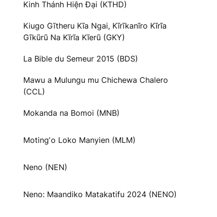
Kinh Thánh Hiện Đại (KTHD)
Kiugo Gĩtheru Kĩa Ngai, Kĩrĩkanĩro Kĩrĩa
Gĩkũrũ Na Kĩrĩa Kĩerũ (GKY)
La Bible du Semeur 2015 (BDS)
Mawu a Mulungu mu Chichewa Chalero
(CCL)
Mokanda na Bomoi (MNB)
Motingʼo Loko Manyien (MLM)
Neno (NEN)
Neno: Maandiko Matakatifu 2024 (NENO)