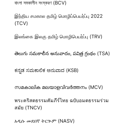
বাংলা সমকালীন সংস্করণ (BCV)
இந்திய சமகால தமிழ் மொழிப்பெயர்ப்பு 2022
(TCV)
இலங்கை இலகு தமிழ் மொழிபெயர்ப்பு (TRV)
తెలుగు సమకాలీన అనువాదం, పవిత్ర గ్రంథం (TSA)
ಕನ್ನಡ ಸಮಕಾಲಿಕ ಅನುವಾದ (KSB)
സമകാലിക മലയാളവിവർത്തനം (MCV)
พระคริสตธรรมคัมภีร์ไทย ฉบับอมตธรรมร่วม
สมัย (TNCV)
አዲሱ መደበኛ ትርጒም (NASV)