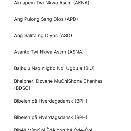
Akuapem Twi Nkwa Asɛm (AKNA)
Ang Pulong Sang Dios (APD)
Ang Salita ng Diyos (ASD)
Asante Twi Nkwa Asɛm (ASNA)
Baịbụlụ Nsọ nʼIgbo Ndị Ugbu a (BIU)
Bhaibheri Dzvene MuChiShona Chanhasi
(BDSC)
Bibelen på Hverdagsdansk (BPH)
Bibelen på Hverdagsdansk (BPH)
Bíbélì Mímọ́ ní Èdè Yorùbá Òde-Òní