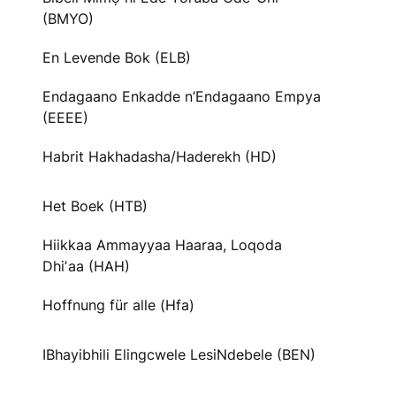
(BMYO)
En Levende Bok (ELB)
Endagaano Enkadde n’Endagaano Empya
(EEEE)
Habrit Hakhadasha/Haderekh (HD)
Het Boek (HTB)
Hiikkaa Ammayyaa Haaraa, Loqoda
Dhiʼaa (HAH)
Hoffnung für alle (Hfa)
IBhayibhili Elingcwele LesiNdebele (BEN)