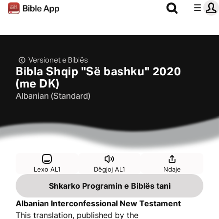
Versionet e Biblës
Bibla Shqip "Së bashku" 2020
(me DK)
Albanian (Standard)
Lexo AL1
Dëgjoj AL1
Ndaje
Shkarko Programin e Biblës tani
Albanian Interconfessional New Testament
This translation, published by the