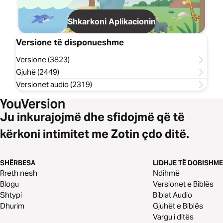
Shkarkoni Aplikacionin
Versione të disponueshme
Versione (3823)
Gjuhë (2449)
Versionet audio (2319)
Ju inkurajojmë dhe sfidojmë që të
kërkoni intimitet me Zotin çdo ditë.
SHËRBESA
LIDHJE TË DOBISHME
Rreth nesh
Ndihmë
Blogu
Versionet e Biblës
Shtypi
Biblat Audio
Dhurim
Gjuhët e Biblës
Vargu i ditës