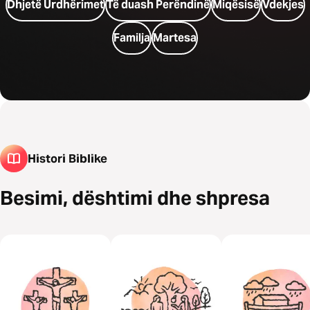
Dhjetë Urdhërimet
Të duash Perëndinë
Miqësisë
Vdekjes
Familja
Martesa
Histori Biblike
Besimi, dështimi dhe shpresa