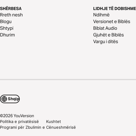
SHËRBESA
LIDHJE TË DOBISHME
Rreth nesh
Ndihmë
Blogu
Versionet e Biblës
Shtypi
Biblat Audio
Dhurim
Gjuhët e Biblës
Vargu i ditës
Shqip
©
2026
YouVersion
Politika e privatësisë
Kushtet
Programi për Zbulimin e Cënueshmërisë