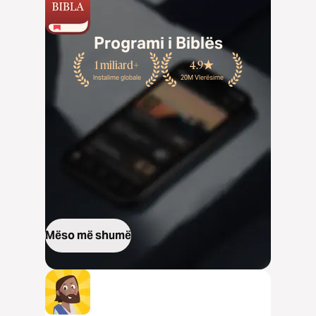
Programi i Biblës
1 miliard+
4.9
Instalime globale
20M Vlerësime
Mëso më shumë