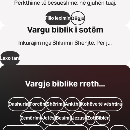
Përkthime të besueshme, në gjuhën tuaj.
Fillo leximin
Dëgjo
Vargu biblik i sotëm
Inkurajim nga Shkrimi i Shenjtë. Për ju.
Lexo tani
Vargje biblike rreth...
Dashuria
Forcën
Shërimi
Ankthi
Kohëve të vështira
Zemërimi
Jetës
Besimi
Jezusi
Zot
Biblën