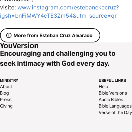
visite:
www.instagram.com/estebanekocruz?
igsh=bnFiMWY4cTE3Zm54&utm_source=qr
More from Esteban Cruz Alvarado
Encouraging and challenging you to
seek intimacy with God every day.
MINISTRY
USEFUL LINKS
About
Help
Blog
Bible Versions
Press
Audio Bibles
Giving
Bible Languages
Verse of the Day